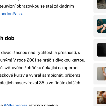
 televizní obrazovkou se stal základním
LondonPass
.
ch dob
diváci žasnou nad rychlostí a přesností, s
ruhým! V roce 2001 se hráč s divokou kartou,
tě světového žebříčku čekající na operaci
ázkové kurzy a vyhrál šampionát, přičemž
ále jich naservíroval 35 a ve finále dalších
na
Williamsová
, vítězka nejvíce