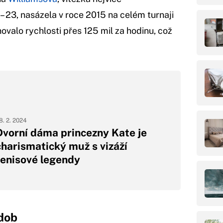
 23, nasázela v roce 2015 na celém turnaji
valo rychlosti přes 125 mil za hodinu, což
8. 2. 2024
Dvorní dáma princezny Kate je
charismatický muž s vizáží
tenisové legendy
 dob