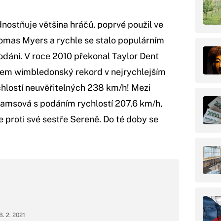
ostňuje většina hráčů, poprvé použil ve
mas Myers a rychle se stalo populárním
odání. V roce 2010 překonal Taylor Dent
m wimbledonský rekord v nejrychlejším
hlostí neuvěřitelných 238 km/h! Mezi
liamsová s podáním rychlostí 207,6 km/h,
e proti své sestře Sereně. Do té doby se
8. 2. 2021