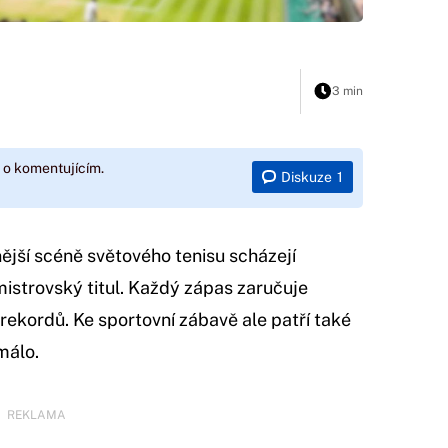
3 min
 o komentujícím.
Diskuze
1
jší scéně světového tenisu scházejí
 mistrovský titul. Každý zápas zaručuje
 rekordů. Ke sportovní zábavě ale patří také
málo.
REKLAMA