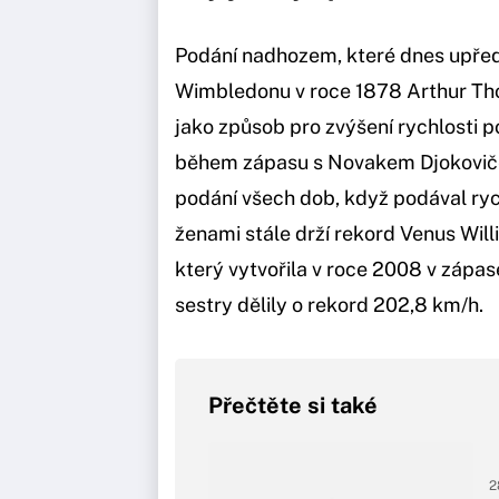
Podání nadhozem, které dnes upředn
Wimbledonu v roce 1878 Arthur Tho
jako způsob pro zvýšení rychlosti p
během zápasu s Novakem Djokoviče
podání všech dob, když podával ryc
ženami stále drží rekord Venus Wil
který vytvořila v roce 2008 v zápas
sestry dělily o rekord 202,8 km/h.
Přečtěte si také
2