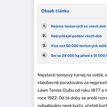
Obsah článku
Nejvíce tenisových es všech dob
Nejrychlejší podání všech dob
Více než 50 000 tenisových míč
Sní se 28 000 kg jahod a 10 000 
Nejstarší tenisový turnaj na světě,
všeobecně považováno za nejpresti
Lawn Tennis Clubu od roku 1877 a 
roce 1922. Od té doby se areál rozr
vybudovány nové kurty, včetně kurtu 