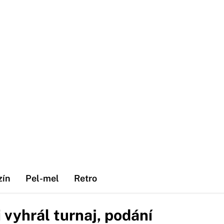
zín
Pel-mel
Retro
i vyhrál turnaj, podání