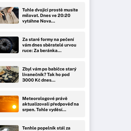
Tuhle dvojici prostě musíte
milovat. Dnes ve 20:20
vytáhne Nova…
Za staré formy na pečení
vám dnes sběratelé urvou
ruce: Za beránka…
Zbyl vám po babičce starý
lívanečník? Tak ho pod
3000 Kč dnes…
Meteorologové právě
aktualizovali předpověď na
srpen. Tohle vyděsí…
Tenhle popelník stál za