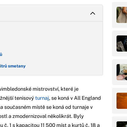
ků
litrů smetany
 wimbledonské mistrovství, které je
žnější tenisový
turnaj
, se koná v All England
na současném místě se koná od turnaje v
ostl a zmodernizoval několikrát. Byly
č. 1 s kapacitou 11 500 míst a kurtů č. 18 a