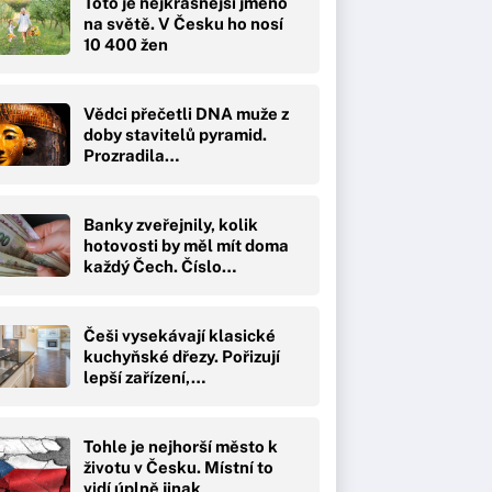
Toto je nejkrásnější jméno
na světě. V Česku ho nosí
10 400 žen
Vědci přečetli DNA muže z
doby stavitelů pyramid.
Prozradila…
Banky zveřejnily, kolik
hotovosti by měl mít doma
každý Čech. Číslo…
Češi vysekávají klasické
kuchyňské dřezy. Pořizují
lepší zařízení,…
Tohle je nejhorší město k
životu v Česku. Místní to
vidí úplně jinak