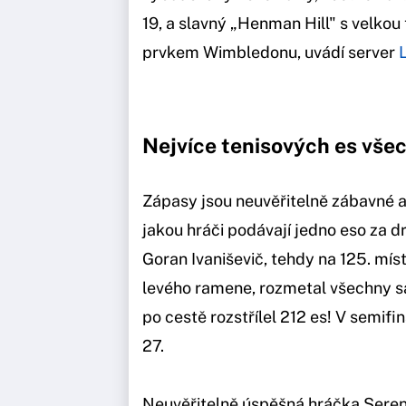
19, a slavný „Henman Hill" s velkou
prvkem Wimbledonu, uvádí server
Nejvíce tenisových es vše
Zápasy jsou neuvěřitelně zábavné a 
jakou hráči podávají jedno eso za d
Goran Ivaniševič, tehdy na 125. mís
levého ramene, rozmetal všechny s
po cestě rozstřílel 212 es! V semifin
27.
Neuvěřitelně úspěšná hráčka Sere