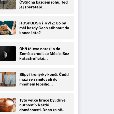
ČSSR na každém rohu. Teď
jej sběratelé…
HOSPODSKÝ KVÍZ: Co by
měl každý Čech stihnout do
konce léta?
Obří těleso narazilo do
Země a zrodil se Měsíc. Bez
katastrofické…
Slipy i trenýrky končí. Čeští
muži se zamilovali do
mnohem lepšího…
Tyto velké hrnce byl dříve
nutností v každé
domácnosti. Dnes za ně…