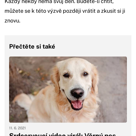
Každý někdy nemá svůj den. Budete-li chtít,
můžete se k této výzvě později vrátit a zkusit si ji
znovu.
Přečtěte si také
11. 6. 2021
Srdcervoucí video virál: Věrný pes