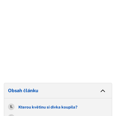
Začátek reklamy
Konec reklamy
Obsah článku
Kterou květinu si dívka koupila?