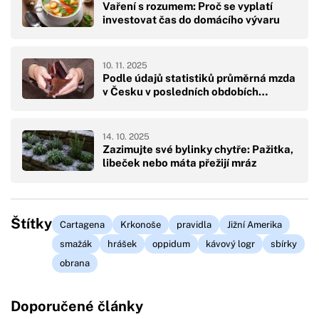
Vaření s rozumem: Proč se vyplatí
investovat čas do domácího vývaru
10. 11. 2025
Podle údajů statistiků průměrná mzda
v Česku v posledních obdobích…
14. 10. 2025
Zazimujte své bylinky chytře: Pažitka,
libeček nebo máta přežijí mráz
Štítky
Cartagena
Krkonoše
pravidla
Jižní Amerika
smažák
hrášek
oppidum
kávový logr
sbírky
obrana
Doporučené články