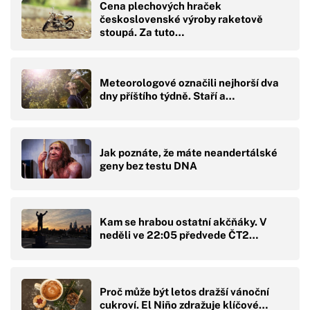
Cena plechových hraček
československé výroby raketově
stoupá. Za tuto…
Meteorologové označili nejhorší dva
dny příštího týdně. Staří a…
Jak poznáte, že máte neandertálské
geny bez testu DNA
Kam se hrabou ostatní akčňáky. V
neděli ve 22:05 předvede ČT2…
Proč může být letos dražší vánoční
cukroví. El Niño zdražuje klíčové…