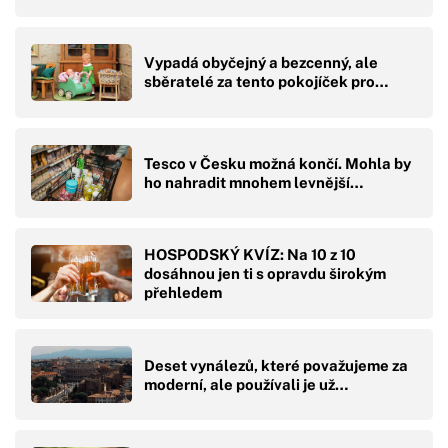
Vypadá obyčejný a bezcenný, ale
sběratelé za tento pokojíček pro…
Tesco v Česku možná končí. Mohla by
ho nahradit mnohem levnější…
HOSPODSKÝ KVÍZ: Na 10 z 10
dosáhnou jen ti s opravdu širokým
přehledem
Deset vynálezů, které považujeme za
moderní, ale používali je už…