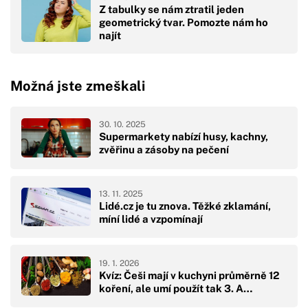
Z tabulky se nám ztratil jeden
geometrický tvar. Pomozte nám ho
najít
Možná jste zmeškali
30. 10. 2025
Supermarkety nabízí husy, kachny,
zvěřinu a zásoby na pečení
13. 11. 2025
Lidé.cz je tu znova. Těžké zklamání,
míní lidé a vzpomínají
19. 1. 2026
Kvíz: Češi mají v kuchyni průměrně 12
koření, ale umí použít tak 3. A…