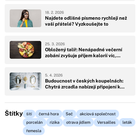
18. 2. 2026
Najdete odlišné písmeno rychleji než
vaši přátelé? Vyzkoušejte to
25. 3. 2026
Obložený talíř: Nenápadné večerní
zobání zvyšuje příjem kalorií víc,…
5. 4. 2026
Budoucnost v českých koupelnách:
Chytrá zrcadla nabízejí připojení k…
Štítky
šití
černá hora
Seč
akciová společnost
porcelán
rizika
otrava jídlem
Versailles
leták
řemesla