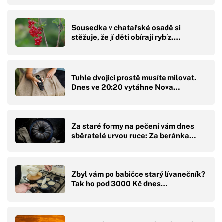
Sousedka v chatařské osadě si
stěžuje, že jí děti obírají rybíz.…
Tuhle dvojici prostě musíte milovat.
Dnes ve 20:20 vytáhne Nova…
Za staré formy na pečení vám dnes
sběratelé urvou ruce: Za beránka…
Zbyl vám po babičce starý lívanečník?
Tak ho pod 3000 Kč dnes…