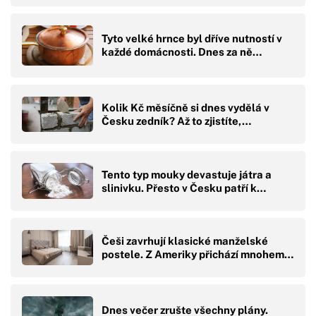
Tyto velké hrnce byl dříve nutností v
každé domácnosti. Dnes za ně…
Kolik Kč měsíčně si dnes vydělá v
Česku zedník? Až to zjistíte,…
Tento typ mouky devastuje játra a
slinivku. Přesto v Česku patří k…
Češi zavrhují klasické manželské
postele. Z Ameriky přichází mnohem…
Dnes večer zrušte všechny plány.