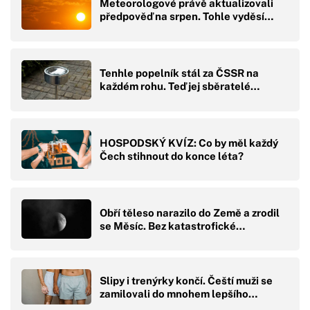
Meteorologové právě aktualizovali
předpověď na srpen. Tohle vyděsí…
Tenhle popelník stál za ČSSR na
každém rohu. Teď jej sběratelé…
HOSPODSKÝ KVÍZ: Co by měl každý
Čech stihnout do konce léta?
Obří těleso narazilo do Země a zrodil
se Měsíc. Bez katastrofické…
Slipy i trenýrky končí. Čeští muži se
zamilovali do mnohem lepšího…