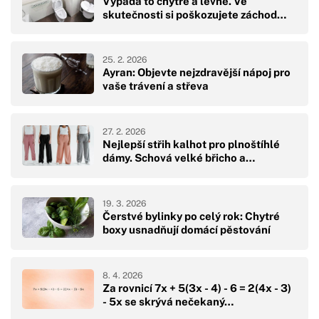
Vypadá to chytře a levně. Ve
skutečnosti si poškozujete záchod…
25. 2. 2026
Ayran: Objevte nejzdravější nápoj pro
vaše trávení a střeva
27. 2. 2026
Nejlepší střih kalhot pro plnoštíhlé
dámy. Schová velké břicho a…
19. 3. 2026
Čerstvé bylinky po celý rok: Chytré
boxy usnadňují domácí pěstování
8. 4. 2026
Za rovnicí 7x + 5(3x - 4) - 6 = 2(4x - 3)
- 5x se skrývá nečekaný…