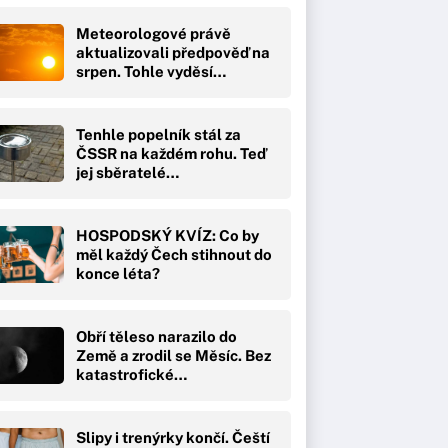
Meteorologové právě
aktualizovali předpověď na
srpen. Tohle vyděsí…
Tenhle popelník stál za
ČSSR na každém rohu. Teď
jej sběratelé…
HOSPODSKÝ KVÍZ: Co by
měl každý Čech stihnout do
konce léta?
Obří těleso narazilo do
Země a zrodil se Měsíc. Bez
katastrofické…
Slipy i trenýrky končí. Čeští