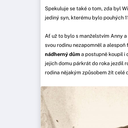
Spekuluje se také o tom, zda byl Wi
jediný syn, kterému bylo pouhých 11
Ať už to bylo s manželstvím Anny a W
svou rodinu nezapomněl a alespoň f
nádherný dům
a postupně koupil i d
jejich domu párkrát do roka jezdil 
rodina nějakým způsobem žít celé d