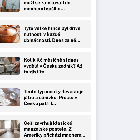
muži se zamilovali do
mnohem lepšího…
Tyto velké hrnce byl dříve
nutností v každé
domácnosti. Dnes za ně…
Kolik Kč měsíčně si dnes
vydělá v Česku zedník? Až
to zjistíte,…
Tento typ mouky devastuje
játra a slinivku. Přesto v
Česku patří k…
Češi zavrhují klasické
manželské postele. Z
Ameriky přichází mnohem…