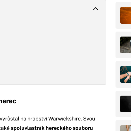
 herec
e vyrůstal na hrabství Warwickshire. Svou
 také
spoluvlastník hereckého souboru