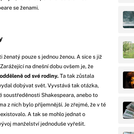
peare se ženami.
y
ti ženatý pouze s jednou ženou. A sice s již
rážející na dnešní dobu ovšem je, že
 odděleně od své rodiny.
Ta tak zůstala
vydal dobývat svět. Vyvstává tak otázka,
tné soustředěnosti Shakespeara, anebo to
 z nich bylo příjemnější. Je zřejmé, že v té
existovalo. A tak se mohlo jednat o
vývoj manželství jednoduše vyřešit.