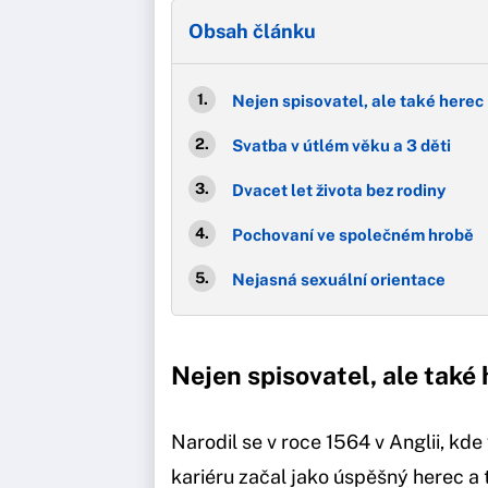
Obsah článku
Nejen spisovatel, ale také herec
Svatba v útlém věku a 3 děti
Dvacet let života bez rodiny
Pochovaní ve společném hrobě
Nejasná sexuální orientace
Nejen spisovatel, ale také
Narodil se v roce 1564 v Anglii, kd
kariéru začal jako úspěšný herec a