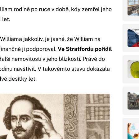
lliam rodině po ruce v době, kdy zemřel jeho
 let.
illiama jakkoliv, je jasné, že William na
inančně ji podporoval.
Ve Stratfordu pořídil
alší nemovitosti v jeho blízkosti. Právě do
rodinu navštívit. V takovémto stavu dokázala
vě desítky let.