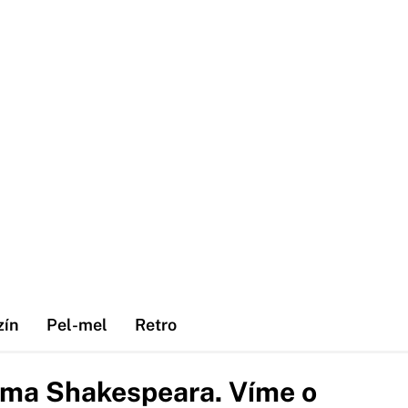
zín
Pel-mel
Retro
iama Shakespeara. Víme o