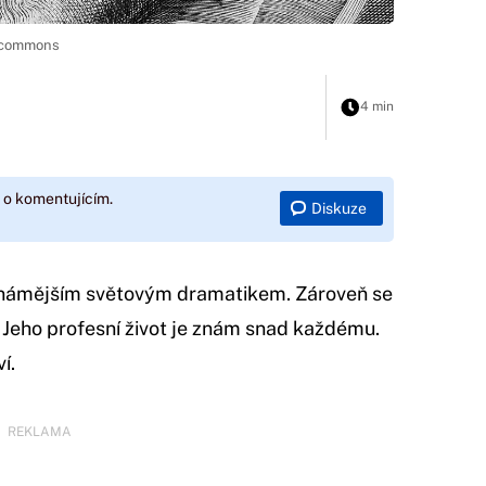
a commons
4 min
 o komentujícím.
Diskuze
známějším světovým dramatikem. Zároveň se
. Jeho profesní život je znám snad každému.
í.
REKLAMA