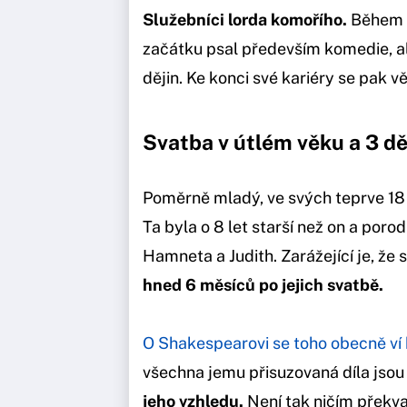
Služebníci lorda komořího.
Během t
začátku psal především komedie, ale
dějin. Ke konci své kariéry se pak 
Svatba v útlém věku a 3 dě
Poměrně mladý, ve svých teprve 18 
Ta byla o 8 let starší než on a poro
Hamneta a Judith. Zarážející je, že
hned 6 měsíců po jejich svatbě.
O Shakespearovi se toho obecně ví
všechna jemu přisuzovaná díla jsou 
jeho vzhledu.
Není tak ničím překv