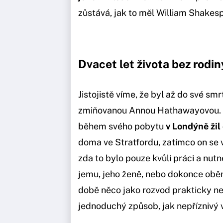
zůstává, jak to měl William Shakes
Dvacet let života bez rodin
Jistojistě víme, že byl až do své smr
zmiňovanou Annou Hathawayovou. Za
během svého pobytu
v Londýně žil
doma ve Stratfordu, zatímco on se 
zda to bylo pouze kvůli práci a nu
jemu, jeho ženě, nebo dokonce oběma
době něco jako rozvod prakticky ne
jednoduchý způsob, jak nepříznivý 