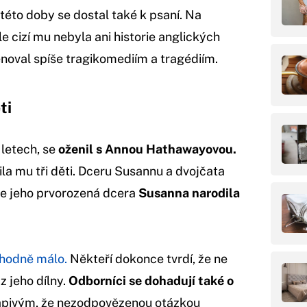
éto doby se dostal také k psaní. Na
 cizí mu nebyla ani historie anglických
věnoval spíše tragikomediím a tragédiím.
ti
letech, se
oženil s Annou Hathawayovou.
dila mu tři děti. Dceru Susannu a dvojčata
 se jeho prvorozená dcera
Susanna narodila
 hodně málo.
Někteří dokonce tvrdí, že ne
z jeho dílny.
Odborníci se dohadují také o
apivým, že nezodpovězenou otázkou