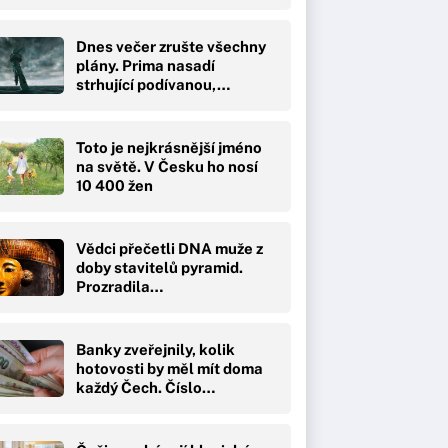
Dnes večer zrušte všechny
plány. Prima nasadí
strhující podívanou,…
Toto je nejkrásnější jméno
na světě. V Česku ho nosí
10 400 žen
Vědci přečetli DNA muže z
doby stavitelů pyramid.
Prozradila…
Banky zveřejnily, kolik
hotovosti by měl mít doma
každý Čech. Číslo…