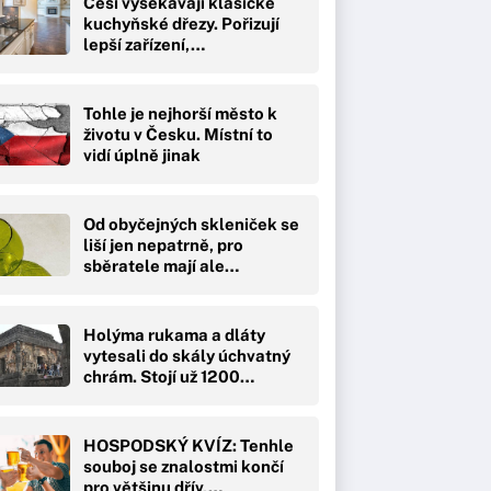
Češi vysekávají klasické
kuchyňské dřezy. Pořizují
lepší zařízení,…
Tohle je nejhorší město k
životu v Česku. Místní to
vidí úplně jinak
Od obyčejných skleniček se
liší jen nepatrně, pro
sběratele mají ale…
Holýma rukama a dláty
vytesali do skály úchvatný
chrám. Stojí už 1200…
HOSPODSKÝ KVÍZ: Tenhle
souboj se znalostmi končí
pro většinu dřív,…