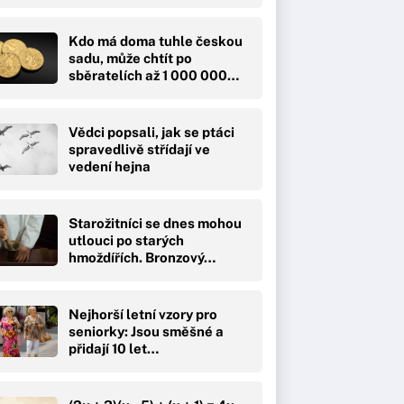
Kdo má doma tuhle českou
sadu, může chtít po
sběratelích až 1 000 000…
Vědci popsali, jak se ptáci
spravedlivě střídají ve
vedení hejna
Starožitníci se dnes mohou
utlouci po starých
hmoždířích. Bronzový…
Nejhorší letní vzory pro
seniorky: Jsou směšné a
přidají 10 let…