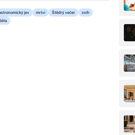
astronomický jev
mrtví
Štědrý večer
sníh
léta