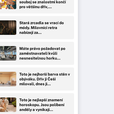
souboj se znalostmi končí
pro většinu dřív,…
Stará zrcadla se vrací do
módy. Milovníci retra
nabízejí za…
Máte právo požadovat po
zaměstnavateli kvůli
nesnesitelnou horku…
Toto je nejhorší barva stěn v
obýváku. Dřív ji Češi
milovali, dnes ji…
Toto je nejlepší znamení
horoskopu. Jsou políbení
anděly a vynikají…