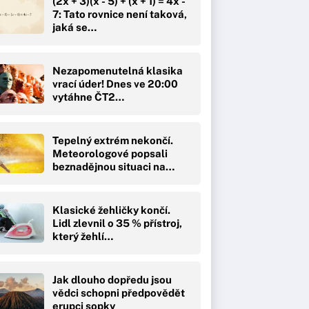
(2x + 3)(x - 5) + (x + 1) = 4x -
7: Tato rovnice není taková,
jaká se…
Nezapomenutelná klasika
vrací úder! Dnes ve 20:00
vytáhne ČT2…
Tepelný extrém nekončí.
Meteorologové popsali
beznadějnou situaci na…
Klasické žehličky končí.
Lidl zlevnil o 35 % přístroj,
který žehlí…
Jak dlouho dopředu jsou
vědci schopni předpovědět
erupci sopky