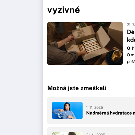
vyzivné
21. 7
Dě
kd
o 
O mn
pořá
Možná jste zmeškali
1. 11. 2025
Nadměrná hydratace m