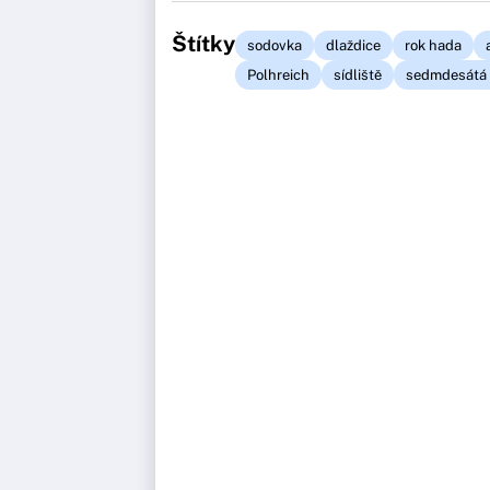
Štítky
sodovka
dlaždice
rok hada
Polhreich
sídliště
sedmdesátá 