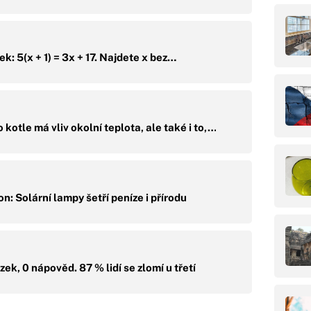
k: 5(x + 1) = 3x + 17. Najdete x bez…
kotle má vliv okolní teplota, ale také i to,…
n: Solární lampy šetří peníze i přírodu
ek, 0 nápověd. 87 % lidí se zlomí u třetí