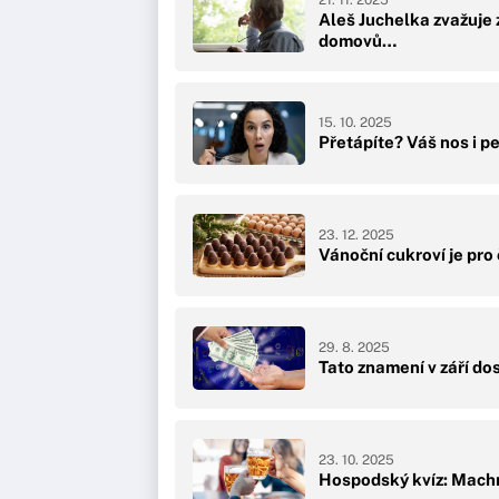
21. 11. 2025
Aleš Juchelka zvažuje
domovů…
15. 10. 2025
Přetápíte? Váš nos i p
23. 12. 2025
Vánoční cukroví je pro
29. 8. 2025
Tato znamení v září do
23. 10. 2025
Hospodský kvíz: Machr