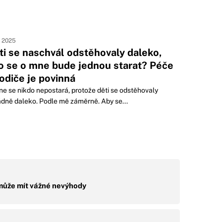
. 2025
ti se naschvál odstěhovaly daleko,
o se o mne bude jednou starat? Péče
rodiče je povinná
e se nikdo nepostará, protože děti se odstěhovaly
dně daleko. Podle mě záměrně. Aby se...
ůže mít vážné nevýhody