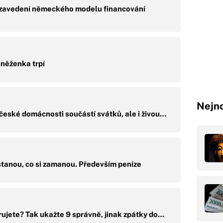
 zavedení německého modelu financování
eněženka trpí
Nejno
 české domácnosti součástí svátků, ale i živou…
stanou, co si zamanou. Především peníze
ujete? Tak ukažte 9 správně, jinak zpátky do…