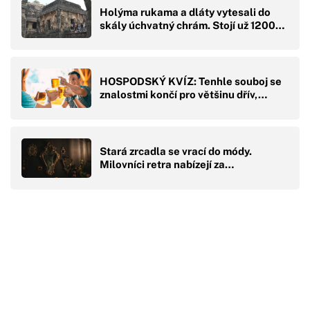
Holýma rukama a dláty vytesali do
skály úchvatný chrám. Stojí už 1200…
HOSPODSKÝ KVÍZ: Tenhle souboj se
znalostmi končí pro většinu dřív,…
Stará zrcadla se vrací do módy.
Milovníci retra nabízejí za…