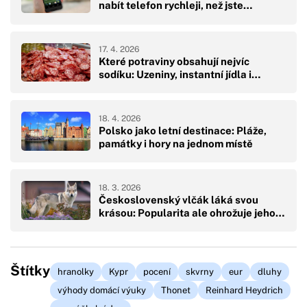
nabít telefon rychleji, než jste…
17. 4. 2026
Které potraviny obsahují nejvíc
sodíku: Uzeniny, instantní jídla i…
18. 4. 2026
Polsko jako letní destinace: Pláže,
památky i hory na jednom místě
18. 3. 2026
Československý vlčák láká svou
krásou: Popularita ale ohrožuje jeho…
Štítky
hranolky
Kypr
pocení
skvrny
eur
dluhy
výhody domácí výuky
Thonet
Reinhard Heydrich