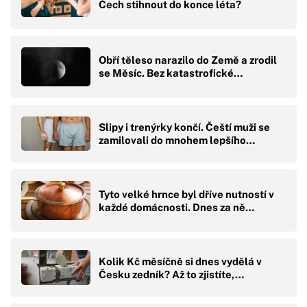
Čech stihnout do konce léta?
Obří těleso narazilo do Země a zrodil
se Měsíc. Bez katastrofické…
Slipy i trenýrky končí. Čeští muži se
zamilovali do mnohem lepšího…
Tyto velké hrnce byl dříve nutností v
každé domácnosti. Dnes za ně…
Kolik Kč měsíčně si dnes vydělá v
Česku zedník? Až to zjistíte,…