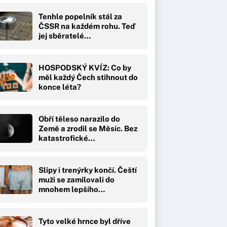
Tenhle popelník stál za
ČSSR na každém rohu. Teď
jej sběratelé…
HOSPODSKÝ KVÍZ: Co by
měl každý Čech stihnout do
konce léta?
Obří těleso narazilo do
Země a zrodil se Měsíc. Bez
katastrofické…
Slipy i trenýrky končí. Čeští
muži se zamilovali do
mnohem lepšího…
Tyto velké hrnce byl dříve