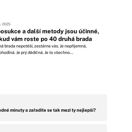
6. 2025
posukce a další metody jsou účinné,
kud vám roste po 40 druhá brada
á brada nepotěší, zestárne vás. Je nepříjemná,
hodlná. Je prý dědičná. Je to všechno...
edné minuty a zařadíte se tak mezi ty nejlepší?