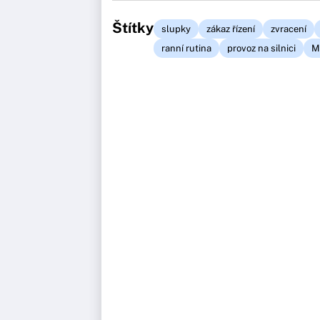
Štítky
slupky
zákaz řízení
zvracení
ranní rutina
provoz na silnici
M