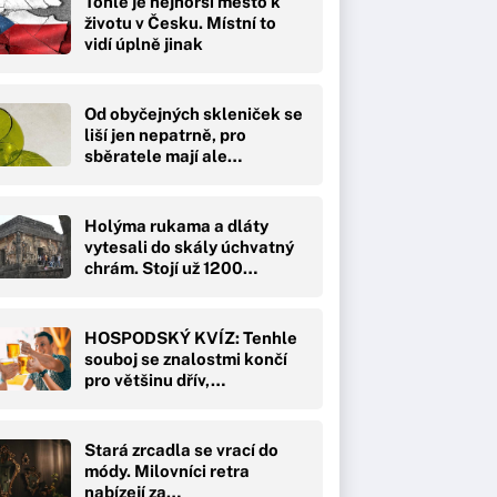
Tohle je nejhorší město k
životu v Česku. Místní to
vidí úplně jinak
Od obyčejných skleniček se
liší jen nepatrně, pro
sběratele mají ale…
Holýma rukama a dláty
vytesali do skály úchvatný
chrám. Stojí už 1200…
HOSPODSKÝ KVÍZ: Tenhle
souboj se znalostmi končí
pro většinu dřív,…
Stará zrcadla se vrací do
módy. Milovníci retra
nabízejí za…