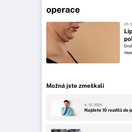
operace
25. 
Li
po
Druh
nepo
Možná jste zmeškali
4. 10. 2024
Najdete 10 rozdílů do j