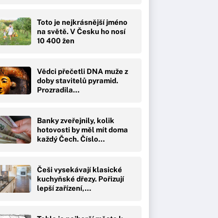
Toto je nejkrásnější jméno
na světě. V Česku ho nosí
10 400 žen
Vědci přečetli DNA muže z
doby stavitelů pyramid.
Prozradila…
Banky zveřejnily, kolik
hotovosti by měl mít doma
každý Čech. Číslo…
Češi vysekávají klasické
kuchyňské dřezy. Pořizují
lepší zařízení,…