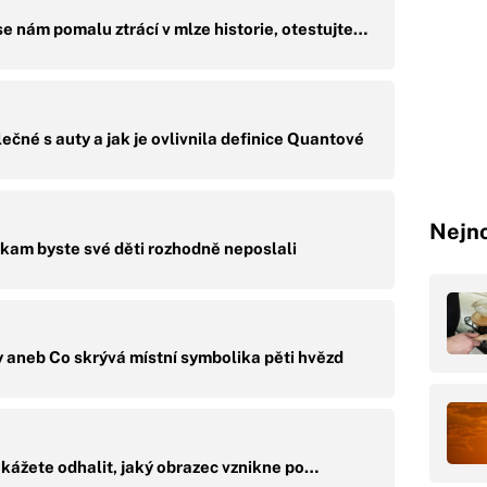
se nám pomalu ztrácí v mlze historie, otestujte…
ečné s auty a jak je ovlivnila definice Quantové
Nejno
 kam byste své děti rozhodně neposlali
aneb Co skrývá místní symbolika pěti hvězd
kážete odhalit, jaký obrazec vznikne po…