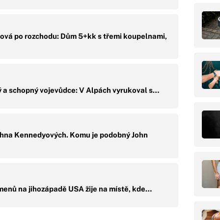
šová po rozchodu: Dům 5+kk s třemi koupelnami,
 a schopný vojevůdce: V Alpách vyrukoval s…
Johna Kennedyových. Komu je podobný John
menů na jihozápadě USA žije na místě, kde…