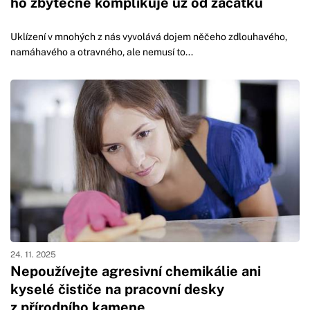
ho zbytečně komplikuje už od začátku
Uklízení v mnohých z nás vyvolává dojem něčeho zdlouhavého,
namáhavého a otravného, ale nemusí to...
24. 11. 2025
Nepoužívejte agresivní chemikálie ani
kyselé čističe na pracovní desky
z přírodního kamene