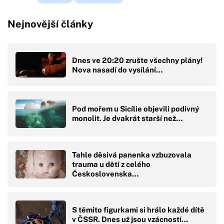
Nejnovější články
Dnes ve 20:20 zrušte všechny plány!
Nova nasadí do vysílání…
Pod mořem u Sicílie objevili podivný
monolit. Je dvakrát starší než…
Tahle děsivá panenka vzbuzovala
trauma u dětí z celého
Československa…
S těmito figurkami si hrálo každé dítě
v ČSSR. Dnes už jsou vzácností…