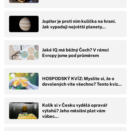
Jupiter je proti nim kulička na hraní.
Jak vypadají největší planety…
Jaké IQ má běžný Čech? V rámci
Evropy jsme pod průměrem
HOSPODSKÝ KVÍZ: Myslíte si, že o
dovolených víte všechno? Tento kvíz…
Kolik si v Česku vydělá opravář
výtahů? Jeho měsíšní plat vám
vůbec…