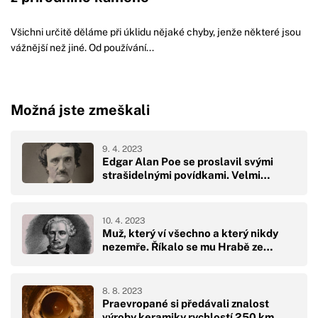
Všichni určitě děláme při úklidu nějaké chyby, jenže některé jsou
vážnější než jiné. Od používání...
Možná jste zmeškali
9. 4. 2023
Edgar Alan Poe se proslavil svými
strašidelnými povídkami. Velmi…
10. 4. 2023
Muž, který ví všechno a který nikdy
nezemře. Říkalo se mu Hrabě ze…
8. 8. 2023
Praevropané si předávali znalost
výroby keramiky rychlostí 250 km