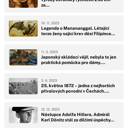
za…
19. 11. 2023
Legenda o Manananggal. Létající
torzo ženy sající krev děsí Filipínce…
11. 3. 2023
Japonský skládací vějíř, nebyla to jen
praktická pomůcka pro dámy.…
3. 6. 2023
25. května 1872 – jedna z nejhorších
přívalových povodní v Čechách.…
12. 12. 2023
Nástupce Adolfa Hitlera. Admirál
Karl Dönitz stál za dílčími úspěchy…