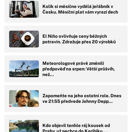
Kolik si měsíčne vydělá jeřábník v
Česku. Měsíční plat vám vyrazí dech
El Niño ovlivňuje ceny běžných
potravin. Zdražuje přes 20 výrobků
Meteorologové právě změnili
předpověď na srpen: Větší průšvih,
než…
Zapomeňte na jeho ostatní role. Dnes
ve 21:55 předvede Johnny Depp…
Kdo objevil tenhle ráj kousek od
Prahy, už nechce do Karibiku.…