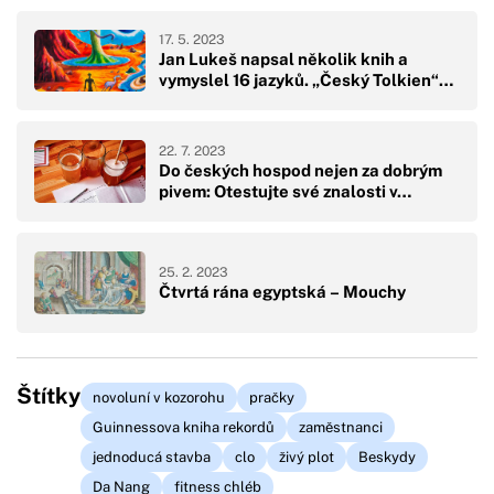
17. 5. 2023
Jan Lukeš napsal několik knih a
vymyslel 16 jazyků. „Český Tolkien“…
22. 7. 2023
Do českých hospod nejen za dobrým
pivem: Otestujte své znalosti v…
25. 2. 2023
Čtvrtá rána egyptská – Mouchy
Štítky
novoluní v kozorohu
pračky
Guinnessova kniha rekordů
zaměstnanci
jednoducá stavba
clo
živý plot
Beskydy
Da Nang
fitness chléb