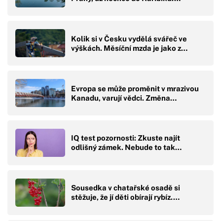
Kolik si v Česku vydělá svářeč ve
výškách. Měsíční mzda je jako z…
Evropa se může proměnit v mrazivou
Kanadu, varují vědci. Změna…
IQ test pozornosti: Zkuste najít
odlišný zámek. Nebude to tak…
Sousedka v chatařské osadě si
stěžuje, že jí děti obírají rybíz.…