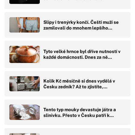
Slipy i trenýrky končí. Čeští muži se
zamilovali do mnohem lepšího…
Tyto velké hrnce byl dříve nutností v
každé domácnosti. Dnes za ně…
Kolik Kč měsíčně si dnes vydělá v
Česku zedník? Až to zjistíte,…
Tento typ mouky devastuje játra a
slinivku. Přesto v Česku patří k…