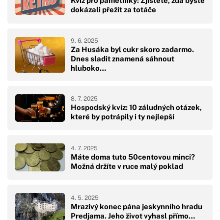
Kvíz pro pamětníky: Zjistěte, zda byste
dokázali přežít za totáče
9. 6. 2025
Za Husáka byl cukr skoro zadarmo.
Dnes sladit znamená sáhnout
hluboko…
8. 7. 2025
Hospodský kvíz: 10 záludných otázek,
které by potrápily i ty nejlepší
4. 7. 2025
Máte doma tuto 50centovou minci?
Možná držíte v ruce malý poklad
4. 5. 2025
Mrazivý konec pána jeskynního hradu
Predjama. Jeho život vyhasl přímo…