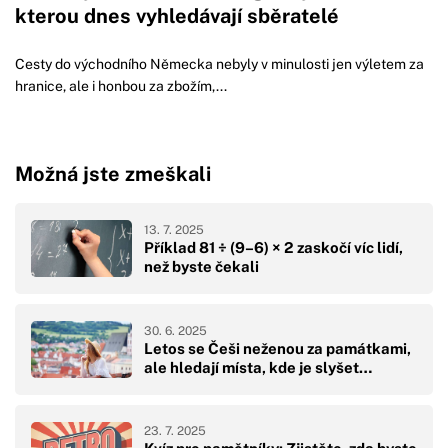
kterou dnes vyhledávají sběratelé
Cesty do východního Německa nebyly v minulosti jen výletem za
hranice, ale i honbou za zbožím,...
Možná jste zmeškali
13. 7. 2025
Příklad 81 ÷ (9–6) × 2 zaskočí víc lidí,
než byste čekali
30. 6. 2025
Letos se Češi neženou za památkami,
ale hledají místa, kde je slyšet…
23. 7. 2025