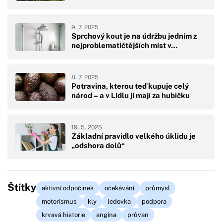
9. 7. 2025
Sprchový kout je na údržbu jedním z
nejproblematičtějších míst v…
8. 7. 2025
Potravina, kterou teď kupuje celý
národ – a v Lidlu ji mají za hubičku
19. 5. 2025
Základní pravidlo velkého úklidu je
„odshora dolů“
Štítky
aktivní odpočinek
očekávání
průmysl
motorismus
kly
ledovka
podpora
krvavá historie
angína
průvan