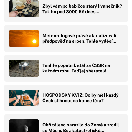
Zbyl vám po babičce starý lívanečník?
Tak ho pod 3000 Kč dnes…
Meteorologové právě aktualizovali
předpověď na srpen. Tohle vyděsí…
Tenhle popelník stál za ČSSR na
každém rohu. Teď jej sběratelé…
HOSPODSKÝ KVÍZ: Co by měl každý
Čech stihnout do konce léta?
Obří těleso narazilo do Země a zrodil
se Měsíc. Bez katastrofické…