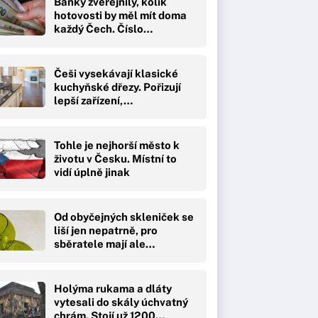
Banky zveřejnily, kolik
hotovosti by měl mít doma
každý Čech. Číslo…
Češi vysekávají klasické
kuchyňské dřezy. Pořizují
lepší zařízení,…
Tohle je nejhorší město k
životu v Česku. Místní to
vidí úplně jinak
Od obyčejných skleniček se
liší jen nepatrně, pro
sběratele mají ale…
Holýma rukama a dláty
vytesali do skály úchvatný
chrám. Stojí už 1200…