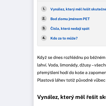
Vynález, který měl řešit skuteč
Bod zlomu jménem PET
Čísla, která nedají spát
Kdo za to může?
Když se dnes rozhlédnu po běžném 
lahví. Voda, limonády, džusy – všec
přemýšlení hodí do koše a zapomene.
Plastová láhev totiž původně vůbec
Vynález, který měl řešit 