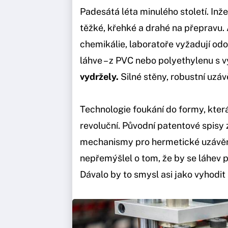
Padesátá léta minulého století. Inžen
těžké, křehké a drahé na přepravu
chemikálie, laboratoře vyžadují odo
láhve – z PVC nebo polyethylenu s 
vydržely.
Silné stěny, robustní uzá
Technologie foukání do formy, která
revoluční. Původní patentové spisy 
mechanismy pro hermetické uzávěry
nepřemýšlel o tom, že by se láhev p
Dávalo by to smysl asi jako vyhodit 