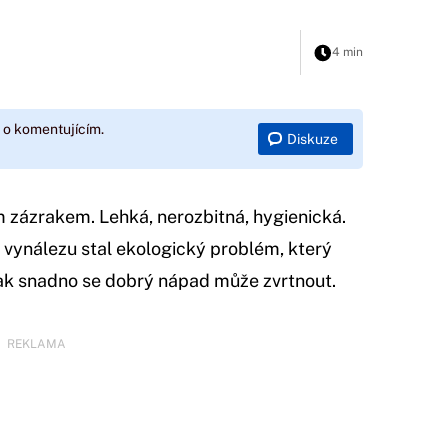
4 min
 o komentujícím.
Diskuze
 zázrakem. Lehká, nerozbitná, hygienická.
 vynálezu stal ekologický problém, který
 jak snadno se dobrý nápad může zvrtnout.
REKLAMA