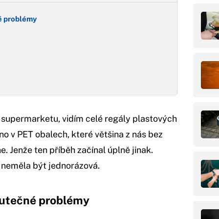
né problémy
supermarketu, vidím celé regály plastových
hno v PET obalech, které většina z nás bez
 Jenže ten příběh začínal úplně jinak.
 neměla být jednorázová.
skutečné problémy