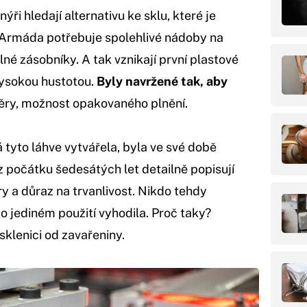
ýři hledají alternativu ke sklu, které je
. Armáda potřebuje spolehlivé nádoby na
lné zásobníky. A tak vznikají první plastové
vysokou hustotou.
Byly navržené tak, aby
věry, možnost opakovaného plnění.
 tyto láhve vytvářela, byla ve své době
z počátku šedesátých let detailně popisují
 a důraz na trvanlivost. Nikdo tehdy
o jediném použití vyhodila. Proč taky?
sklenici od zavařeniny.