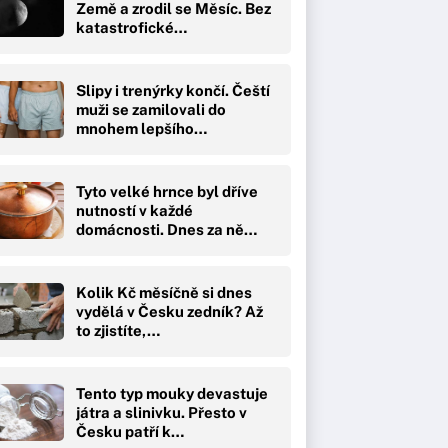
Země a zrodil se Měsíc. Bez
katastrofické…
Slipy i trenýrky končí. Čeští
muži se zamilovali do
mnohem lepšího…
Tyto velké hrnce byl dříve
nutností v každé
domácnosti. Dnes za ně…
Kolik Kč měsíčně si dnes
vydělá v Česku zedník? Až
to zjistíte,…
Tento typ mouky devastuje
játra a slinivku. Přesto v
Česku patří k…