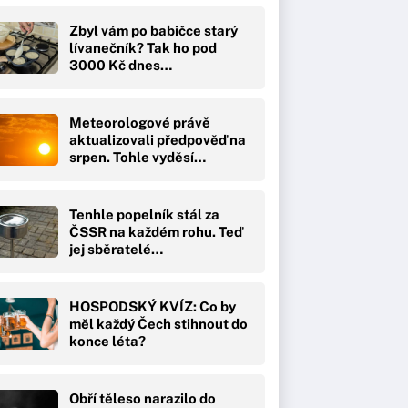
Zbyl vám po babičce starý
lívanečník? Tak ho pod
3000 Kč dnes…
Meteorologové právě
aktualizovali předpověď na
srpen. Tohle vyděsí…
Tenhle popelník stál za
ČSSR na každém rohu. Teď
jej sběratelé…
HOSPODSKÝ KVÍZ: Co by
měl každý Čech stihnout do
konce léta?
Obří těleso narazilo do