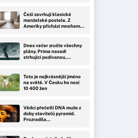
Češi zavrhují klasické
manželské postele. Z
Ameriky přichází mnohem…
Dnes večer zrušte všechny
plány. Prima nasadí
strhující podívanou,…
Toto je nejkrásnější jméno
na světě. V Česku ho nosí
10 400 žen
Vědci přečetli DNA muže z
doby stavitelů pyramid.
Prozradila…