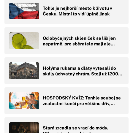
Tohle je nejhorší město k životu v
Česku. Místní to vidí úplně jinak
Od obyčejných skleniček se liší jen
nepatrně, pro sběratele mají ale…
Holýma rukama a dláty vytesali do
skály úchvatný chrám. Stojí už 1200…
HOSPODSKÝ KVÍZ: Tenhle souboj se
znalostmi končí pro většinu dřív,…
Stará zrcadla se vrací do módy.