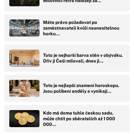
Milovníci retra nabízejí za…
Máte právo požadovat po
zaměstnavateli kvůli nesnesitelnou
horku…
Toto je nejhorší barva stěn v obýváku.
Dřív ji Češi milovali, dnes ji…
Toto je nejlepší znamení horoskopu.
Jsou políbení anděly a vynikají…
Kdo má doma tuhle českou sadu,
může chtít po sběratelích až 1 000
000…