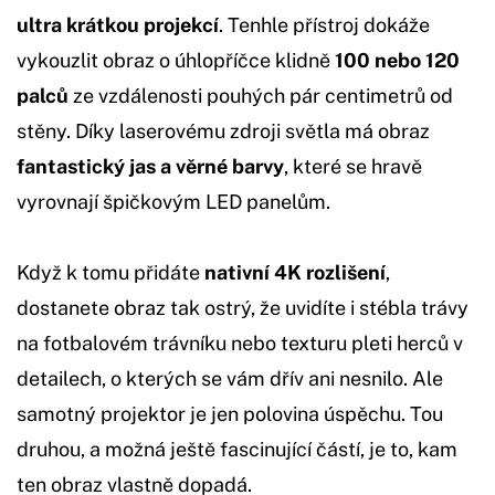
ultra krátkou projekcí
. Tenhle přístroj dokáže
vykouzlit obraz o úhlopříčce klidně
100 nebo 120
palců
ze vzdálenosti pouhých pár centimetrů od
stěny. Díky laserovému zdroji světla má obraz
fantastický jas a věrné barvy
, které se hravě
vyrovnají špičkovým LED panelům.
Když k tomu přidáte
nativní 4K rozlišení
,
dostanete obraz tak ostrý, že uvidíte i stébla trávy
na fotbalovém trávníku nebo texturu pleti herců v
detailech, o kterých se vám dřív ani nesnilo. Ale
samotný projektor je jen polovina úspěchu. Tou
druhou, a možná ještě fascinující částí, je to, kam
ten obraz vlastně dopadá.