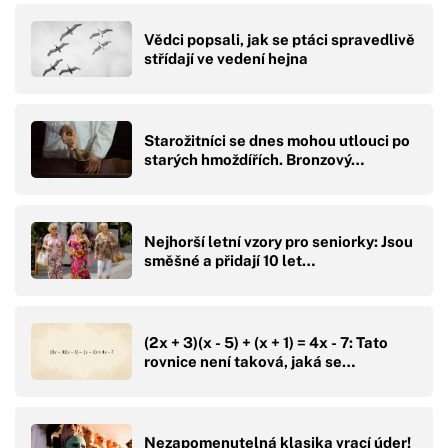
Vědci popsali, jak se ptáci spravedlivě
střídají ve vedení hejna
Starožitníci se dnes mohou utlouci po
starých hmoždířích. Bronzový…
Nejhorší letní vzory pro seniorky: Jsou
směšné a přidají 10 let…
(2x + 3)(x - 5) + (x + 1) = 4x - 7: Tato
rovnice není taková, jaká se…
Nezapomenutelná klasika vrací úder!