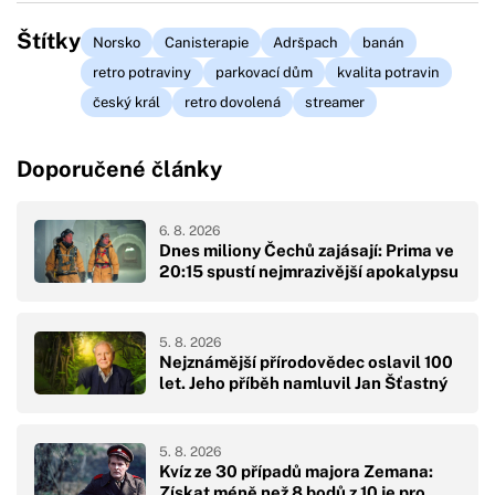
Štítky
Norsko
Canisterapie
Adršpach
banán
retro potraviny
parkovací dům
kvalita potravin
český král
retro dovolená
streamer
Doporučené články
6. 8. 2026
Dnes miliony Čechů zajásají: Prima ve
20:15 spustí nejmrazivější apokalypsu
5. 8. 2026
Nejznámější přírodovědec oslavil 100
let. Jeho příběh namluvil Jan Šťastný
5. 8. 2026
Kvíz ze 30 případů majora Zemana:
Získat méně než 8 bodů z 10 je pro