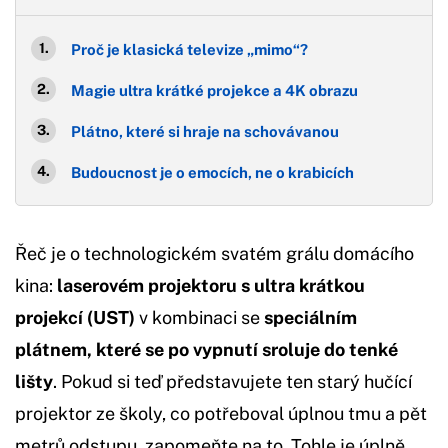
Proč je klasická televize „mimo“?
Magie ultra krátké projekce a 4K obrazu
Plátno, které si hraje na schovávanou
Budoucnost je o emocích, ne o krabicích
Řeč je o technologickém svatém grálu domácího
kina:
laserovém projektoru s ultra krátkou
projekcí (UST)
v kombinaci se
speciálním
plátnem, které se po vypnutí sroluje do tenké
lišty
. Pokud si teď představujete ten starý hučící
projektor ze školy, co potřeboval úplnou tmu a pět
metrů odstupu, zapomeňte na to. Tohle je úplně