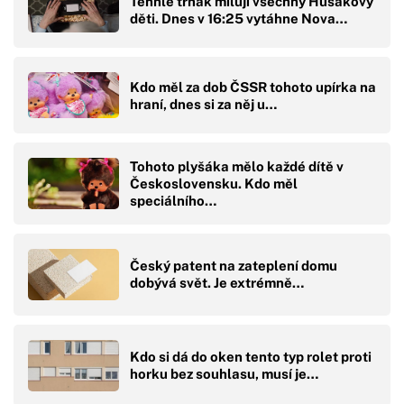
Tenhle trhák milují všechny Husákovy
děti. Dnes v 16:25 vytáhne Nova…
Kdo měl za dob ČSSR tohoto upírka na
hraní, dnes si za něj u…
Tohoto plyšáka mělo každé dítě v
Československu. Kdo měl
speciálního…
Český patent na zateplení domu
dobývá svět. Je extrémně…
Kdo si dá do oken tento typ rolet proti
horku bez souhlasu, musí je…