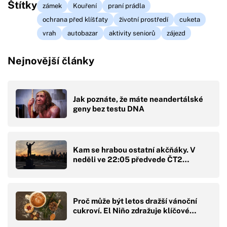
Štítky
zámek
Kouření
praní prádla
ochrana před klíšťaty
životní prostředí
cuketa
vrah
autobazar
aktivity seniorů
zájezd
Nejnovější články
Jak poznáte, že máte neandertálské
geny bez testu DNA
Kam se hrabou ostatní akčňáky. V
neděli ve 22:05 předvede ČT2…
Proč může být letos dražší vánoční
cukroví. El Niño zdražuje klíčové…