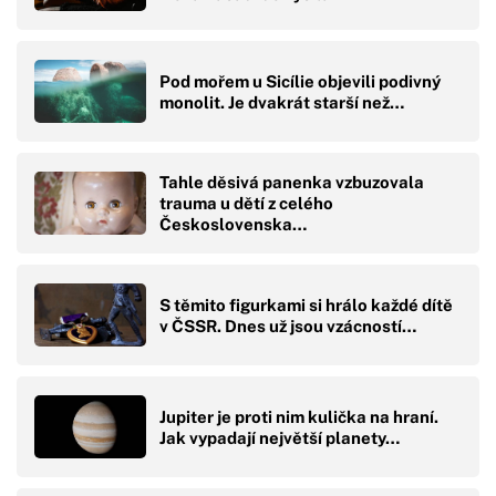
Pod mořem u Sicílie objevili podivný
monolit. Je dvakrát starší než…
Tahle děsivá panenka vzbuzovala
trauma u dětí z celého
Československa…
S těmito figurkami si hrálo každé dítě
v ČSSR. Dnes už jsou vzácností…
Jupiter je proti nim kulička na hraní.
Jak vypadají největší planety…