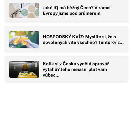
Jaké IQ má běžný Čech? V rámci
Evropy jsme pod průměrem
HOSPODSKÝ KVÍZ: Myslíte si, že o
dovolených víte všechno? Tento kvíz…
Kolik si v Česku vydělá opravář
výtahů? Jeho měsíšní plat vám
vůbec…