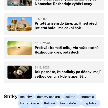
Německa: Rozhoduje výběr i ceny
3. 5. 2026
Přiletěla jsem do Egypta. Hned před
letištní halou mě čekal šok
30. 4. 2026
Proč vás komáři milují víc než ostatní:
Rozhoduje krev, pot i dech
31. 5. 2026
Jak poznáte, že hodinky po dědovi mají
velkou cenu, a kde je zpeněžit
Štítky
mouchy
domovy seniorů
cuketa
anatomie
kontaminace
Keltové
hospodaření
neplýtvat