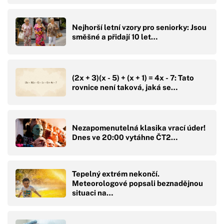
Nejhorší letní vzory pro seniorky: Jsou
směšné a přidají 10 let…
(2x + 3)(x - 5) + (x + 1) = 4x - 7: Tato
rovnice není taková, jaká se…
Nezapomenutelná klasika vrací úder!
Dnes ve 20:00 vytáhne ČT2…
Tepelný extrém nekončí.
Meteorologové popsali beznadějnou
situaci na…