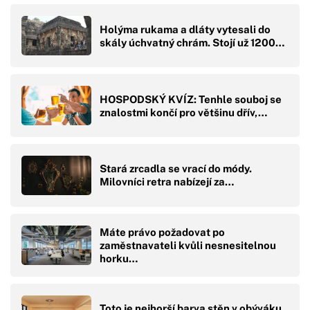
Holýma rukama a dláty vytesali do
skály úchvatný chrám. Stojí už 1200…
HOSPODSKÝ KVÍZ: Tenhle souboj se
znalostmi končí pro většinu dřív,…
Stará zrcadla se vrací do módy.
Milovníci retra nabízejí za…
Máte právo požadovat po
zaměstnavateli kvůli nesnesitelnou
horku…
Toto je nejhorší barva stěn v obýváku.