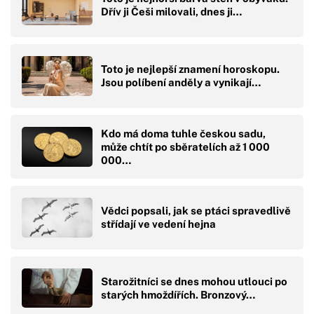
Dřív ji Češi milovali, dnes ji…
Toto je nejlepší znamení horoskopu.
Jsou políbení anděly a vynikají…
Kdo má doma tuhle českou sadu,
může chtít po sběratelích až 1 000
000…
Vědci popsali, jak se ptáci spravedlivě
střídají ve vedení hejna
Starožitníci se dnes mohou utlouci po
starých hmoždířích. Bronzový…