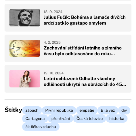
18. 9. 2024
Julius Fučík: Bohéma a lamače dívčích
srdcí zatklo gestapo omylem
4. 2. 2025
Zachování střídání letního a zimního
času bylo odhlasováno do roku…
19. 10. 2024
Letní ochlazení: Odhalte všechny
odlišnosti ukryté na obrázcích do 45…
Štítky
zápach
První republika
empatie
Bílá věž
diy
Cartagena
přehřívání
Česká televize
historka
čistička vzduchu