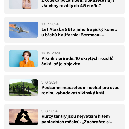
Zkouška pozornosti: Dokážete najít
všechny rozdíly do 45 vteřin?
19. 7. 2024
Let Alaska 261 a jeho tragický konec
u břehů Kalifornie: Bezmocní…
16. 12. 2024
Piknik v přírodě: 10 skrytých rozdílů
čeká, až je objevíte
3. 6. 2024
Podzemní mauzoleum nechal pro svou
rodinu vybudovat vikinský král…
9. 6. 2024
Kurzy tantry jsou největším hitem
posledních měsíců. „Zachraňte si…