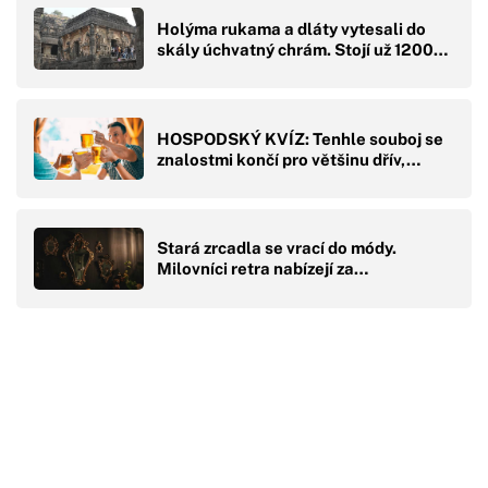
Holýma rukama a dláty vytesali do
skály úchvatný chrám. Stojí už 1200…
HOSPODSKÝ KVÍZ: Tenhle souboj se
znalostmi končí pro většinu dřív,…
Stará zrcadla se vrací do módy.
Milovníci retra nabízejí za…