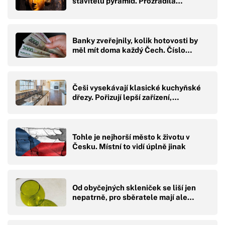
stavitelů pyramid. Prozradila…
Banky zveřejnily, kolik hotovosti by
měl mít doma každý Čech. Číslo…
Češi vysekávají klasické kuchyňské
dřezy. Pořizují lepší zařízení,…
Tohle je nejhorší město k životu v
Česku. Místní to vidí úplně jinak
Od obyčejných skleniček se liší jen
nepatrně, pro sběratele mají ale…