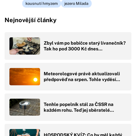
kousnutí hmyzem
jezero Milada
Nejnovější články
Zbyl vám po babičce starý lívanečník?
Tak ho pod 3000 Kč dnes…
Meteorologové právě aktualizovali
předpověď na srpen. Tohle vyděsí…
Tenhle popelník stál za ČSSR na
každém rohu. Teď jej sběratelé…
HOSPODSKÝ KVÍZ: Co by měl každý