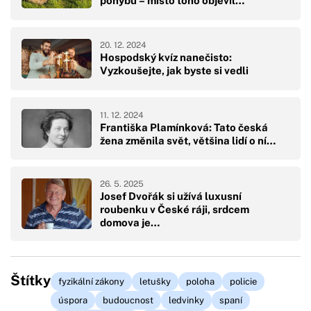
pohybu – místo toho objevil…
20. 12. 2024
Hospodský kvíz nanečisto:
Vyzkoušejte, jak byste si vedli
11. 12. 2024
Františka Plamínková: Tato česká
žena změnila svět, většina lidí o ní…
26. 5. 2025
Josef Dvořák si užívá luxusní
roubenku v České ráji, srdcem
domova je…
Štítky
fyzikální zákony
letušky
poloha
policie
úspora
budoucnost
ledvinky
spaní