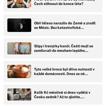
Čech stihnout do konce léta?
Obří těleso narazilo do Země a zrodil
se Měsíc. Bez katastrofické…
Slipy i trenýrky končí. Čeští muži se
zamilovali do mnohem lepšího…
Tyto velké hrnce byl dříve nutností v
každé domácnosti. Dnes za ně…
Kolik Kč měsíčně si dnes vydělá v
Česku zedník? Až to zjistíte,…