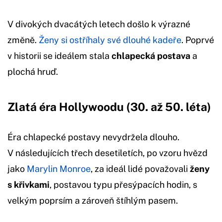
V divokých dvacátých letech došlo k výrazné
změně.
Ženy si ostříhaly své dlouhé kadeře
. Poprvé
v historii se ideálem stala
chlapecká postava
a
plochá hruď.
Zlatá éra Hollywoodu (30. až 50. léta)
Éra chlapecké postavy nevydržela dlouho.
V následujících třech desetiletích, po vzoru hvězd
jako
Marylin Monroe
, za ideál lidé považovali
ženy
s křivkami
, postavou typu přesýpacích hodin, s
velkým poprsím a zároveň štíhlým pasem.