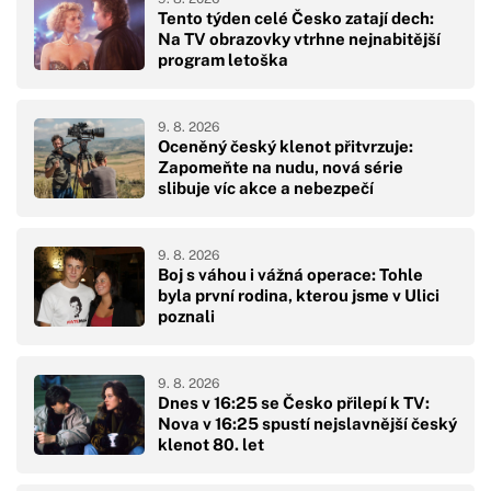
Tento týden celé Česko zatají dech:
Na TV obrazovky vtrhne nejnabitější
program letoška
9. 8. 2026
Oceněný český klenot přitvrzuje:
Zapomeňte na nudu, nová série
slibuje víc akce a nebezpečí
9. 8. 2026
Boj s váhou i vážná operace: Tohle
byla první rodina, kterou jsme v Ulici
poznali
9. 8. 2026
Dnes v 16:25 se Česko přilepí k TV:
Nova v 16:25 spustí nejslavnější český
klenot 80. let