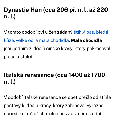
Dynastie Han (cca 206 př. n. l. až 220
n. l.)
V tomto období byl u žen žádaný
štíhlý pas, bledá
kůže, velké oči a malá chodidla
.
Malá chodidla
jsou jedním z ideálů čínské krásy, který pokračoval
po celá staletí.
Italská renesance (cca 1400 až 1700
n. l.)
V období italské renesance se opět přešlo od štíhlé
postavy k ideálu krásy, který zahrnoval výrazné
poprsí, kulaté břicho, plné boky a v neposlední