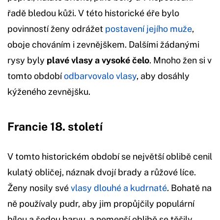
řadě bledou kůži. V této historické éře bylo
povinností ženy odrážet
postavení jejího muže
,
oboje chováním i zevnějškem. Dalšími žádanými
rysy byly
plavé vlasy a vysoké čelo
. Mnoho žen si v
tomto období
odbarvovalo vlasy
, aby dosáhly
kýženého zevnějšku.
Francie 18. století
V tomto historickém období se největší oblibě cenil
kulatý obličej, náznak dvojí brady a růžové líce.
Ženy nosily své
vlasy dlouhé a kudrnaté
. Bohatě na
ně používaly pudr, aby jim propůjčily populární
bílou a šedou barvu, a nemenší oblibě se těšily