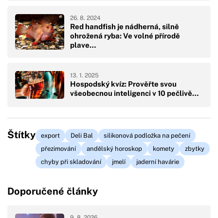
26. 8. 2024
Red handfish je nádherná, silně
ohrožená ryba: Ve volné přírodě
plave…
13. 1. 2025
Hospodský kvíz: Prověřte svou
všeobecnou inteligenci v 10 pečlivě…
Štítky
export
Deli Bal
silikonová podložka na pečení
přezimování
andělský horoskop
komety
zbytky
chyby při skladování
jmelí
jaderní havárie
Doporučené články
9. 8. 2026