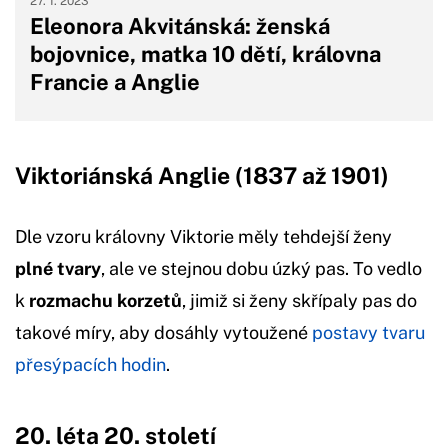
27. 1. 2023
Eleonora Akvitánská: ženská
bojovnice, matka 10 dětí, královna
Francie a Anglie
Viktoriánská Anglie (1837 až 1901)
Dle vzoru královny Viktorie měly tehdejší ženy
plné tvary
, ale ve stejnou dobu úzký pas. To vedlo
k
rozmachu korzetů
, jimiž si ženy skřípaly pas do
takové míry, aby dosáhly vytoužené
postavy tvaru
přesýpacích hodin
.
20. léta 20. století