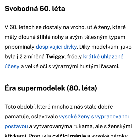
Svobodná 60. léta
V 60. letech se dostaly na vrchol útlé ženy, které
měly dlouhé štíhlé nohy a svým tělesným typem
připomínaly
dospívající dívky
. Díky modelkám, jako
byla již zmíněná
Twiggy
, frčely
krátké uhlazené
účesy
a velké oči s výraznými hustými řasami.
Éra supermodelek (80. léta)
Toto období, které mnoho z nás stále dobře
pamatuje, oslavovalo
vysoké ženy s vypracovanou
postavou
a vytvarovanýma rukama, ale s ženskými
křivkami. Propukla
cvičící mánie
a vysoké nároky