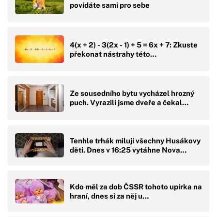
povídáte sami pro sebe
4(x + 2) - 3(2x - 1) + 5 = 6x + 7: Zkuste
překonat nástrahy této…
Ze sousedního bytu vycházel hrozný
puch. Vyrazili jsme dveře a čekal…
Tenhle trhák milují všechny Husákovy
děti. Dnes v 16:25 vytáhne Nova…
Kdo měl za dob ČSSR tohoto upírka na
hraní, dnes si za něj u…