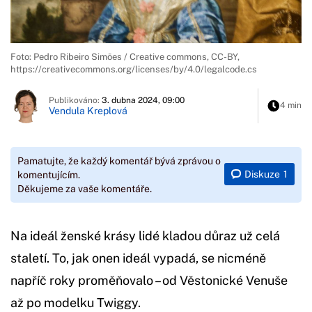
Foto: Pedro Ribeiro Simões / Creative commons, CC-BY,
https://creativecommons.org/licenses/by/4.0/legalcode.cs
Publikováno:
3. dubna 2024, 09:00
4 min
Vendula Kreplová
Pamatujte, že každý komentář bývá zprávou o
Diskuze
1
komentujícím.
Děkujeme za vaše komentáře.
Na ideál ženské krásy lidé kladou důraz už celá
staletí. To, jak onen ideál vypadá, se nicméně
napříč roky proměňovalo – od Věstonické Venuše
až po modelku Twiggy.