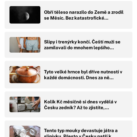
Obří těleso narazilo do Země a zrodil
se Měsíc. Bez katastrofické…
Slipy i trenýrky končí. Čeští muži se
zamilovali do mnohem lepšího…
Tyto velké hrnce byl dříve nutností v
každé domácnosti. Dnes za ně…
Kolik Kč měsíčně si dnes vydělá v
Česku zedník? Až to zjistíte,…
Tento typ mouky devastuje játra a
slinivku. Přesto v Česku patří k…