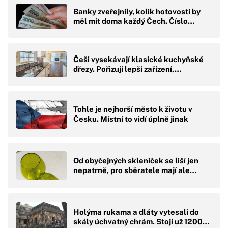
Banky zveřejnily, kolik hotovosti by
měl mít doma každý Čech. Číslo…
Češi vysekávají klasické kuchyňské
dřezy. Pořizují lepší zařízení,…
Tohle je nejhorší město k životu v
Česku. Místní to vidí úplně jinak
Od obyčejných skleniček se liší jen
nepatrně, pro sběratele mají ale…
Holýma rukama a dláty vytesali do
skály úchvatný chrám. Stojí už 1200…