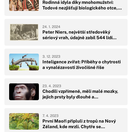
Rodinná idyla díky mnohomužství:
Todové nezjišťují biologického otce,…
24. 1. 2024
Peter Niers, největší středověký
sériový vrah, údajně zabil 544 lidí…
3. 12. 2023
Inteligence zvířat: Příběhy o chytrosti
a vynalézavosti živočišné říše
23. 4. 2023
Chodili vzpřímeně, měli malé mozky,
jejich prsty byly dlouhé a…
7. 4. 2023
První Maoři připluli z tropů na Nový
Zéland, kde mrzli. Chytře se…