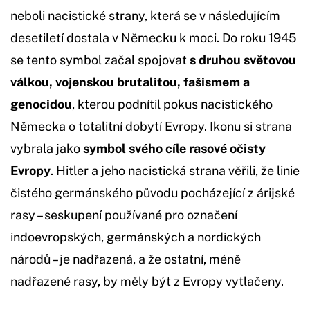
neboli nacistické strany, která se v následujícím
desetiletí dostala v Německu k moci. Do roku 1945
se tento symbol začal spojovat
s druhou světovou
válkou, vojenskou brutalitou, fašismem a
genocidou
, kterou podnítil pokus nacistického
Německa o totalitní dobytí Evropy. Ikonu si strana
vybrala jako
symbol svého cíle rasové očisty
Evropy
. Hitler a jeho nacistická strana věřili, že linie
čistého germánského původu pocházející z árijské
rasy – seskupení používané pro označení
indoevropských, germánských a nordických
národů – je nadřazená, a že ostatní, méně
nadřazené rasy, by měly být z Evropy vytlačeny.