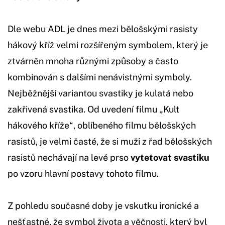
Dle webu ADL je dnes mezi bělošskými rasisty
hákový kříž velmi rozšířeným symbolem, který je
ztvárněn mnoha různými způsoby a často
kombinován s dalšími nenávistnými symboly.
Nejběžnější variantou svastiky je kulatá nebo
zakřivená svastika. Od uvedení filmu „Kult
hákového kříže“, oblíbeného filmu bělošských
rasistů, je velmi časté, že si muži z řad bělošských
rasistů nechávají na levé prso
vytetovat svastiku
po vzoru hlavní postavy tohoto filmu.
Z pohledu současné doby je vskutku ironické a
nešťastné, že symbol života a věčnosti, který byl