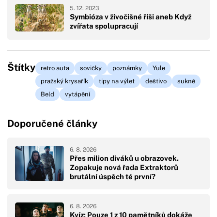
5. 12. 2023
Symbióza v živočišné říši aneb Když
zvířata spolupracují
Štítky
retro auta
sovičky
poznámky
Yule
pražský krysařík
tipy na výlet
deštivo
sukně
Beld
vytápění
Doporučené články
6. 8. 2026
Přes milion diváků u obrazovek.
Zopakuje nová řada Extraktorů
brutální úspěch té první?
6. 8. 2026
Kvíz: Pouze 1 z 10 pamětníků dokáže