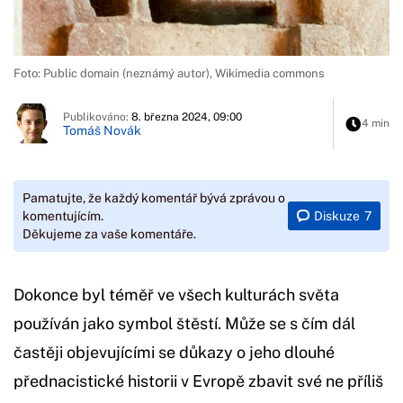
Foto: Public domain (neznámý autor), Wikimedia commons
Publikováno:
8. března 2024, 09:00
4 min
Tomáš Novák
Pamatujte, že každý komentář bývá zprávou o
Diskuze
7
komentujícím.
Děkujeme za vaše komentáře.
Dokonce byl téměř ve všech kulturách světa
používán jako symbol štěstí. Může se s čím dál
častěji objevujícími se důkazy o jeho dlouhé
přednacistické historii v Evropě zbavit své ne příliš