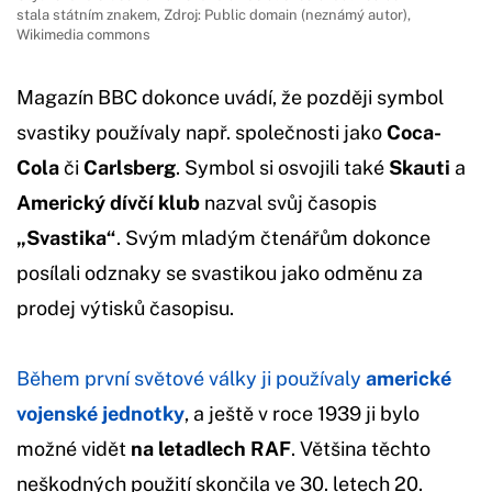
stala státním znakem, Zdroj: Public domain (neznámý autor),
Wikimedia commons
Magazín BBC dokonce uvádí, že později symbol
svastiky používaly např. společnosti jako
Coca-
Cola
či
Carlsberg
. Symbol si osvojili také
Skauti
a
Americký dívčí klub
nazval svůj časopis
„Svastika“
. Svým mladým čtenářům dokonce
posílali odznaky se svastikou jako odměnu za
prodej výtisků časopisu.
Během první světové války ji používaly
americké
vojenské jednotky
, a ještě v roce 1939 ji bylo
možné vidět
na letadlech
RAF
. Většina těchto
neškodných použití skončila ve 30. letech 20.