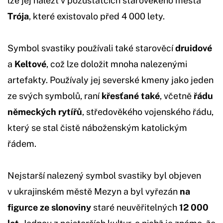
lze jej nalézt v pozůstatcích starověkého města
Trója
, které existovalo před 4 000 lety.
Symbol svastiky používali také starověcí
druidové
a
Keltové
, což lze doložit mnoha nalezenými
artefakty. Používaly jej severské kmeny jako jeden
ze svých symbolů, raní
křesťané také
, včetně
řádu
německých rytířů
, středověkého vojenského řádu,
který se stal čistě náboženským katolickým
řádem.
Nejstarší nalezený symbol svastiky byl objeven
v ukrajinském městě Mezyn a byl vyřezán
na
figurce ze slonoviny
staré neuvěřitelných
12 000