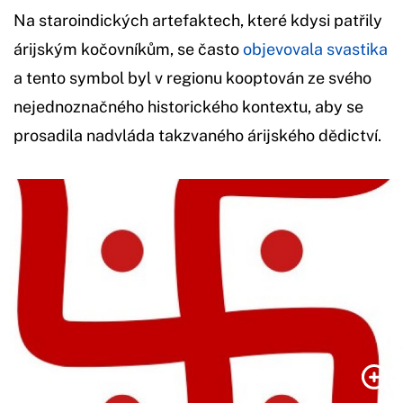
Na staroindických artefaktech, které kdysi patřily
árijským kočovníkům, se často
objevovala svastika
a tento symbol byl v regionu kooptován ze svého
nejednoznačného historického kontextu, aby se
prosadila nadvláda takzvaného árijského dědictví.