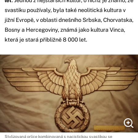
let
. Jednou z nejstarších kultur, o nichž je známo, že
svastiku používaly, byla také neolitická kultura v
jižní Evropě, v oblasti dnešního Srbska, Chorvatska,
Bosny a Hercegoviny, známá jako kultura Vinca,
která je stará přibližně 8 000 let.
Stylizovaná orlice kombinovaná s nacistickou svastikou se