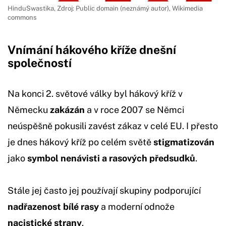
HinduSwastika, Zdroj: Public domain (neznámý autor), Wikimedia
commons
Vnímání hákového kříže dnešní
společností
Na konci 2. světové války byl hákový kříž v
Německu
zakázán
a v roce 2007 se Němci
neúspěšně pokusili zavést zákaz v celé EU. I přesto
je dnes hákový kříž po celém světě
stigmatizován
jako
symbol nenávisti a rasových předsudků
.
Stále jej často jej používají skupiny podporující
nadřazenost bílé rasy
a moderní odnože
nacistické strany
.