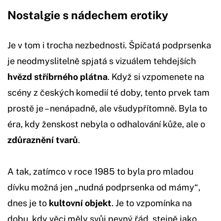
Nostalgie s nádechem erotiky
Je v tom i trocha nezbednosti. Špičatá podprsenka
je neodmyslitelně spjatá s vizuálem tehdejších
hvězd stříbrného plátna
. Když si vzpomenete na
scény z českých komedií té doby, tento prvek tam
prostě je – nenápadně, ale všudypřítomně. Byla to
éra, kdy ženskost nebyla o odhalování kůže, ale o
zdůraznění tvarů
.
A tak, zatímco v roce 1985 to byla pro mladou
dívku možná jen „nudná podprsenka od mámy“,
dnes je to
kultovní objekt
. Je to vzpomínka na
dobu, kdy věci měly svůj pevný řád, stejně jako