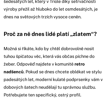
šedesátých let, který v Triole díky setrvačnosti
výroby přežil až hluboko do let osmdesátých, je
dnes na světových trzích vysoce ceněn.
Proč za ně dnes lidé platí „zlatem“?
Možná si říkáte, kdo by chtěl dobrovolně nosit
tuhou špičatou věc, která vás občas píchne do
žeber. Odpověď najdete v komunitě
retro
nadšenců
. Pokud se dnes chcete oblékat ve stylu
padesátých let, moderní kulaté podprsenky vám v
dobových šatech neudělají tu správnou službu.
Potřebujete ten specifický, ostrý profil.