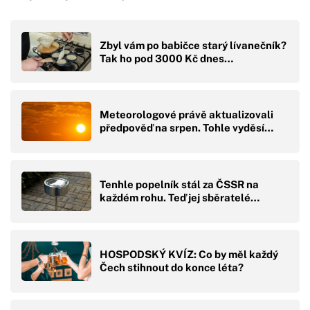
Zbyl vám po babičce starý lívanečník?
Tak ho pod 3000 Kč dnes…
Meteorologové právě aktualizovali
předpověď na srpen. Tohle vyděsí…
Tenhle popelník stál za ČSSR na
každém rohu. Teď jej sběratelé…
HOSPODSKÝ KVÍZ: Co by měl každý
Čech stihnout do konce léta?