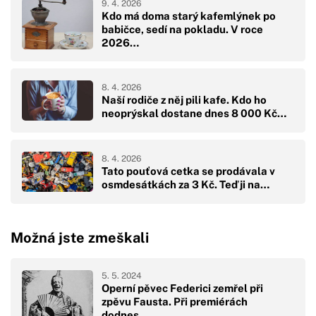
9. 4. 2026
Kdo má doma starý kafemlýnek po
babičce, sedí na pokladu. V roce
2026…
8. 4. 2026
Naší rodiče z něj pili kafe. Kdo ho
neoprýskal dostane dnes 8 000 Kč…
8. 4. 2026
Tato pouťová cetka se prodávala v
osmdesátkách za 3 Kč. Teď ji na…
Možná jste zmeškali
5. 5. 2024
Operní pěvec Federici zemřel při
zpěvu Fausta. Při premiérách
dodnes…