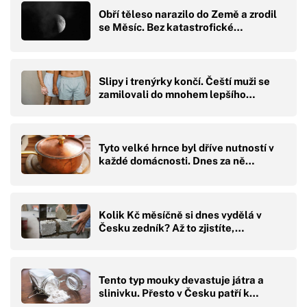
Obří těleso narazilo do Země a zrodil
se Měsíc. Bez katastrofické…
Slipy i trenýrky končí. Čeští muži se
zamilovali do mnohem lepšího…
Tyto velké hrnce byl dříve nutností v
každé domácnosti. Dnes za ně…
Kolik Kč měsíčně si dnes vydělá v
Česku zedník? Až to zjistíte,…
Tento typ mouky devastuje játra a
slinivku. Přesto v Česku patří k…