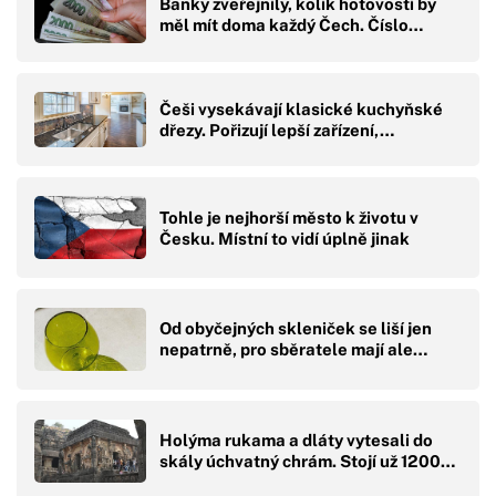
Banky zveřejnily, kolik hotovosti by
měl mít doma každý Čech. Číslo…
Češi vysekávají klasické kuchyňské
dřezy. Pořizují lepší zařízení,…
Tohle je nejhorší město k životu v
Česku. Místní to vidí úplně jinak
Od obyčejných skleniček se liší jen
nepatrně, pro sběratele mají ale…
Holýma rukama a dláty vytesali do
skály úchvatný chrám. Stojí už 1200…