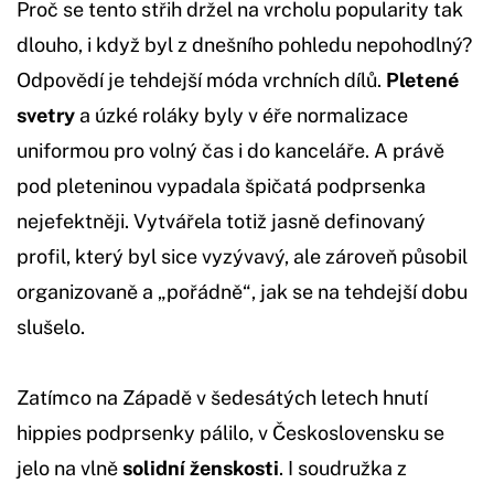
Proč se tento střih držel na vrcholu popularity tak
dlouho, i když byl z dnešního pohledu nepohodlný?
Odpovědí je tehdejší móda vrchních dílů.
Pletené
svetry
a úzké roláky byly v éře normalizace
uniformou pro volný čas i do kanceláře. A právě
pod pleteninou vypadala špičatá podprsenka
nejefektněji. Vytvářela totiž jasně definovaný
profil, který byl sice vyzývavý, ale zároveň působil
organizovaně a „pořádně“, jak se na tehdejší dobu
slušelo.
Zatímco na Západě v šedesátých letech hnutí
hippies podprsenky pálilo, v Československu se
jelo na vlně
solidní ženskosti
. I soudružka z