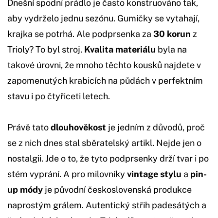
Dnešní spodní prádlo je často konstruováno tak,
aby vydrželo jednu sezónu. Gumičky se vytahají,
krajka se potrhá. Ale podprsenka za
30 korun
z
Trioly? To byl stroj.
Kvalita materiálu
byla na
takové úrovni, že mnoho těchto kousků najdete v
zapomenutých krabicích na půdách v perfektním
stavu i po čtyřiceti letech.
Právě tato
dlouhověkost
je jedním z důvodů, proč
se z nich dnes stal sběratelský artikl. Nejde jen o
nostalgii. Jde o to, že tyto podprsenky drží tvar i po
stém vyprání. A pro milovníky
vintage stylu
a
pin-
up módy
je původní československá produkce
naprostým grálem. Autentický střih padesátých a