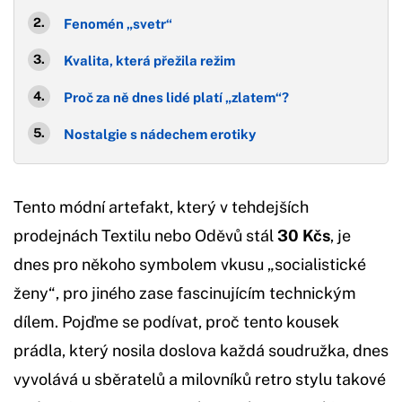
Fenomén „svetr“
Kvalita, která přežila režim
Proč za ně dnes lidé platí „zlatem“?
Nostalgie s nádechem erotiky
Tento módní artefakt, který v tehdejších
prodejnách Textilu nebo Oděvů stál
30 Kčs
, je
dnes pro někoho symbolem vkusu „socialistické
ženy“, pro jiného zase fascinujícím technickým
dílem. Pojďme se podívat, proč tento kousek
prádla, který nosila doslova každá soudružka, dnes
vyvolává u sběratelů a milovníků retro stylu takové