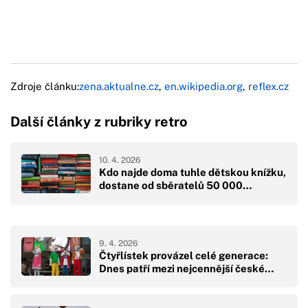
Zdroje článku:
zena.aktualne.cz
,
en.wikipedia.org
,
reflex.cz
Další články z rubriky retro
10. 4. 2026
Kdo najde doma tuhle dětskou knížku,
dostane od sběratelů 50 000…
9. 4. 2026
Čtyřlístek provázel celé generace:
Dnes patří mezi nejcennější české…