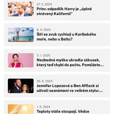
27. 2. 2024
Princ-odpadlík Harry je „úplně
otrávený Kalifornií"
8. 6. 2024
Šíří se zvuk rychleji u Karibského
moře, nebo u Baltu?
3. 1. 2025
Nezbedná myška ukradla zákusek,
který teď chybí do počtu. Pomůžete…
26. 8. 2024
Jennifer Lopezová a Ben Affleck si
užívali seznámení ve velkém stylu:…
1. 8. 2024
Teploty stále stoupají. Vědce