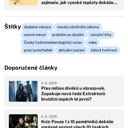
zajímalo, jak vysoké teploty dokáže…
Štítky
zkažené vánoce
novela silničního zákona
cenné mince
problém se zbožím
vánoční trhy
Český hydrometeorologický ústav
veka
prací prostředek
aktuální počasí
lidová tvořivost
Doporučené články
6. 8. 2026
Přes milion diváků u obrazovek.
Zopakuje nová řada Extraktorů
brutální úspěch té první?
6. 8. 2026
Kvíz: Pouze 1 z 10 pamětníků dokáže
správně poznat všech 10 českých