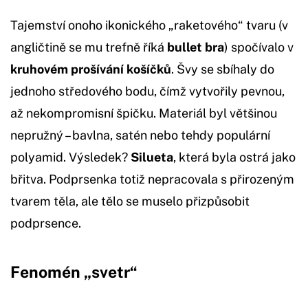
Tajemství onoho ikonického „raketového“ tvaru (v
angličtině se mu trefně říká
bullet bra
) spočívalo v
kruhovém prošívání košíčků
. Švy se sbíhaly do
jednoho středového bodu, čímž vytvořily pevnou,
až nekompromisní špičku. Materiál byl většinou
nepružný – bavlna, satén nebo tehdy populární
polyamid. Výsledek?
Silueta
, která byla ostrá jako
břitva. Podprsenka totiž nepracovala s přirozeným
tvarem těla, ale tělo se muselo přizpůsobit
podprsence.
Fenomén „svetr“