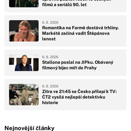
filmů a seriálů 90. let
6. 8. 2026
Romantika na Farmě dostává trhliny.
Markétě začíná vadit Štěpánova
lenost
6. 8. 2026
Stallona poslal na JIPku. Obávaný
filmový bijec míří do Prahy
6. 8. 2026
Zítra ve 21:45 se Česko přilepí k TV:
ČT2 vysílá nejlepší detektivku
historie
Nejnovější články