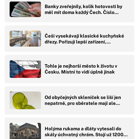
Banky zveřejnily, kolik hotovosti by
měl mít doma každý Čech. Číslo…
Češi vysekávají klasické kuchyňské
dřezy. Pořizují lepší zařízení,…
Tohle je nejhorší město k životu v
Česku. Místní to vidí úplně jinak
Od obyčejných skleniček se liší jen
nepatrně, pro sběratele mají ale…
Holýma rukama a dláty vytesali do
skály úchvatný chrám. Stojí už 1200…