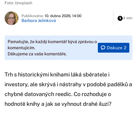
Foto: Unsplash
Publikováno:
10. dubna 2026, 14:00
4 min
Barbora Jelínková
Pamatujte, že každý komentář bývá zprávou o
Diskuze
2
komentujícím.
Děkujeme za vaše komentáře.
Trh s historickými knihami láká sběratele i
investory, ale skrývá i nástrahy v podobě padělků a
chybně datovaných reedic. Co rozhoduje o
hodnotě knihy a jak se vyhnout drahé iluzi?
Začátek reklamy
Konec reklamy