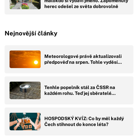
málokdo si vybaví jméno. Zapomenutý
herec odešel ze světa dobrovolně
Nejnovější články
Meteorologové právě aktualizovali
předpověď na srpen. Tohle vyděsí…
Tenhle popelník stál za ČSSR na
každém rohu. Teď jej sběratelé…
HOSPODSKÝ KVÍZ: Co by měl každý
Čech stihnout do konce léta?