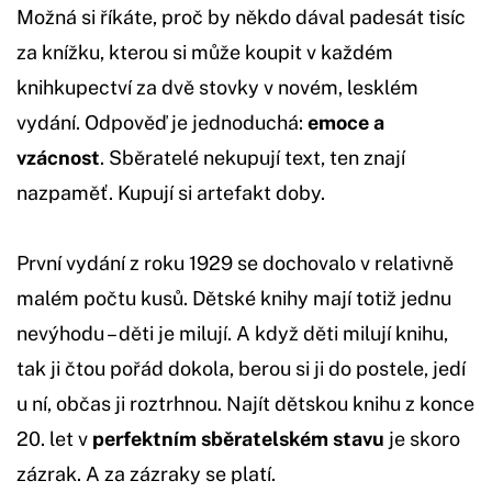
Možná si říkáte, proč by někdo dával padesát tisíc
za knížku, kterou si může koupit v každém
knihkupectví za dvě stovky v novém, lesklém
vydání. Odpověď je jednoduchá:
emoce a
vzácnost
. Sběratelé nekupují text, ten znají
nazpaměť. Kupují si artefakt doby.
První vydání z roku 1929 se dochovalo v relativně
malém počtu kusů. Dětské knihy mají totiž jednu
nevýhodu – děti je milují. A když děti milují knihu,
tak ji čtou pořád dokola, berou si ji do postele, jedí
u ní, občas ji roztrhnou. Najít dětskou knihu z konce
20. let v
perfektním sběratelském stavu
je skoro
zázrak. A za zázraky se platí.