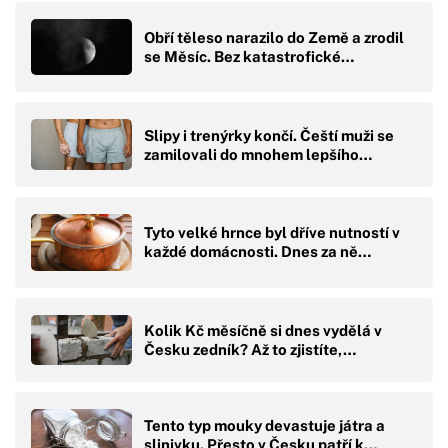
Obří těleso narazilo do Země a zrodil
se Měsíc. Bez katastrofické…
Slipy i trenýrky končí. Čeští muži se
zamilovali do mnohem lepšího…
Tyto velké hrnce byl dříve nutností v
každé domácnosti. Dnes za ně…
Kolik Kč měsíčně si dnes vydělá v
Česku zedník? Až to zjistíte,…
Tento typ mouky devastuje játra a
slinivku. Přesto v Česku patří k…