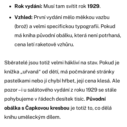
Rok vydání:
Musí tam svítit rok
1929
.
Vzhled:
První vydání mělo měkkou vazbu
(brož) a velmi specifickou typografii. Pokud
má kniha původní obálku, která není potrhaná,
cena letí raketově vzhůru.
Sběratelé jsou totiž velmi hákliví na stav. Pokud je
knížka „uřvaná“ od dětí, má počmárané stránky
pastelkami nebo jí chybí hřbet, její cena klesá. Ale
pozor – i u salátového vydání z roku 1929 se stále
pohybujeme v řádech desítek tisíc.
Původní
obálka s Čapkovou kresbou
je totiž to, co dělá
knihu uměleckým dílem.