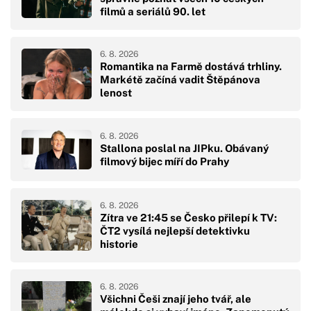
filmů a seriálů 90. let
6. 8. 2026
Romantika na Farmě dostává trhliny.
Markétě začíná vadit Štěpánova
lenost
6. 8. 2026
Stallona poslal na JIPku. Obávaný
filmový bijec míří do Prahy
6. 8. 2026
Zítra ve 21:45 se Česko přilepí k TV:
ČT2 vysílá nejlepší detektivku
historie
6. 8. 2026
Všichni Češi znají jeho tvář, ale