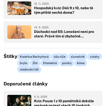
12. 11. 2025
Hospodský kvíz: Dáš 9 z 10, nebo tě
tým příště nechá doma?
19. 9. 2025
Důchodci nad 65: Lenošení není pro
staré. Právě tím si zbytečně…
Štítky
Kateřina Bechyňová
síla vůle
slunečník
vztahy
brýle
Zlín
Křemelná
pověry
klima
sledování lidí
Doporučené články
6. 8. 2026
Kvíz: Pouze 1 z 10 pamětníků dokáže
správně poznat všech 10 českých