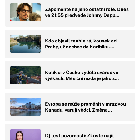
Zapomeňte na jeho ostatní role. Dnes
ve 21:55 předvede Johnny Depp…
Kdo objevil tenhle ráj kousek od
Prahy, už nechce do Karibiku.…
Kolik si v Česku vydělá svářeč ve
výškách. Měsíční mzda je jako z…
Evropa se může proměnit v mrazivou
Kanadu, varují vědci. Změna…
IQ test pozornosti: Zkuste najít