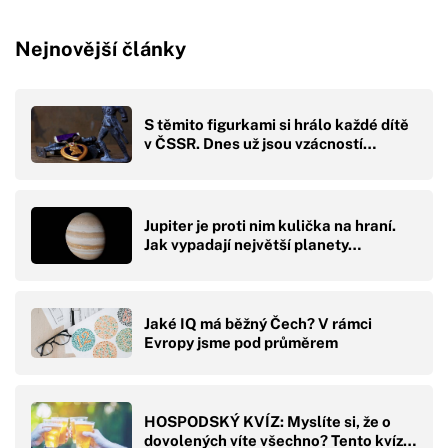
Nejnovější články
S těmito figurkami si hrálo každé dítě
v ČSSR. Dnes už jsou vzácností…
Jupiter je proti nim kulička na hraní.
Jak vypadají největší planety…
Jaké IQ má běžný Čech? V rámci
Evropy jsme pod průměrem
HOSPODSKÝ KVÍZ: Myslíte si, že o
dovolených víte všechno? Tento kvíz…