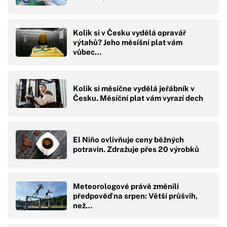
Kolik si v Česku vydělá opravář
výtahů? Jeho měsíšní plat vám
vůbec…
Kolik si měsíčne vydělá jeřábník v
Česku. Měsíční plat vám vyrazí dech
El Niño ovlivňuje ceny běžných
potravin. Zdražuje přes 20 výrobků
Meteorologové právě změnili
předpověď na srpen: Větší průšvih,
než…