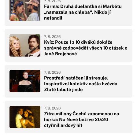
7. 8. 2026
Farma: Druhá duelantka si Markétu
„namazala na chleba“. Nikdo jí
nefandil
7. 8. 2026
Kvíz: Pouze 1 z 10 diváků dokáže
správně zodpovědět všech 10 otázek o
Janě Brejchové
7. 8. 2026
Prostředí natáčení ji stresuje.
Inspirativní kolektiv našla hvězda
Zlaté labutě jinde
7. 8. 2026
Zítra miliony Čechů zapomenou na
horka: Na Nově běží ve 20:20
čtyřmiliardový hit