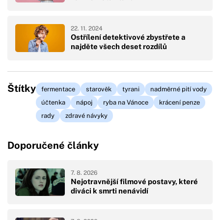
22. 11. 2024
Ostřílení detektivové zbystřete a
najděte všech deset rozdílů
Štítky
fermentace
starověk
tyrani
nadměrné pití vody
účtenka
nápoj
ryba na Vánoce
krácení penze
rady
zdravé návyky
Doporučené články
7. 8. 2026
Nejotravnější filmové postavy, které
diváci k smrti nenávidí