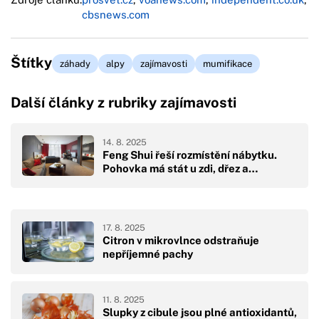
cbsnews.com
Štítky
záhady
alpy
zajímavosti
mumifikace
Další články z rubriky zajímavosti
14. 8. 2025
Feng Shui řeší rozmístění nábytku.
Pohovka má stát u zdi, dřez a…
17. 8. 2025
Citron v mikrovlnce odstraňuje
nepříjemné pachy
11. 8. 2025
Slupky z cibule jsou plné antioxidantů,