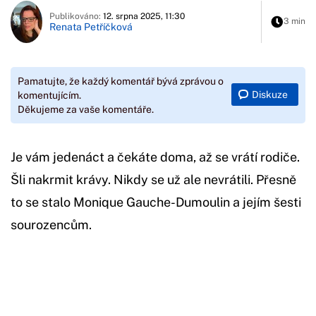
Publikováno:
12. srpna 2025, 11:30
3 min
Renata Petříčková
Pamatujte, že každý komentář bývá zprávou o
Diskuze
komentujícím.
Děkujeme za vaše komentáře.
Je vám jedenáct a čekáte doma, až se vrátí rodiče.
Šli nakrmit krávy. Nikdy se už ale nevrátili. Přesně
to se stalo Monique Gauche-Dumoulin a jejím šesti
sourozencům.
Začátek reklamy
Konec reklamy