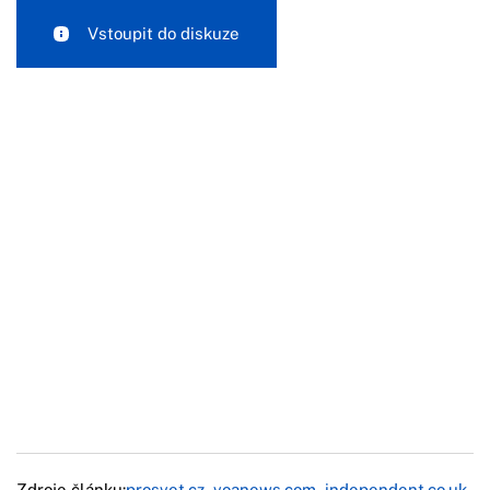
Vstoupit do diskuze
Zdroje článku:
prosvet.cz
,
voanews.com
,
independent.co.uk
,