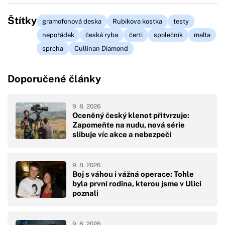
Štítky
gramofonová deska
Rubikova kostka
testy
nepořádek
česká ryba
čerti
společník
malta
sprcha
Cullinan Diamond
Doporučené články
9. 8. 2026
Oceněný český klenot přitvrzuje:
Zapomeňte na nudu, nová série
slibuje víc akce a nebezpečí
9. 8. 2026
Boj s váhou i vážná operace: Tohle
byla první rodina, kterou jsme v Ulici
poznali
9. 8. 2026