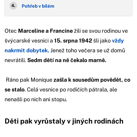
Pohřeb v bílém
Otec
Marceline a Francine
žili se svou rodinou ve
švýcarské vesnici a
15. srpna 1942
šli jako
vždy
nakrmit dobytek.
Jenež toho večera se už domů
nevrátili.
Sedm dětí na ně čekalo marně.
Ráno pak Monique
zašla k sousedům povědět, co
se stalo
. Celá vesnice po rodičích pátrala, ale
nenašli po nich ani stopu.
Děti pak vyrůstaly v jiných rodinách