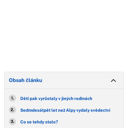
Obsah článku
Děti pak vyrůstaly v jiných rodinách
Sedmdesátpět let než Alpy vydaly svědectví
Co se tehdy stalo?