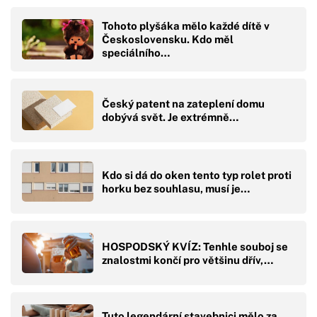
Tohoto plyšáka mělo každé dítě v
Československu. Kdo měl
speciálního…
Český patent na zateplení domu
dobývá svět. Je extrémně…
Kdo si dá do oken tento typ rolet proti
horku bez souhlasu, musí je…
HOSPODSKÝ KVÍZ: Tenhle souboj se
znalostmi končí pro většinu dřív,…
Tuto legendární stavebnici mělo za