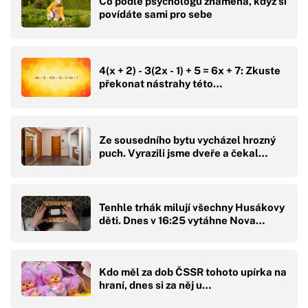
Co podle psychologů znamená, když si
povídáte sami pro sebe
4(x + 2) - 3(2x - 1) + 5 = 6x + 7: Zkuste
překonat nástrahy této…
Ze sousedního bytu vycházel hrozný
puch. Vyrazili jsme dveře a čekal…
Tenhle trhák milují všechny Husákovy
děti. Dnes v 16:25 vytáhne Nova…
Kdo měl za dob ČSSR tohoto upírka na
hraní, dnes si za něj u…