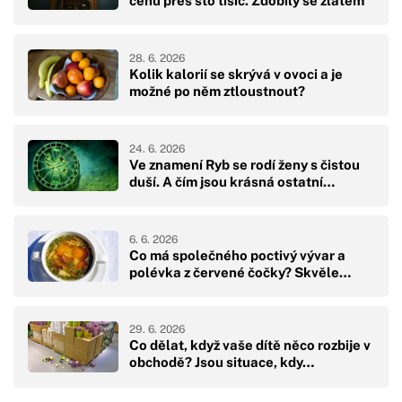
cenu přes sto tisíc. Zdobily se zlatem
28. 6. 2026
Kolik kalorií se skrývá v ovoci a je
možné po něm ztloustnout?
24. 6. 2026
Ve znamení Ryb se rodí ženy s čistou
duší. A čím jsou krásná ostatní…
6. 6. 2026
Co má společného poctivý vývar a
polévka z červené čočky? Skvěle…
29. 6. 2026
Co dělat, když vaše dítě něco rozbije v
obchodě? Jsou situace, kdy…