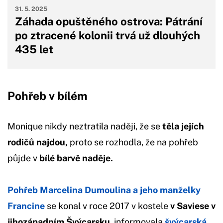
31. 5. 2025
Záhada opuštěného ostrova: Pátrání
po ztracené kolonii trvá už dlouhých
435 let
Pohřeb v bílém
Monique nikdy neztratila naději, že se
těla jejích
rodičů najdou,
proto se rozhodla, že na pohřeb
půjde v
bílé barvě naděje.
Pohřeb Marcelina Dumoulina a jeho manželky
Francine
se konal v roce 2017 v kostele
v Saviese v
jihozápadním Švýcarsku
, informovala
švýcarská