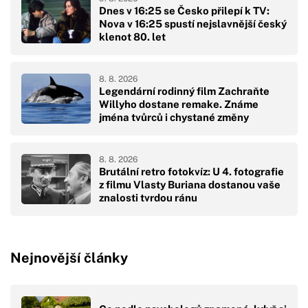
Dnes v 16:25 se Česko přilepí k TV:
Nova v 16:25 spustí nejslavnější český
klenot 80. let
8. 8. 2026
Legendární rodinný film Zachraňte
Willyho dostane remake. Známe
jména tvůrců i chystané změny
8. 8. 2026
Brutální retro fotokvíz: U 4. fotografie
z filmu Vlasty Buriana dostanou vaše
znalosti tvrdou ránu
Nejnovější články