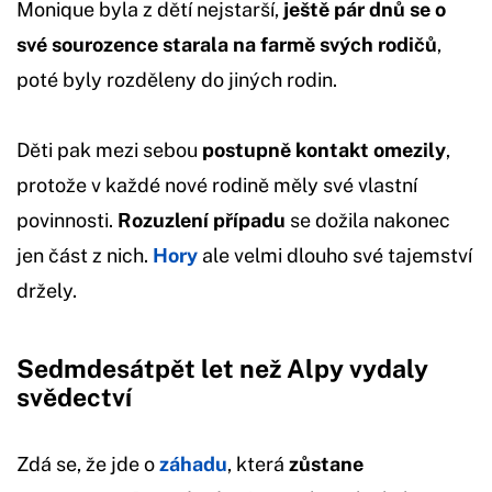
Monique byla z dětí nejstarší,
ještě pár dnů se o
své sourozence starala na farmě svých rodičů
,
poté byly rozděleny do jiných rodin.
Děti pak mezi sebou
postupně kontakt omezily
,
protože v každé nové rodině měly své vlastní
povinnosti.
Rozuzlení případu
se dožila nakonec
jen část z nich.
Hory
ale velmi dlouho své tajemství
držely.
Sedmdesátpět let než Alpy vydaly
svědectví
Zdá se, že jde o
záhadu
, která
zůstane