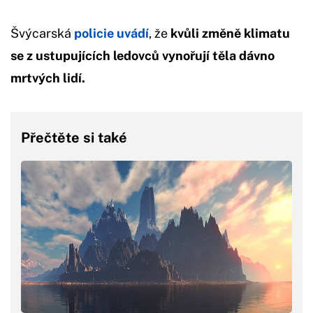
Švýcarská
policie uvádí
, že
kvůli změně klimatu
se z ustupujících ledovců vynořují těla dávno
mrtvých lidí.
Přečtěte si také