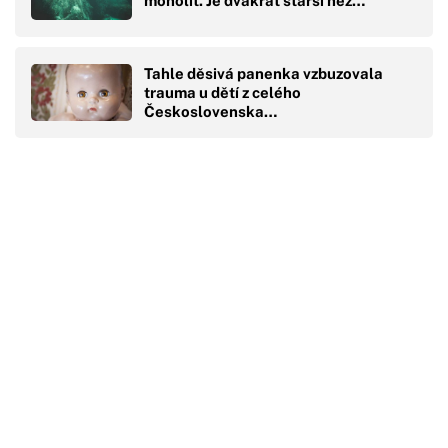
monolit. Je dvakrát starší než…
Tahle děsivá panenka vzbuzovala
trauma u dětí z celého
Československa…