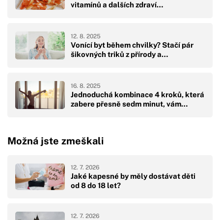
vitamínů a dalších zdraví…
12. 8. 2025
Vonící byt během chvilky? Stačí pár
šikovných triků z přírody a…
16. 8. 2025
Jednoduchá kombinace 4 kroků, která
zabere přesně sedm minut, vám…
Možná jste zmeškali
12. 7. 2026
Jaké kapesné by měly dostávat děti
od 8 do 18 let?
12. 7. 2026