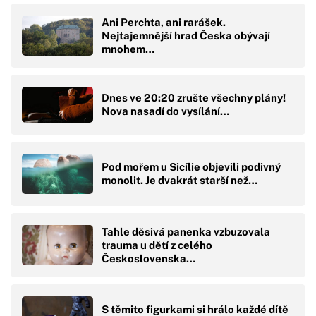
Ani Perchta, ani rarášek.
Nejtajemnější hrad Česka obývají
mnohem…
Dnes ve 20:20 zrušte všechny plány!
Nova nasadí do vysílání…
Pod mořem u Sicílie objevili podivný
monolit. Je dvakrát starší než…
Tahle děsivá panenka vzbuzovala
trauma u dětí z celého
Československa…
S těmito figurkami si hrálo každé dítě