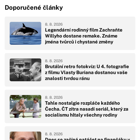
Doporučené články
8. 8. 2026
Legendární rodinný film Zachraňte
Willyho dostane remake. Známe
jména tvůrců i chystané změny
8. 8. 2026
Brutální retro fotokvíz: U 4. fotografie
z filmu Vlasty Buriana dostanou vaše
znalosti tvrdou ránu
8. 8. 2026
Tahle nostalgie rozpláče každého
Čecha. ČT zítra nasadí seriál, který za
socialismu hltaly všechny rodiny
8. 8. 2026
Dnes se začíná natáčet na finančáku v