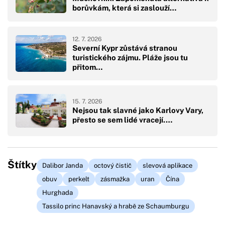
borůvkám, která si zaslouží…
12. 7. 2026
Severní Kypr zůstává stranou
turistického zájmu. Pláže jsou tu
přitom…
15. 7. 2026
Nejsou tak slavné jako Karlovy Vary,
přesto se sem lidé vracejí.…
Štítky
Dalibor Janda
octový čistič
slevová aplikace
obuv
perkelt
zásmažka
uran
Čína
Hurghada
Tassilo princ Hanavský a hrabě ze Schaumburgu