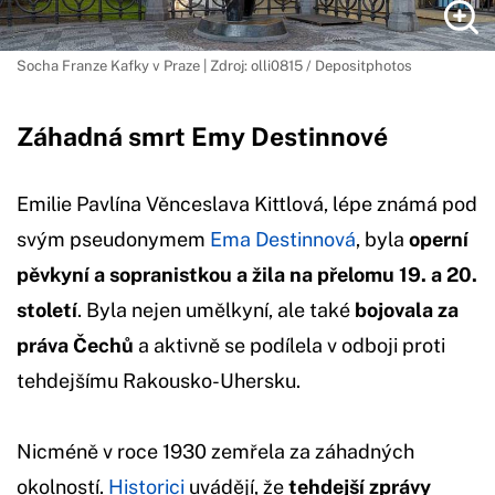
Socha Franze Kafky v Praze | Zdroj: olli0815 / Depositphotos
Záhadná smrt Emy Destinnové
Emilie Pavlína Věnceslava Kittlová, lépe známá pod
svým pseudonymem
Ema Destinnová
, byla
operní
pěvkyní a sopranistkou a žila na přelomu 19. a 20.
století
. Byla nejen umělkyní, ale také
bojovala za
práva Čechů
a aktivně se podílela v odboji proti
tehdejšímu Rakousko-Uhersku.
Nicméně v roce 1930 zemřela za záhadných
okolností.
Historici
uvádějí, že
tehdejší zprávy