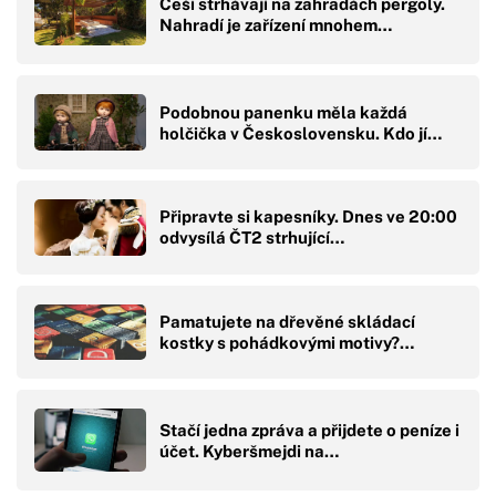
Češi strhávají na zahradách pergoly.
Nahradí je zařízení mnohem…
Podobnou panenku měla každá
holčička v Československu. Kdo jí…
Připravte si kapesníky. Dnes ve 20:00
odvysílá ČT2 strhující…
Pamatujete na dřevěné skládací
kostky s pohádkovými motivy?…
Stačí jedna zpráva a přijdete o peníze i
účet. Kyberšmejdi na…