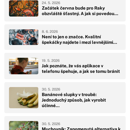
24. 5. 2026
Začátek června bude pro Raky
obzvláště šťastný. A jak si povedou…
8. 6. 2026
Není to jen o značce. Kvalitní
špekáčky najdete i mezi levnějšími…
19. 5. 2026
Jak poznáte, že vás aplikace v
telefonu špehuje, a jak se tomu bránit
30. 5. 2026
Banánové slupky v troubě:
Jednoduchý způsob, jak vyrobit
účinné…
30. 5. 2026
Muchovník: Zapomenutá alternativa k