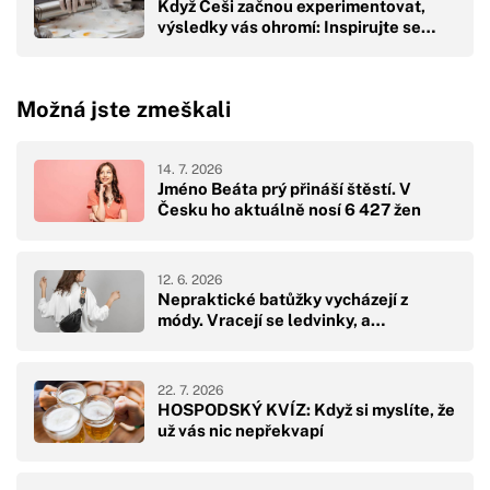
Když Češi začnou experimentovat,
výsledky vás ohromí: Inspirujte se…
Možná jste zmeškali
14. 7. 2026
Jméno Beáta prý přináší štěstí. V
Česku ho aktuálně nosí 6 427 žen
12. 6. 2026
Nepraktické batůžky vycházejí z
módy. Vracejí se ledvinky, a…
22. 7. 2026
HOSPODSKÝ KVÍZ: Když si myslíte, že
už vás nic nepřekvapí