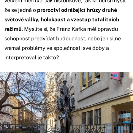
velkém měřítku. Jak historikové, tak kritici si myslí,
že se jedná o
proroctví odrážející hrůzy druhé
světové války, holokaust a vzestup totalitních
režimů
. Myslíte si, že Franz Kafka měl opravdu
schopnost předvídat budoucnost, nebo jen silně
vnímal problémy ve společnosti své doby a
interpretoval je takto?