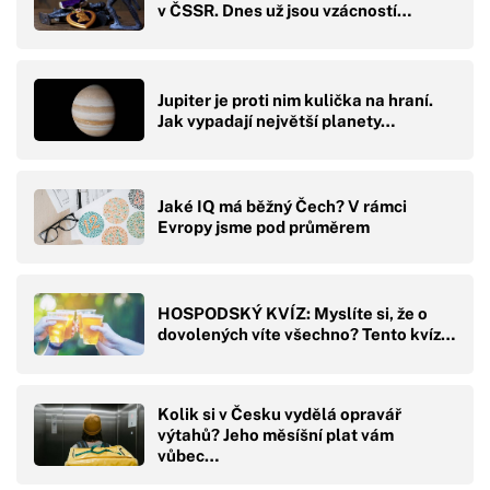
v ČSSR. Dnes už jsou vzácností…
Jupiter je proti nim kulička na hraní.
Jak vypadají největší planety…
Jaké IQ má běžný Čech? V rámci
Evropy jsme pod průměrem
HOSPODSKÝ KVÍZ: Myslíte si, že o
dovolených víte všechno? Tento kvíz…
Kolik si v Česku vydělá opravář
výtahů? Jeho měsíšní plat vám
vůbec…