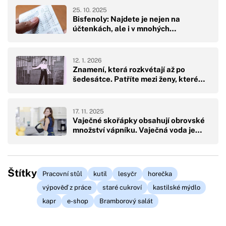
25. 10. 2025
Bisfenoly: Najdete je nejen na
účtenkách, ale i v mnohých…
12. 1. 2026
Znamení, která rozkvétají až po
šedesátce. Patříte mezi ženy, které…
17. 11. 2025
Vaječné skořápky obsahují obrovské
množství vápníku. Vaječná voda je…
Štítky
Pracovní stůl
kutil
lesyčr
horečka
výpověď z práce
staré cukroví
kastilské mýdlo
kapr
e-shop
Bramborový salát