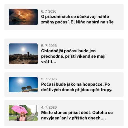
6. 7. 2026
O prázdninách se očekávají náhlé
změny počasí. El Niño nabírá na síle
5. 7. 2026
Chladnější počasí bude jen
přechodné, příští víkend se mají
vrátit…
5. 7. 2026
Počasí bude jako na houpačce. Po
deštivých dnech přijdou opět tropy.
4. 7. 2026
Místo slunce přišel déšť. Obloha se
nevyjasní ani v příštích dnech,…