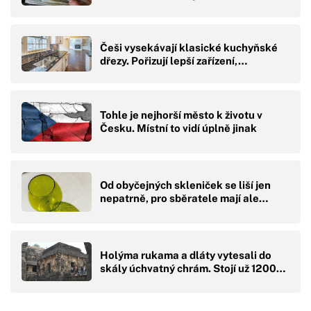
Češi vysekávají klasické kuchyňské
dřezy. Pořizují lepší zařízení,…
Tohle je nejhorší město k životu v
Česku. Místní to vidí úplně jinak
Od obyčejných skleniček se liší jen
nepatrně, pro sběratele mají ale…
Holýma rukama a dláty vytesali do
skály úchvatný chrám. Stojí už 1200…