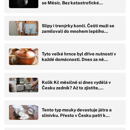
se Měsíc. Bez katastrofické…
Slipy i trenýrky končí. Čeští muži se
zamilovali do mnohem lepšího…
Tyto velké hrnce byl dříve nutností v
každé domácnosti. Dnes za ně…
Kolik Kč měsíčně si dnes vydělá v
Česku zedník? Až to zjistíte,…
Tento typ mouky devastuje játra a
slinivku. Přesto v Česku patří k…