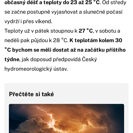
občasný déšť a teploty do 23 až 25 °C
. Od středy
se začne postupně vyjasňovat a slunečné počasí
vydrží i přes víkend.
Teploty už v pátek stoupnou k
27 °C
, v sobotu a
neděli pak půjdou k 28 °C.
K teplotám kolem 30
°C bychom se měli dostat až na začátku příštího
týdne
, jak doposud předpovídá Český
hydromeorologický ústav.
Přečtěte si také