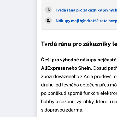
Tvrdá rána pro zákazníky levnýc
Nákupy mají být dražší, zato bez
Tvrdá rána pro zákazníky 
Češi pro výhodné nákupy nejčastěji
AliExpress nebo Shein.
Dosud patři
zboží dováženého z Asie především p
druhu, od levného oblečení přes m
po poněkud sporně funkční elektroni
hobby a sezónní výrobky, které u ná
s dopravou zdarma.