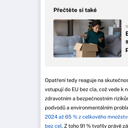
Přečtěte si také
1
Opatření tedy reaguje na skutečnos
vstupují do EU bez cla, což vede k 
zdravotním a bezpečnostním rizikům
podvodů a environmentálním prob
2024 až 65 % z celkového množství 4
bez cel.
Z toho 91 % tvořily právě zá