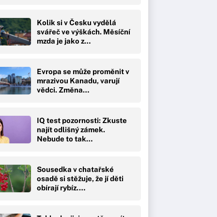
Kolik si v Česku vydělá
svářeč ve výškách. Měsíční
mzda je jako z…
Evropa se může proměnit v
mrazivou Kanadu, varují
vědci. Změna…
IQ test pozornosti: Zkuste
najít odlišný zámek.
Nebude to tak…
Sousedka v chatařské
osadě si stěžuje, že jí děti
obírají rybíz.…