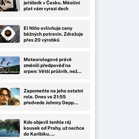
jeřábník v Česku. Měsíční
plat vám vyrazí dech
El Niño ovlivňuje ceny
běžných potravin. Zdražuje
přes 20 výrobků
Meteorologové právě
změnili předpověď na
srpen: Větší průšvih, než…
Zapomeňte na jeho ostatní
role. Dnes ve 21:55
předvede Johnny Depp…
Kdo objevil tenhle ráj
kousek od Prahy, už nechce
do Karibiku.…