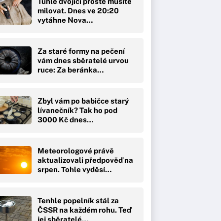
Tuhle dvojici prostě musíte
milovat. Dnes ve 20:20
vytáhne Nova…
Za staré formy na pečení
vám dnes sběratelé urvou
ruce: Za beránka…
Zbyl vám po babičce starý
lívanečník? Tak ho pod
3000 Kč dnes…
Meteorologové právě
aktualizovali předpověď na
srpen. Tohle vyděsí…
Tenhle popelník stál za
ČSSR na každém rohu. Teď
jej sběratelé…