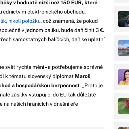
líčky v hodnotě nižší než 150 EUR, které
řednictvím elektronického obchodu.
ík, nikoli položku
, což znamená, že pokud
společně v jednom balíku, bude daň činit 3 €.
řech samostatných balíčcích, daň se uplatní
 svět rychle mění – a potřebujeme správné
edl k tématu slovenský diplomat
Maroš
bchod a hospodářskou bezpečnost
. „Proto je
malé zásilky vstupující do EU tak důležité
e na našich hranicích v dnešní éře