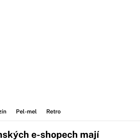
zín
Pel-mel
Retro
nských e-shopech mají