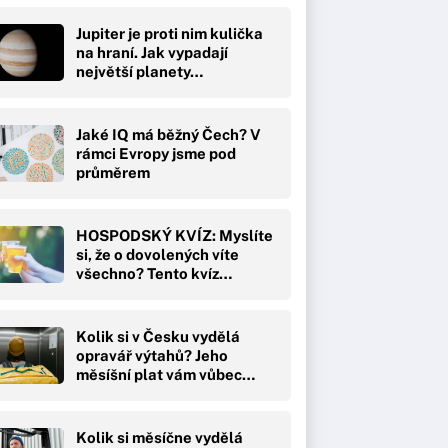
Jupiter je proti nim kulička
na hraní. Jak vypadají
největší planety…
Jaké IQ má běžný Čech? V
rámci Evropy jsme pod
průměrem
HOSPODSKÝ KVÍZ: Myslíte
si, že o dovolených víte
všechno? Tento kvíz…
Kolik si v Česku vydělá
opravář výtahů? Jeho
měsíšní plat vám vůbec…
Kolik si měsíčne vydělá