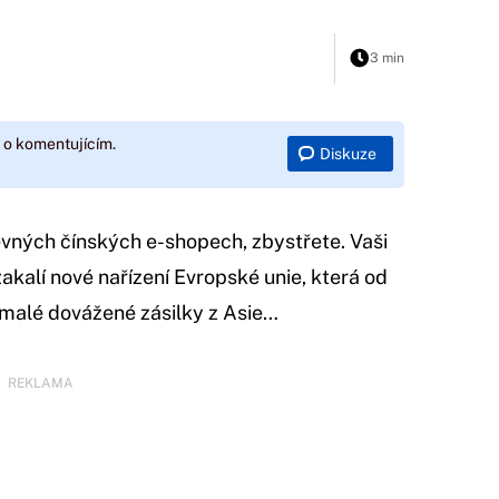
3 min
 o komentujícím.
Diskuze
 levných čínských e-shopech, zbystřete. Vaši
akalí nové nařízení Evropské unie, která od
 malé dovážené zásilky z Asie…
REKLAMA