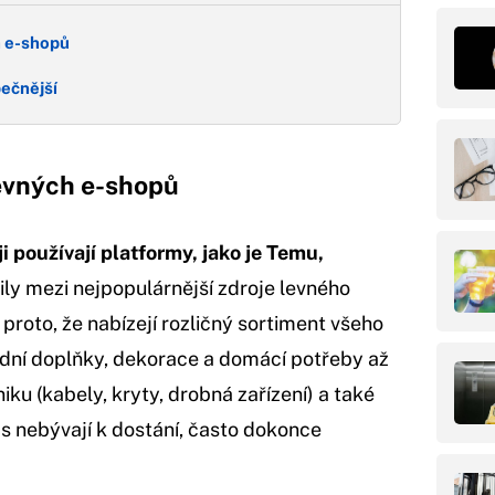
h e-shopů
pečnější
levných e-shopů
 používají platformy, jako je Temu,
ly mezi nejpopulárnější zdroje levného
roto, že nabízejí rozličný sortiment všeho
ódní doplňky, dekorace a domácí potřeby až
ku (kabely, kryty, drobná zařízení) a také
s nebývají k dostání, často dokonce