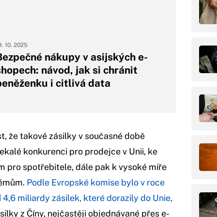
9. 10. 2025
Bezpečné nákupy v asijských e-
shopech: návod, jak si chránit
peněženku i citlivá data
t, že takové zásilky v současné době
nekalé konkurenci pro prodejce v Unii, ke
 pro spotřebitele, dále pak k vysoké míře
lémům.
Podle Evropské komise bylo v roce
,6 miliardy zásilek, které dorazily do Unie,
silky z Číny, nejčastěji objednávané přes e-