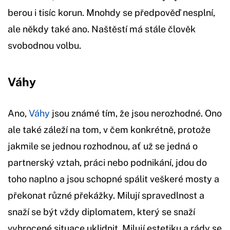
berou i tisíc korun. Mnohdy se předpověď nesplní,
ale někdy také ano. Naštěstí má stále člověk
svobodnou volbu.
Váhy
Ano,
Váhy
jsou známé tím, že jsou nerozhodné. Ono
ale také záleží na tom, v čem konkrétně, protože
jakmile se jednou rozhodnou, ať už se jedná o
partnerský vztah, práci nebo podnikání, jdou do
toho naplno a jsou schopné spálit veškeré mosty a
překonat různé překážky. Milují spravedlnost a
snaží se být vždy diplomatem, který se snaží
vyhrocené situace uklidnit. Milují estetiku a rády se