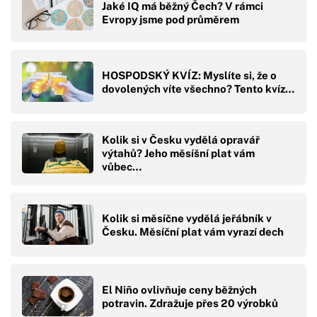
Jaké IQ má běžný Čech? V rámci
Evropy jsme pod průměrem
HOSPODSKÝ KVÍZ: Myslíte si, že o
dovolených víte všechno? Tento kvíz…
Kolik si v Česku vydělá opravář
výtahů? Jeho měsíšní plat vám
vůbec…
Kolik si měsíčne vydělá jeřábník v
Česku. Měsíční plat vám vyrazí dech
El Niño ovlivňuje ceny běžných
potravin. Zdražuje přes 20 výrobků