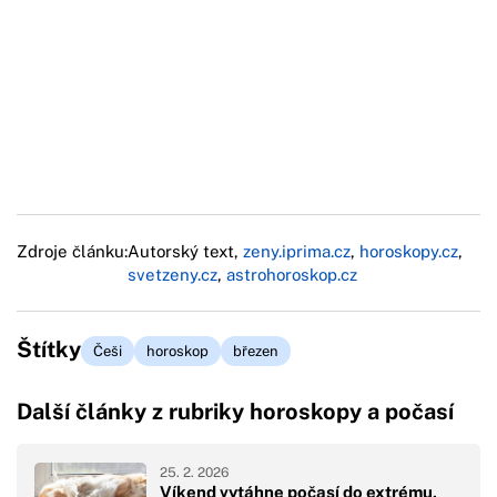
Zdroje článku:
Autorský text,
zeny.iprima.cz
,
horoskopy.cz
,
svetzeny.cz
,
astrohoroskop.cz
Štítky
Češi
horoskop
březen
Další články z rubriky horoskopy a počasí
25. 2. 2026
Víkend vytáhne počasí do extrému,