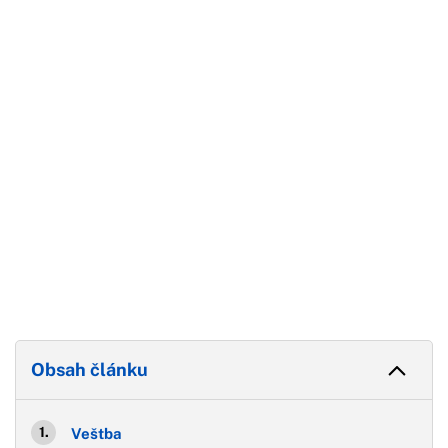
Začátek reklamy
Konec reklamy
Obsah článku
Veštba