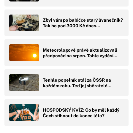
Zbyl vám po babičce starý lívanečník?
Tak ho pod 3000 Kč dnes…
Meteorologové právě aktualizovali
předpověď na srpen. Tohle vyděsí…
Tenhle popelník stál za ČSSR na
každém rohu. Teď jej sběratelé…
HOSPODSKÝ KVÍZ: Co by měl každý
Čech stihnout do konce léta?