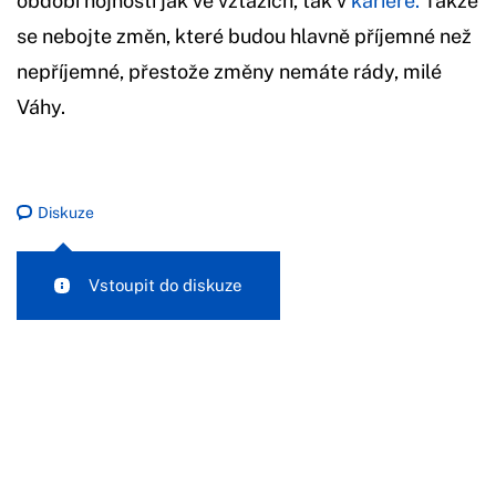
období hojnosti jak ve vztazích, tak v
kariéře.
Takže
se nebojte změn, které budou hlavně příjemné než
nepříjemné, přestože změny nemáte rády, milé
Váhy.
Diskuze
Vstoupit do diskuze