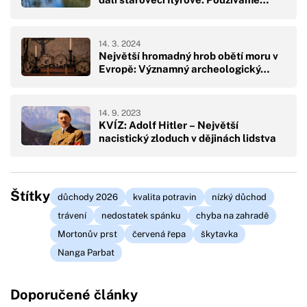
14. 3. 2024
Největší hromadný hrob obětí moru v
Evropě: Významný archeologický…
14. 9. 2023
KVÍZ: Adolf Hitler – Největší
nacistický zloduch v dějinách lidstva
Štítky
důchody 2026
kvalita potravin
nízký důchod
trávení
nedostatek spánku
chyba na zahradě
Mortonův prst
červená řepa
škytavka
Nanga Parbat
Doporučené články