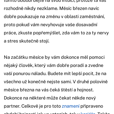
tomto období dejte na svou intuici, protože ta vás
rozhodně nikdy nezklame. Měsíc březen navíc
dobře poukazuje na změnu v oblasti zaměstnání,
proto pokud vám nevyhovuje vaše dosavadní
práce, zkuste popřemýšlet, zda vám to za ty nervy
a stres skutečně stojí.
Na začátku měsíce by vám dokonce měl pomoci
nějaký člověk, který vám dobře poradí a zvedne
vaší ponurou náladu. Budete mít lepší pocit, že na
všechno už konečně nejste sami. V druhé polovině
měsíce března na vás čeká štěstí a hojnost.
Dokonce na některé může čekat někde nový
partner. Celkově je pro toto
znamení
připraveno