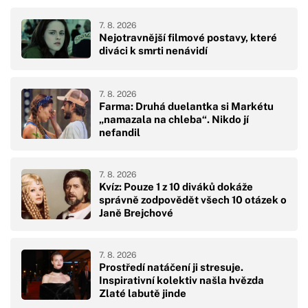
7. 8. 2026
Nejotravnější filmové postavy, které
diváci k smrti nenávidí
7. 8. 2026
Farma: Druhá duelantka si Markétu
„namazala na chleba“. Nikdo jí
nefandil
7. 8. 2026
Kvíz: Pouze 1 z 10 diváků dokáže
správně zodpovědět všech 10 otázek o
Janě Brejchové
7. 8. 2026
Prostředí natáčení ji stresuje.
Inspirativní kolektiv našla hvězda
Zlaté labutě jinde