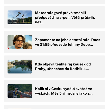
Meteorologové právě změnili
předpověď na srpen: Větší průšvih,
než…
Zapomeňte na jeho ostatní role. Dnes
ve 21:55 předvede Johnny Depp…
Kdo objevil tenhle ráj kousek od
Prahy, už nechce do Karibiku.…
Kolik si v Česku vydělá svářeč ve
výškách. Měsíční mzda je jako z…