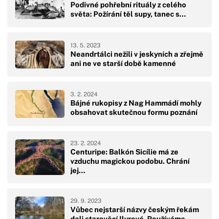
Podivné pohřební rituály z celého
světa: Požírání těl supy, tanec s…
13. 5. 2023
Neandrtálci nežili v jeskyních a zřejmě
ani ne ve starší době kamenné
3. 2. 2024
Bájné rukopisy z Nag Hammádí mohly
obsahovat skutečnou formu poznání
23. 2. 2024
Centuripe: Balkón Sicílie má ze
vzduchu magickou podobu. Chrání
jej…
29. 9. 2023
Vůbec nejstarší názvy českým řekám
dali starověcí Ilyrové. Používáme…