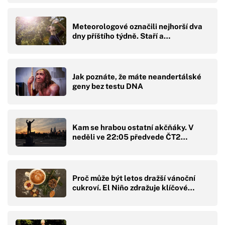
Meteorologové označili nejhorší dva
dny příštího týdně. Staří a…
Jak poznáte, že máte neandertálské
geny bez testu DNA
Kam se hrabou ostatní akčňáky. V
neděli ve 22:05 předvede ČT2…
Proč může být letos dražší vánoční
cukroví. El Niño zdražuje klíčové…