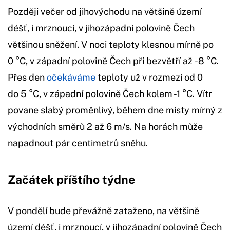
Později večer od jihovýchodu na většině území
déšť, i mrznoucí, v jihozápadní polovině Čech
většinou sněžení. V noci teploty klesnou mírně po
0 °C, v západní polovině Čech při bezvětří až -8 °C.
Přes den
očekáváme
teploty už v rozmezí od 0
do 5 °C, v západní polovině Čech kolem -1 °C. Vítr
povane slabý proměnlivý, během dne místy mírný z
východních směrů 2 až 6 m/s. Na horách může
napadnout pár centimetrů sněhu.
Začátek příštího týdne
V pondělí bude převážně zataženo, na většině
území déšť, i mrznoucí, v jihozápadní polovině Čech