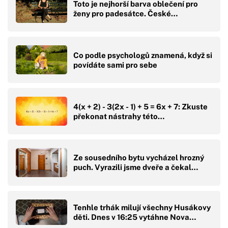
Toto je nejhorší barva oblečení pro
ženy pro padesátce. České…
Co podle psychologů znamená, když si
povídáte sami pro sebe
4(x + 2) - 3(2x - 1) + 5 = 6x + 7: Zkuste
překonat nástrahy této…
Ze sousedního bytu vycházel hrozný
puch. Vyrazili jsme dveře a čekal…
Tenhle trhák milují všechny Husákovy
děti. Dnes v 16:25 vytáhne Nova…