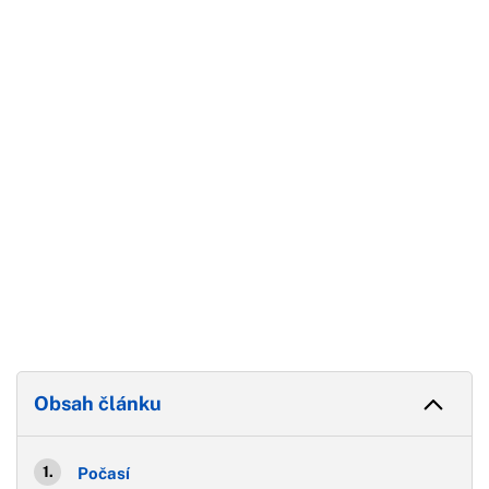
Začátek reklamy
Konec reklamy
Obsah článku
Počasí