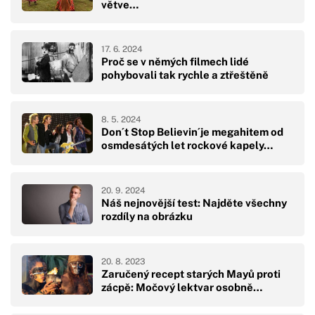
větve…
17. 6. 2024
Proč se v němých filmech lidé
pohybovali tak rychle a ztřeštěně
8. 5. 2024
Don´t Stop Believin´je megahitem od
osmdesátých let rockové kapely…
20. 9. 2024
Náš nejnovější test: Najděte všechny
rozdíly na obrázku
20. 8. 2023
Zaručený recept starých Mayů proti
zácpě: Močový lektvar osobně…