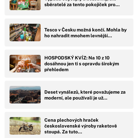
sběratelé za tento pokojíček pro…
Tesco v Česku možná končí. Mohla by
ho nahradit mnohem levnější…
HOSPODSKÝ KVÍZ: Na 10 z 10
dosáhnou jen ti s opravdu širokým
přehledem
Deset vynálezů, které považujeme za
moderní, ale používali je už…
Cena plechových hraček
československé výroby raketově
stoupá. Za tuto…