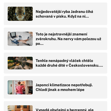
Nejjedovatější ryba Jadranu číhá
schovaná v písku. Když na ni…
Toto je nejotravnější znamení
zvěrokruhu. Na nervy vám polezou už
po…
Tenhle nenápadný vláček chtělo
každé druhé dítě v Československu.…
Japonci klimatizace nepotřebuji.
Chladí jinak a mnohem lépe
Vypadá obyčejný a bezcenný, ale