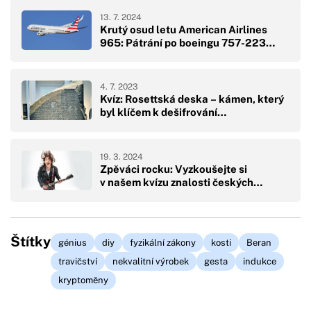
13. 7. 2024
Krutý osud letu American Airlines
965: Pátrání po boeingu 757-223…
4. 7. 2023
Kvíz: Rosettská deska – kámen, který
byl klíčem k dešifrování…
19. 3. 2024
Zpěváci rocku: Vyzkoušejte si
v našem kvízu znalosti českých…
Štítky
génius
diy
fyzikální zákony
kosti
Beran
travičství
nekvalitní výrobek
gesta
indukce
kryptoměny