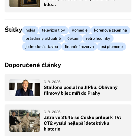
kdo…
Štítky
nokia
televizní tipy
Komedie
kořenová zelenina
prázdniny aktuálně
čekání
retro hodinky
jednoducá stavba
finanční rezerva
psí plemeno
Doporučené články
6. 8. 2026
Stallona poslal na JIPku. Obávaný
filmový bijec míří do Prahy
6. 8. 2026
Zítra ve 21:45 se Česko přilepí k TV:
ČT2 vysílá nejlepší detektivku
historie