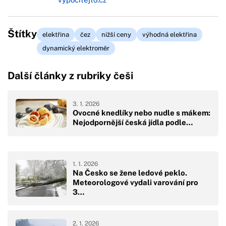
Štítky
elektřina
čez
nižší ceny
výhodná elektřina
dynamický elektroměr
Další články z rubriky češi
3. 1. 2026
Ovocné knedlíky nebo nudle s mákem:
Nejodpornější česká jídla podle…
1. 1. 2026
Na Česko se žene ledové peklo.
Meteorologové vydali varování pro
3…
2. 1. 2026