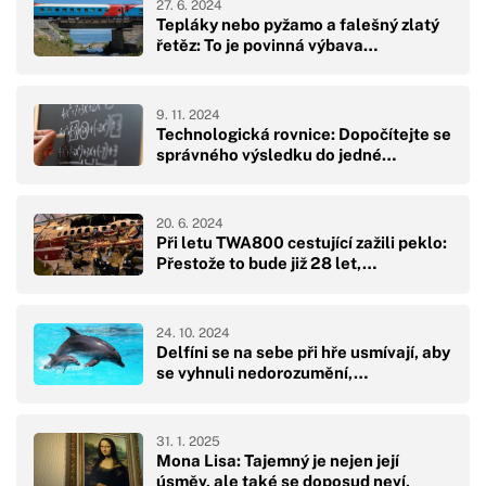
27. 6. 2024
Tepláky nebo pyžamo a falešný zlatý
řetěz: To je povinná výbava…
9. 11. 2024
Technologická rovnice: Dopočítejte se
správného výsledku do jedné…
20. 6. 2024
Při letu TWA800 cestující zažili peklo:
Přestože to bude již 28 let,…
24. 10. 2024
Delfíni se na sebe při hře usmívají, aby
se vyhnuli nedorozumění,…
31. 1. 2025
Mona Lisa: Tajemný je nejen její
úsměv, ale také se doposud neví,