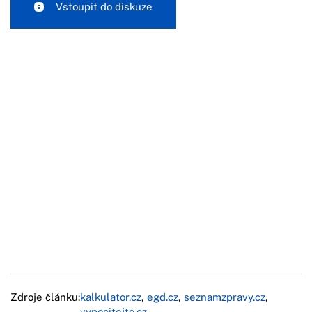
Vstoupit do diskuze
Zdroje článku:
kalkulator.cz
,
egd.cz
,
seznamzpravy.cz
,
vypocitejto.cz