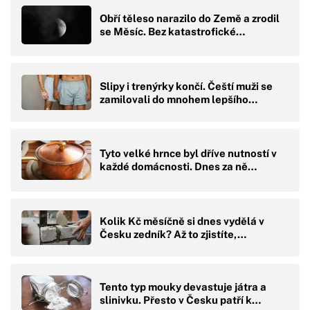
Obří těleso narazilo do Země a zrodil
se Měsíc. Bez katastrofické…
Slipy i trenýrky končí. Čeští muži se
zamilovali do mnohem lepšího…
Tyto velké hrnce byl dříve nutností v
každé domácnosti. Dnes za ně…
Kolik Kč měsíčně si dnes vydělá v
Česku zedník? Až to zjistíte,…
Tento typ mouky devastuje játra a
slinivku. Přesto v Česku patří k…