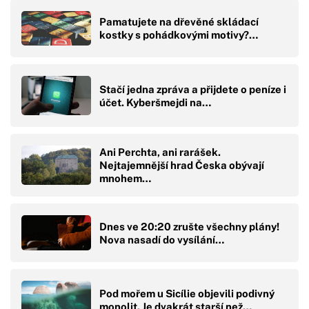
Pamatujete na dřevěné skládací
kostky s pohádkovými motivy?…
Stačí jedna zpráva a přijdete o peníze i
účet. Kyberšmejdi na…
Ani Perchta, ani rarášek.
Nejtajemnější hrad Česka obývají
mnohem…
Dnes ve 20:20 zrušte všechny plány!
Nova nasadí do vysílání…
Pod mořem u Sicílie objevili podivný
monolit. Je dvakrát starší než…