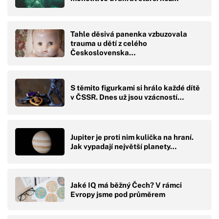
Tahle děsivá panenka vzbuzovala
trauma u dětí z celého
Československa…
S těmito figurkami si hrálo každé dítě
v ČSSR. Dnes už jsou vzácností…
Jupiter je proti nim kulička na hraní.
Jak vypadají největší planety…
Jaké IQ má běžný Čech? V rámci
Evropy jsme pod průměrem