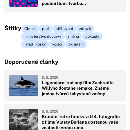
podání tlumí tvorbu…
Štítky
Chmel
pleť
stěhování
zdravě
ministerstvo dopravy
změna
poklady
Hrad Trosky
vojáci
okrádání
Doporučené články
8. 8. 2026
Legendární rodinný film Zachraňte
Willyho dostane remake. Známe
jména tvůrců i chystané změny
8. 8. 2026
Brutální retro fotokvíz: U 4. fotografie
z filmu Vlasty Buriana dostanou vaše
znalosti tvrdou ránu