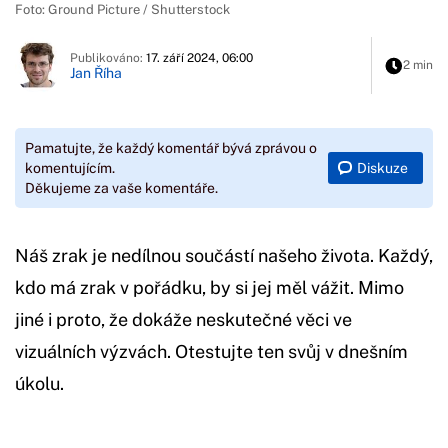
Foto: Ground Picture / Shutterstock
Publikováno:
17. září 2024, 06:00
2 min
Jan Říha
Pamatujte, že každý komentář bývá zprávou o
Diskuze
komentujícím.
Děkujeme za vaše komentáře.
Náš zrak je nedílnou součástí našeho života. Každý,
kdo má zrak v pořádku, by si jej měl vážit. Mimo
jiné i proto, že dokáže neskutečné věci ve
vizuálních výzvách. Otestujte ten svůj v dnešním
úkolu.
Začátek reklamy