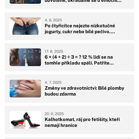
dovolené, okrádáme se o emoční…
4. 6. 2025
Po čtyřicítce nejezte nízkotučné
jogurty, cukr nebo bílé pečivo.…
17. 8. 2025
6 × (4 + 2) ÷ 3 = ? 12 % lidí se na
tomhle příkladu spálí. Patříte…
4. 7. 2025
Změny ve zdravotnictví: Bílé plomby
budou zdarma
20. 6. 2025
Kalhotkomat, ráj pro fetišity, kteří
nemají hranice