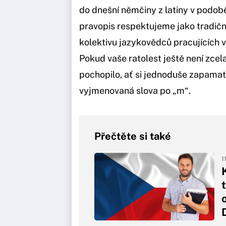
do dnešní němčiny z latiny v podo
pravopis respektujeme jako tradičn
kolektivu jazykovědců pracujících 
Pokud vaše ratolest ještě není zcel
pochopilo, ať si jednoduše zapamatu
vyjmenovaná slova po „m“.
Přečtěte si také
1