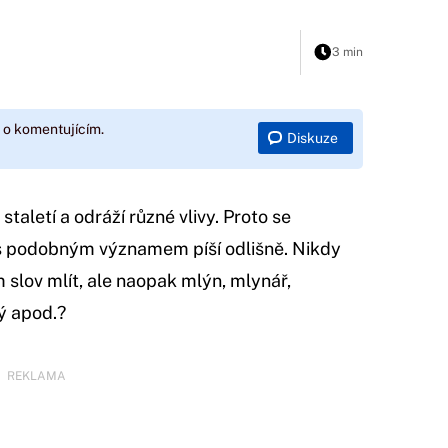
3 min
 o komentujícím.
Diskuze
taletí a odráží různé vlivy. Proto se
 s podobným významem píší odlišně. Nikdy
 slov mlít, ale naopak mlýn, mlynář,
ý apod.?
REKLAMA