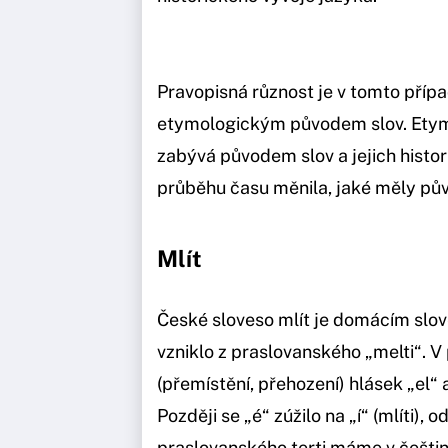
Pravopisná různost je v tomto přípa
etymologickým původem slov. Etymolo
zabývá původem slov a jejich histo
průběhu času měnila, jaké měly pův
Mlít
České sloveso mlít je domácím slo
vzniklo z praslovanského „melti“. 
(přemístění, přehození) hlásek „el“ a
Později se „é“ zúžilo na „í“ (mlíti),
praslovanského terti máme v češtině 