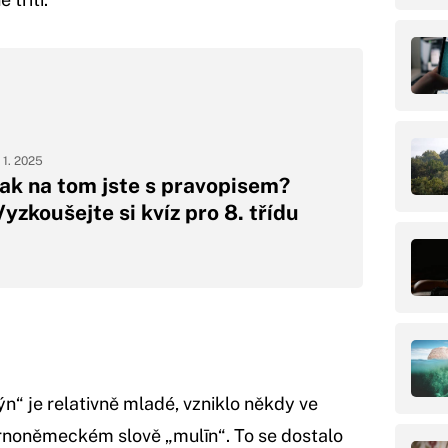
. 1. 2025
Jak na tom jste s pravopisem?
Vyzkoušejte si kvíz pro 8. třídu
“ je relativně mladé, vzniklo někdy ve
rnoněmeckém slově „mulīn“. To se dostalo