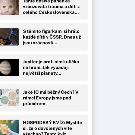
Tahle děsivá panenka
vzbuzovala trauma u dětí z
celého Československa…
S těmito figurkami si hrálo
každé dítě v ČSSR. Dnes už
jsou vzácností…
Jupiter je proti nim kulička
na hraní. Jak vypadají
největší planety…
Jaké IQ má běžný Čech? V
rámci Evropy jsme pod
průměrem
HOSPODSKÝ KVÍZ: Myslíte
si, že o dovolených víte
všechno? Tento kvíz…