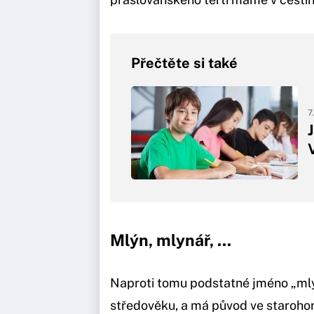
Přečtěte si také
7
Mlýn, mlynář, ...
Naproti tomu podstatné jméno „mlýn
středověku, a má původ ve staroho