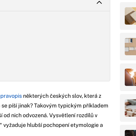
l
pravopis
některých českých slov, která z
sto se píší jinak? Takovým typickým příkladem
ší od nich odvozená. Vysvětlení rozdílů v
n“ vyžaduje hlubší pochopení etymologie a