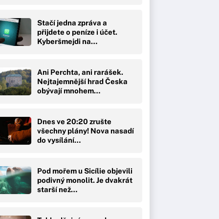
Stačí jedna zpráva a
přijdete o peníze i účet.
Kyberšmejdi na…
Ani Perchta, ani rarášek.
Nejtajemnější hrad Česka
obývají mnohem…
Dnes ve 20:20 zrušte
všechny plány! Nova nasadí
do vysílání…
Pod mořem u Sicílie objevili
podivný monolit. Je dvakrát
starší než…