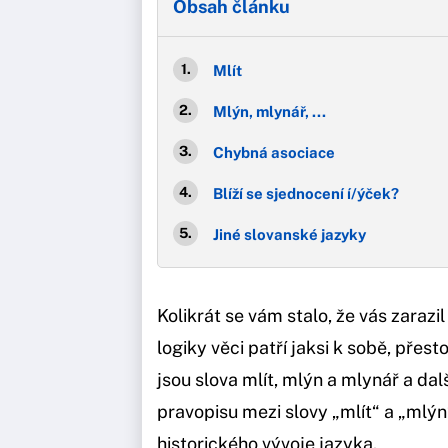
Obsah článku
Mlít
Mlýn, mlynář, ...
Chybná asociace
Blíží se sjednocení í/ýček?
Jiné slovanské jazyky
Kolikrát se vám stalo, že vás zarazi
logiky věci patří jaksi k sobě, pře
jsou slova mlít, mlýn a mlynář a dal
pravopisu mezi slovy „mlít“ a „mlý
historického vývoje jazyka.