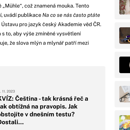
bě „Mühle“, což znamená mouka. Tento
í, uvádí publikace
Na co se nás často ptáte
v Ústavu pro jazyk český Akademie věd ČR.
a s to, aby výše zmíněné vysvětlení
je, že slova mlýn a mlynář patří mezi
1. 11. 2023
KVÍZ: Čeština - tak krásná řeč a
tak obtížná na pravopis. Jak
obstojíte v dnešním testu?
Dostali…