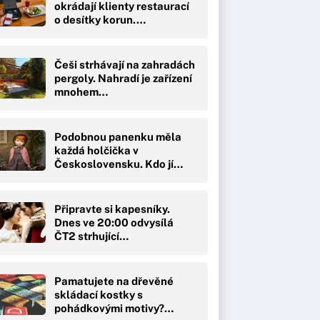
okrádají klienty restaurací
o desítky korun.…
Češi strhávají na zahradách
pergoly. Nahradí je zařízení
mnohem…
Podobnou panenku měla
každá holčička v
Československu. Kdo jí…
Připravte si kapesníky.
Dnes ve 20:00 odvysílá
ČT2 strhující…
Pamatujete na dřevěné
skládací kostky s
pohádkovými motivy?…