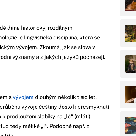
dě dána historicky, rozdílným
gie je lingvistická disciplína, která se
rickým vývojem. Zkoumá, jak se slova v
odní významy a z jakých jazyků pocházejí.
vem s
vývojem
dlouhým několik tisíc let,
V průběhu vývoje češtiny došlo k přesmyknutí
 k prodloužení slabiky na „lé“ (mléti).
 odtud tedy měkké „i“. Podobně např. z
tříti.