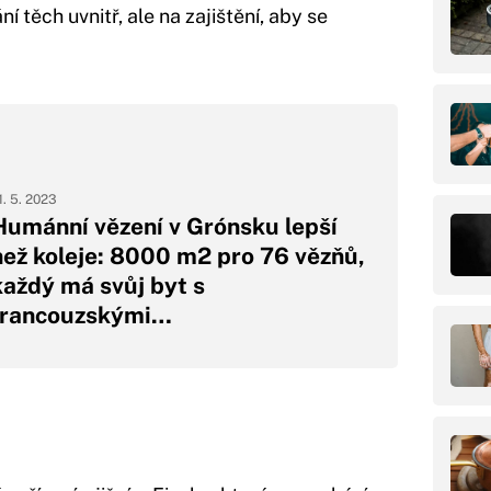
 těch uvnitř, ale na zajištění, aby se
1. 5. 2023
Humánní vězení v Grónsku lepší
než koleje: 8000 m2 pro 76 vězňů,
každý má svůj byt s
francouzskými…