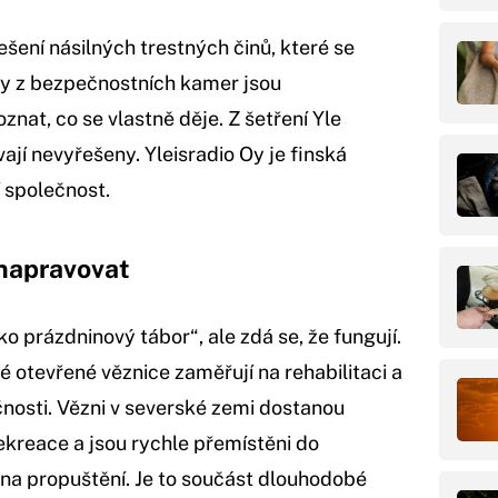
šení násilných trestných činů, které se
ry z bezpečnostních kamer jsou
nat, co se vlastně děje. Z šetření Yle
ají nevyřešeny. Yleisradio Oy je finská
í společnost.
 napravovat
o prázdninový tábor“, ale zdá se, že fungují.
é otevřené věznice zaměřují na rehabilitaci a
čnosti. Vězni v severské zemi dostanou
rekreace a jsou rychle přemístěni do
i na propuštění. Je to součást dlouhodobé