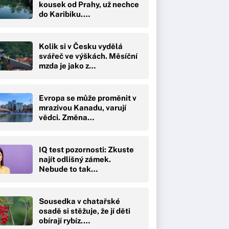
kousek od Prahy, už nechce
do Karibiku.…
Kolik si v Česku vydělá
svářeč ve výškách. Měsíční
mzda je jako z…
Evropa se může proměnit v
mrazivou Kanadu, varují
vědci. Změna…
IQ test pozornosti: Zkuste
najít odlišný zámek.
Nebude to tak…
Sousedka v chatařské
osadě si stěžuje, že jí děti
obírají rybíz.…