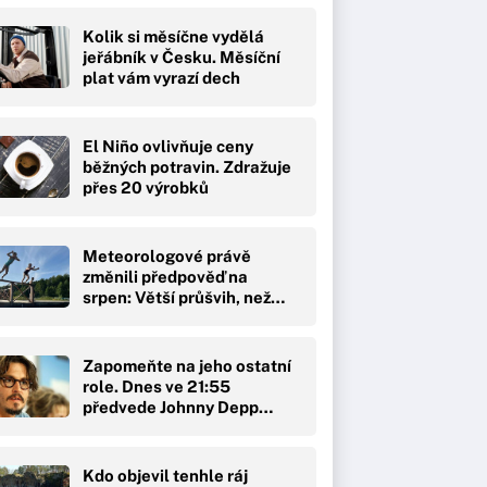
Kolik si měsíčne vydělá
jeřábník v Česku. Měsíční
plat vám vyrazí dech
El Niño ovlivňuje ceny
běžných potravin. Zdražuje
přes 20 výrobků
Meteorologové právě
změnili předpověď na
srpen: Větší průšvih, než…
Zapomeňte na jeho ostatní
role. Dnes ve 21:55
předvede Johnny Depp…
Kdo objevil tenhle ráj