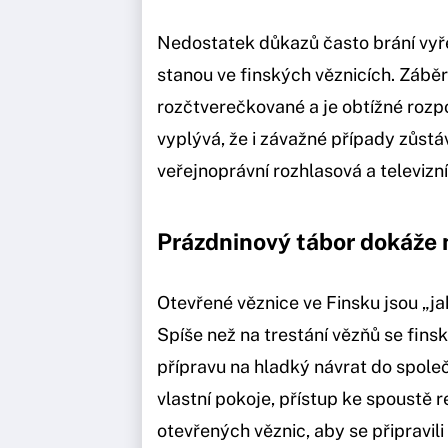
Nedostatek důkazů často brání vyře
stanou ve finských věznicích. Zábě
rozčtverečkované a je obtížné rozpoz
vyplývá, že i závažné případy zůstáv
veřejnoprávní rozhlasová a televizn
Prázdninový tábor dokáže
Otevřené věznice ve Finsku jsou „jak
Spíše než na trestání vězňů se finsk
přípravu na hladký návrat do spole
vlastní pokoje, přístup ke spoustě 
otevřených věznic, aby se připravil