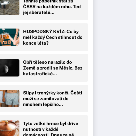
Tenhle popelník stál za
ČSSR na každém rohu. Teď
jej sběratelé…
HOSPODSKÝ KVÍZ: Co by
měl každý Čech stihnout do
konce léta?
Obří těleso narazilo do
Země a zrodil se Měsíc. Bez
katastrofické…
Slipy i trenýrky končí. Čeští
muži se zamilovali do
mnohem lepšího…
Tyto velké hrnce byl dříve
nutností v každé
domácnosti. Dnes za ně…