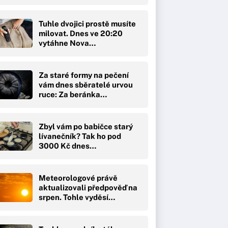
Tuhle dvojici prostě musíte
milovat. Dnes ve 20:20
vytáhne Nova…
Za staré formy na pečení
vám dnes sběratelé urvou
ruce: Za beránka…
Zbyl vám po babičce starý
lívanečník? Tak ho pod
3000 Kč dnes…
Meteorologové právě
aktualizovali předpověď na
srpen. Tohle vyděsí…