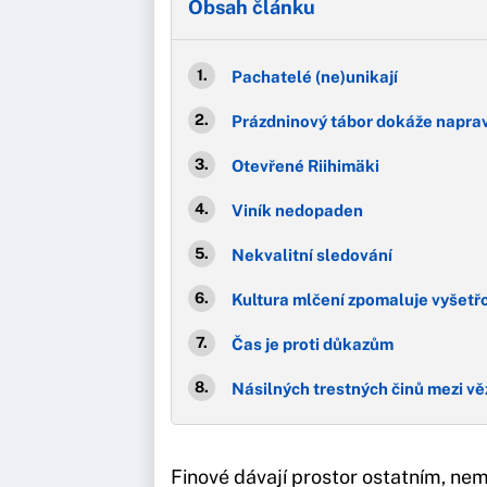
Obsah článku
Pachatelé (ne)unikají
Prázdninový tábor dokáže napra
Otevřené Riihimäki
Viník nedopaden
Nekvalitní sledování
Kultura mlčení zpomaluje vyšetř
Čas je proti důkazům
Násilných trestných činů mezi vě
Finové dávají prostor ostatním, nema