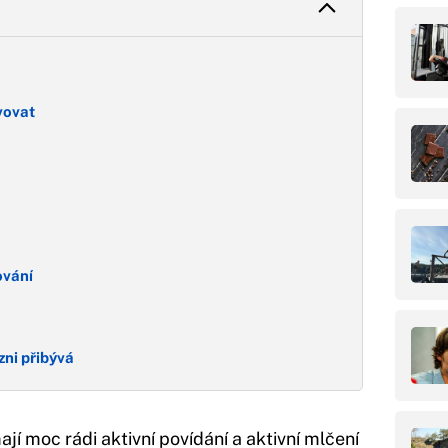
vovat
ování
zni přibývá
jí moc rádi aktivní povídání a aktivní mlčení