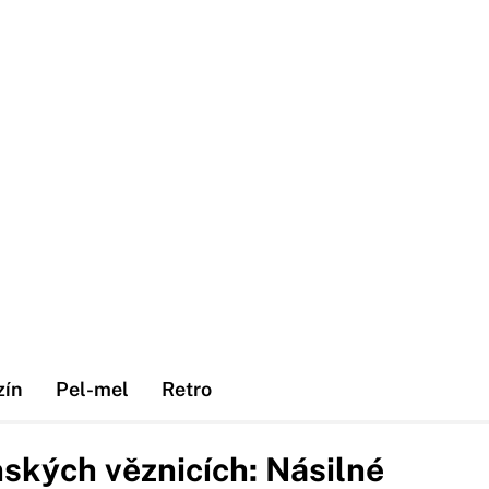
zín
Pel-mel
Retro
nských věznicích: Násilné