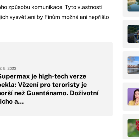
ého způsobu komunikace. Tyto vlastnosti
ejich vysvětlení by Finům možná ani nepřišlo
7. 5. 2023
Supermax je high-tech verze
pekla: Vězení pro teroristy je
horší než Guantánamo. Doživotní
ticho a…