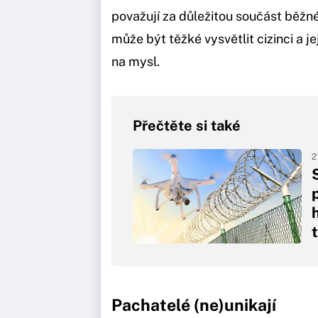
považují za důležitou součást běžn
může být těžké vysvětlit cizinci a j
na mysl.
Přečtěte si také
2
Pachatelé (ne)unikají