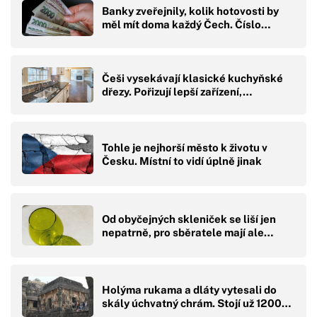
Banky zveřejnily, kolik hotovosti by
měl mít doma každý Čech. Číslo…
Češi vysekávají klasické kuchyňské
dřezy. Pořizují lepší zařízení,…
Tohle je nejhorší město k životu v
Česku. Místní to vidí úplně jinak
Od obyčejných skleniček se liší jen
nepatrně, pro sběratele mají ale…
Holýma rukama a dláty vytesali do
skály úchvatný chrám. Stojí už 1200…