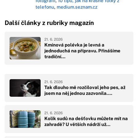
fotografii
,
10 tipů, jak na krásné fotky z
telefonu
,
medium.seznam.cz
Další články z rubriky magazín
21. 6. 2026
Kmínová polévka je levná a
jednoduchá na přípravu. Přinášíme
tradiční…
21. 6. 2026
Tak dlouho mě rozčiloval jeho pes, až
jsem na něj jednou zazvonila.…
21. 6. 2026
Kolik sudů na dešťovku můžete mít na
zahradě? U větších nádrží už…