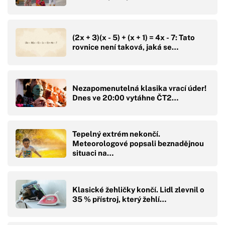
(2x + 3)(x - 5) + (x + 1) = 4x - 7: Tato
rovnice není taková, jaká se…
Nezapomenutelná klasika vrací úder!
Dnes ve 20:00 vytáhne ČT2…
Tepelný extrém nekončí.
Meteorologové popsali beznadějnou
situaci na…
Klasické žehličky končí. Lidl zlevnil o
35 % přístroj, který žehlí…