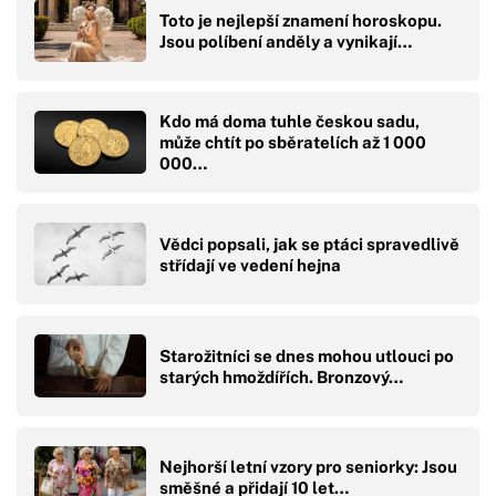
Toto je nejlepší znamení horoskopu.
Jsou políbení anděly a vynikají…
Kdo má doma tuhle českou sadu,
může chtít po sběratelích až 1 000
000…
Vědci popsali, jak se ptáci spravedlivě
střídají ve vedení hejna
Starožitníci se dnes mohou utlouci po
starých hmoždířích. Bronzový…
Nejhorší letní vzory pro seniorky: Jsou
směšné a přidají 10 let…