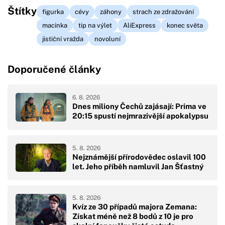
Štítky
figurka
cévy
záhony
strach ze zdražování
macinka
tip na výlet
AliExpress
konec světa
jističní vražda
novoluní
Doporučené články
6. 8. 2026
Dnes miliony Čechů zajásají: Prima ve
20:15 spustí nejmrazivější apokalypsu
5. 8. 2026
Nejznámější přírodovědec oslavil 100
let. Jeho příběh namluvil Jan Šťastný
5. 8. 2026
Kvíz ze 30 případů majora Zemana:
Získat méně než 8 bodů z 10 je pro