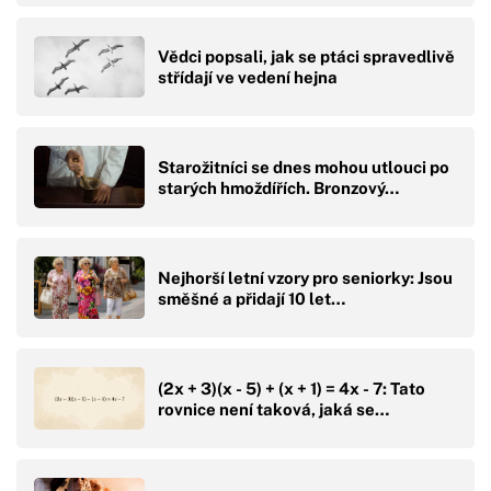
Vědci popsali, jak se ptáci spravedlivě
střídají ve vedení hejna
Starožitníci se dnes mohou utlouci po
starých hmoždířích. Bronzový…
Nejhorší letní vzory pro seniorky: Jsou
směšné a přidají 10 let…
(2x + 3)(x - 5) + (x + 1) = 4x - 7: Tato
rovnice není taková, jaká se…