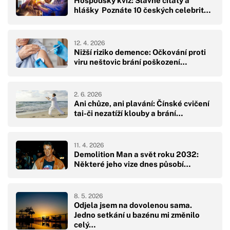
Hospodský kvíz: Slavné citáty a
hlášky Poznáte 10 českých celebrit…
12. 4. 2026
Nižší riziko demence: Očkování proti
viru neštovic brání poškození…
2. 6. 2026
Ani chůze, ani plavání: Čínské cvičení
tai-či nezatíží klouby a brání…
11. 4. 2026
Demolition Man a svět roku 2032:
Některé jeho vize dnes působí…
8. 5. 2026
Odjela jsem na dovolenou sama.
Jedno setkání u bazénu mi změnilo
celý…