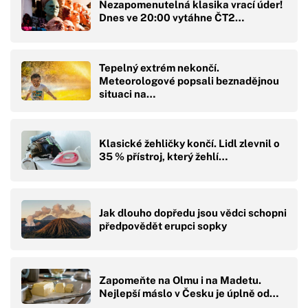
Nezapomenutelná klasika vrací úder!
Dnes ve 20:00 vytáhne ČT2…
Tepelný extrém nekončí.
Meteorologové popsali beznadějnou
situaci na…
Klasické žehličky končí. Lidl zlevnil o
35 % přístroj, který žehlí…
Jak dlouho dopředu jsou vědci schopni
předpovědět erupci sopky
Zapomeňte na Olmu i na Madetu.
Nejlepší máslo v Česku je úplně od…