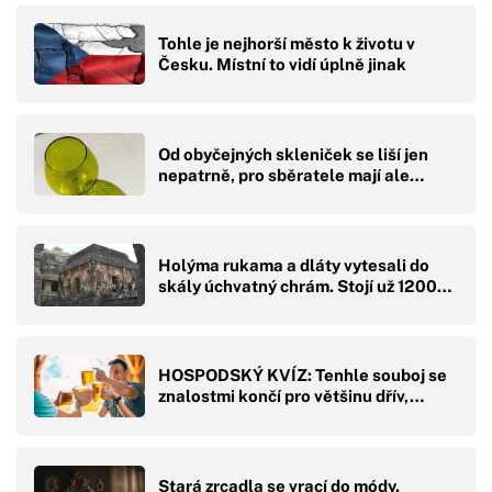
Tohle je nejhorší město k životu v
Česku. Místní to vidí úplně jinak
Od obyčejných skleniček se liší jen
nepatrně, pro sběratele mají ale…
Holýma rukama a dláty vytesali do
skály úchvatný chrám. Stojí už 1200…
HOSPODSKÝ KVÍZ: Tenhle souboj se
znalostmi končí pro většinu dřív,…
Stará zrcadla se vrací do módy.