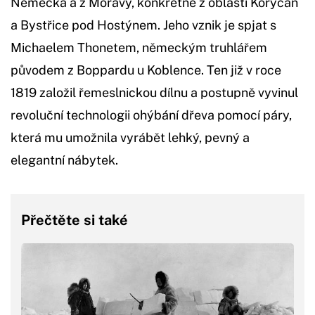
Německa a z Moravy, konkrétně z oblasti Koryčan
a Bystřice pod Hostýnem. Jeho vznik je spjat s
Michaelem Thonetem, německým truhlářem
původem z Boppardu u Koblence. Ten již v roce
1819 založil řemeslnickou dílnu a postupně vyvinul
revoluční technologii ohýbání dřeva pomocí páry,
která mu umožnila vyrábět lehký, pevný a
elegantní nábytek.
Přečtěte si také