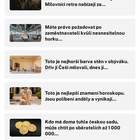
Milovníci retra nabízejí za…
Máte právo požadovat po
zaměstnavateli kvůli nesnesitelnou
horku…
Toto je nejhorší barva stěn v obýváku.
Dřív ji Češi milovali, dnes ji…
Toto je nejlepší znamení horoskopu.
Jsou políbení anděly a vynikají…
Kdo má doma tuhle českou sadu,
může chtít po sběratelích až 1 000
000…