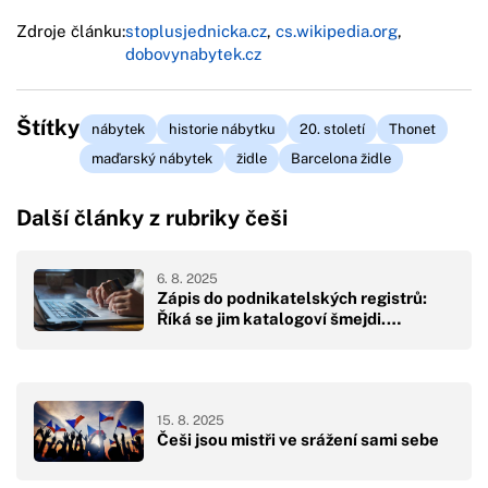
Zdroje článku:
stoplusjednicka.cz
,
cs.wikipedia.org
,
dobovynabytek.cz
Štítky
nábytek
historie nábytku
20. století
Thonet
maďarský nábytek
židle
Barcelona židle
Další články z rubriky češi
6. 8. 2025
Zápis do podnikatelských registrů:
Říká se jim katalogoví šmejdi.…
15. 8. 2025
Češi jsou mistři ve srážení sami sebe