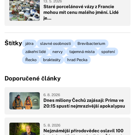
13. 5. 2026
Staré porcelánové vázy z Francie
mohou mít cenu malého jmění. Lidé
je…
Štítky
játra
slavné osobnosti
Brevibacterium
zákeřní lidé
nervy
tajemná místa
spoření
Řecko
brakteáty
hrad Pecka
Doporučené články
6. 8. 2026
Dnes miliony Čechů zajásají: Prima ve
20:15 spustí nejmrazivější apokalypsu
5. 8. 2026
Nejznámější přírodovědec oslavil 100