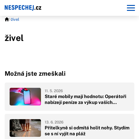
živel
živel
Možná jste zmeškali
11. 5. 2026
Staré mobily mají hodnotu: Operátoři
nabízejí peníze za výkup vašich…
13. 6. 2026
Přítelkyně si odmítá holit nohy. Stydím
se s ní vyjít na pláž