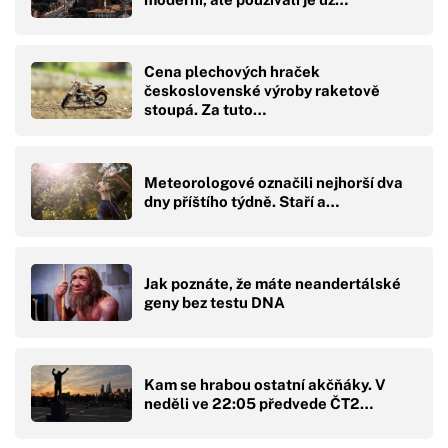
Cena plechových hraček
československé výroby raketově
stoupá. Za tuto…
Meteorologové označili nejhorší dva
dny příštího týdně. Staří a…
Jak poznáte, že máte neandertálské
geny bez testu DNA
Kam se hrabou ostatní akčňáky. V
neděli ve 22:05 předvede ČT2…