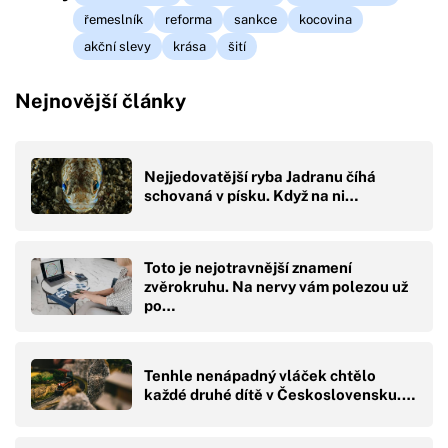
řemeslník
reforma
sankce
kocovina
akční slevy
krása
šití
Nejnovější články
Nejjedovatější ryba Jadranu číhá
schovaná v písku. Když na ni…
Toto je nejotravnější znamení
zvěrokruhu. Na nervy vám polezou už
po…
Tenhle nenápadný vláček chtělo
každé druhé dítě v Československu.…