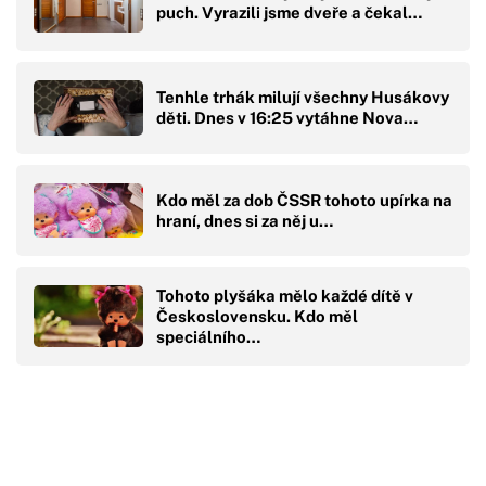
puch. Vyrazili jsme dveře a čekal…
Tenhle trhák milují všechny Husákovy
děti. Dnes v 16:25 vytáhne Nova…
Kdo měl za dob ČSSR tohoto upírka na
hraní, dnes si za něj u…
Tohoto plyšáka mělo každé dítě v
Československu. Kdo měl
speciálního…