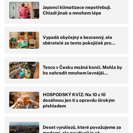
Japonci klimatizace nepotřebuji.
Chladí jinak a mnohem lépe
Vypadá obyčejný a bezcenný, ale
sběratelé za tento pokojíček pro…
Tesco v Česku možná končí. Mohla by
ho nahradit mnohem levnější…
HOSPODSKÝ KVÍZ: Na 10 z 10
dosáhnou jen ti s opravdu širokým
přehledem
Deset vynálezů, které považujeme za
moderní, ale používali je už…