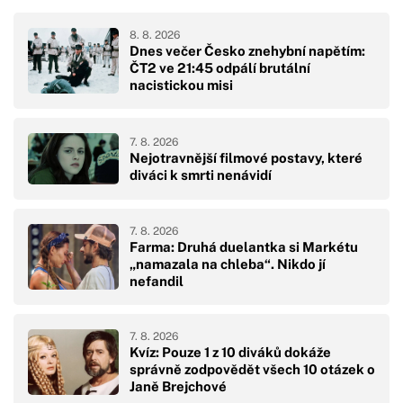
8. 8. 2026
Dnes večer Česko znehybní napětím:
ČT2 ve 21:45 odpálí brutální
nacistickou misi
7. 8. 2026
Nejotravnější filmové postavy, které
diváci k smrti nenávidí
7. 8. 2026
Farma: Druhá duelantka si Markétu
„namazala na chleba“. Nikdo jí
nefandil
7. 8. 2026
Kvíz: Pouze 1 z 10 diváků dokáže
správně zodpovědět všech 10 otázek o
Janě Brejchové