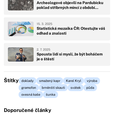
Archeologové objevili na Pardubicku
poklad stříbrných mincí z období…
15. 3. 2025
Statistická mozaika ČR: Otestujte váš
odhad a znalosti
2. 7. 2025
Spousta lidí si myslí, že být boháčem
je o štěstí
Štítky
doklady
smažený kapr
Karel Kryl
výroba
gramofon
brněnští skauti
svátek
půda
ovesná kaše
šunka
Doporučené články