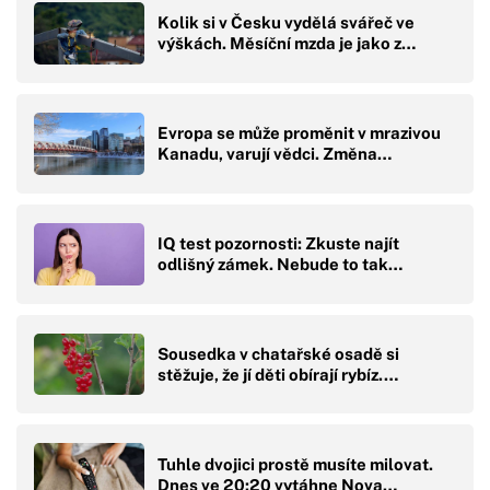
Kolik si v Česku vydělá svářeč ve
výškách. Měsíční mzda je jako z…
Evropa se může proměnit v mrazivou
Kanadu, varují vědci. Změna…
IQ test pozornosti: Zkuste najít
odlišný zámek. Nebude to tak…
Sousedka v chatařské osadě si
stěžuje, že jí děti obírají rybíz.…
Tuhle dvojici prostě musíte milovat.
Dnes ve 20:20 vytáhne Nova…