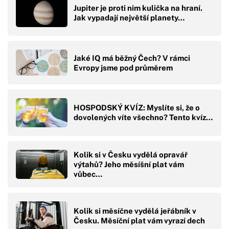
Jupiter je proti nim kulička na hraní.
Jak vypadají největší planety…
Jaké IQ má běžný Čech? V rámci
Evropy jsme pod průměrem
HOSPODSKÝ KVÍZ: Myslíte si, že o
dovolených víte všechno? Tento kvíz…
Kolik si v Česku vydělá opravář
výtahů? Jeho měsíšní plat vám
vůbec…
Kolik si měsíčne vydělá jeřábník v
Česku. Měsíční plat vám vyrazí dech