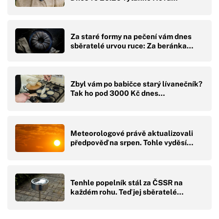
Za staré formy na pečení vám dnes
sběratelé urvou ruce: Za beránka…
Zbyl vám po babičce starý lívanečník?
Tak ho pod 3000 Kč dnes…
Meteorologové právě aktualizovali
předpověď na srpen. Tohle vyděsí…
Tenhle popelník stál za ČSSR na
každém rohu. Teď jej sběratelé…