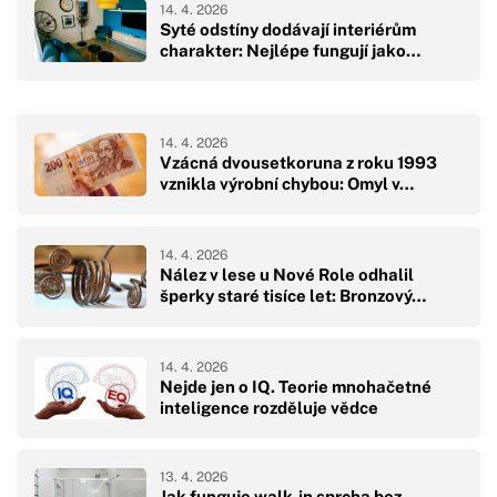
14. 4. 2026
Syté odstíny dodávají interiérům
charakter: Nejlépe fungují jako…
14. 4. 2026
Vzácná dvousetkoruna z roku 1993
vznikla výrobní chybou: Omyl v…
14. 4. 2026
Nález v lese u Nové Role odhalil
šperky staré tisíce let: Bronzový…
14. 4. 2026
Nejde jen o IQ. Teorie mnohačetné
inteligence rozděluje vědce
13. 4. 2026
Jak funguje walk-in sprcha bez