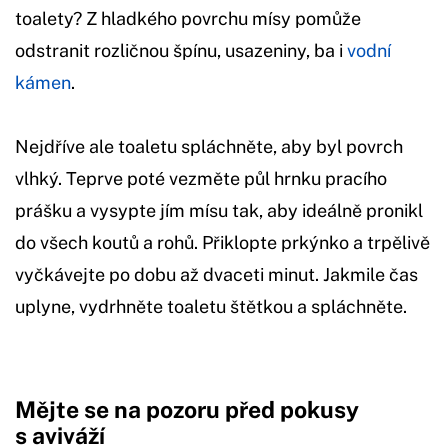
toalety? Z hladkého povrchu mísy pomůže
odstranit rozličnou špínu, usazeniny, ba i
vodní
kámen
.
Nejdříve ale toaletu spláchněte, aby byl povrch
vlhký. Teprve poté vezměte půl hrnku pracího
prášku a vysypte jím mísu tak, aby ideálně pronikl
do všech koutů a rohů. Přiklopte prkýnko a trpělivě
vyčkávejte po dobu až dvaceti minut. Jakmile čas
uplyne, vydrhněte toaletu štětkou a spláchněte.
Mějte se na pozoru před pokusy
s aviváží