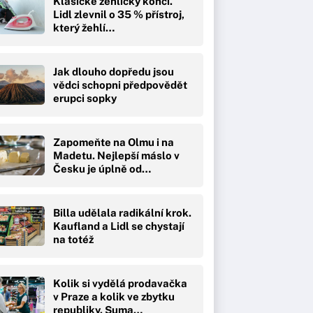
Klasické žehličky končí.
Lidl zlevnil o 35 % přístroj,
který žehlí…
Jak dlouho dopředu jsou
vědci schopni předpovědět
erupci sopky
Zapomeňte na Olmu i na
Madetu. Nejlepší máslo v
Česku je úplně od…
Billa udělala radikální krok.
Kaufland a Lidl se chystají
na totéž
Kolik si vydělá prodavačka
v Praze a kolik ve zbytku
republiky. Suma…