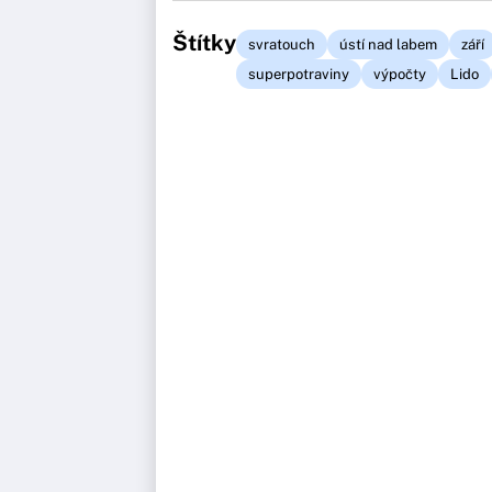
Štítky
svratouch
ústí nad labem
září
superpotraviny
výpočty
Lido