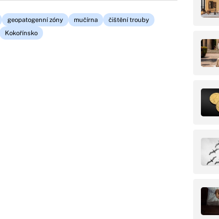
geopatogenní zóny
mučírna
čištění trouby
Kokořínsko