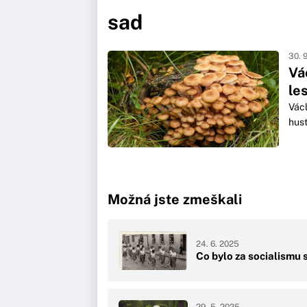
sad
30. 
Vá
le
Václ
hust
Možná jste zmeškali
24. 6. 2025
Co bylo za socialismu 
29. 5. 2025