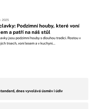
9. 2025
clavky: Podzimní houby, které voní
sem a patří na náš stůl
avky jsou podzimní houby s dlouhou tradicí. Rostou v
ých trsech, voní lesem a v kuchyni...
standard, dnes vyvolává úsměv i údiv