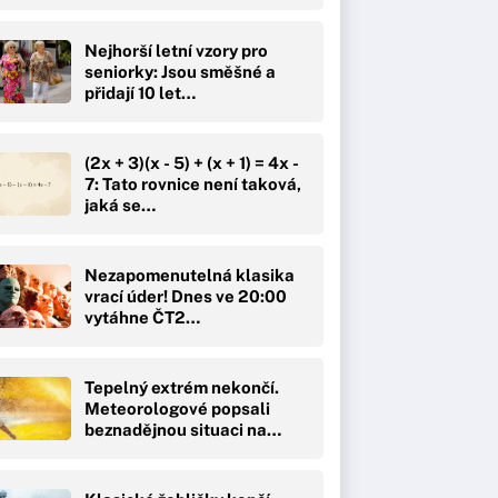
Nejhorší letní vzory pro
seniorky: Jsou směšné a
přidají 10 let…
(2x + 3)(x - 5) + (x + 1) = 4x -
7: Tato rovnice není taková,
jaká se…
Nezapomenutelná klasika
vrací úder! Dnes ve 20:00
vytáhne ČT2…
Tepelný extrém nekončí.
Meteorologové popsali
beznadějnou situaci na…