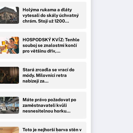
Holýma rukama a dláty
vytesali do skály úchvatný
chrám. Stojí už 1200…
HOSPODSKÝ KVÍZ: Tenhle
souboj se znalostmi končí
pro většinu dřív,…
Stará zrcadla se vrací do
módy. Milovníci retra
nabízejí za…
Máte právo požadovat po
zaměstnavateli kvůli
nesnesitelnou horku…
Toto je nejhorší barva stěn v