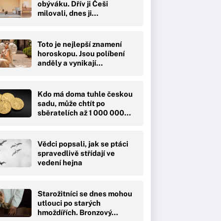
obýváku. Dřív ji Češi
milovali, dnes ji…
Toto je nejlepší znamení
horoskopu. Jsou políbení
anděly a vynikají…
Kdo má doma tuhle českou
sadu, může chtít po
sběratelích až 1 000 000…
Vědci popsali, jak se ptáci
spravedlivě střídají ve
vedení hejna
Starožitníci se dnes mohou
utlouci po starých
hmoždířích. Bronzový…