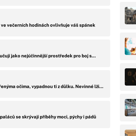
 ve večerních hodinách ovlivňuje váš spánek
učují jako nejúčinnější prostředek pro boj s…
řenýma očima, vypadnou ti z důlku. Nevinné lži…
paláců se skrývají příběhy moci, pýchy i pádů