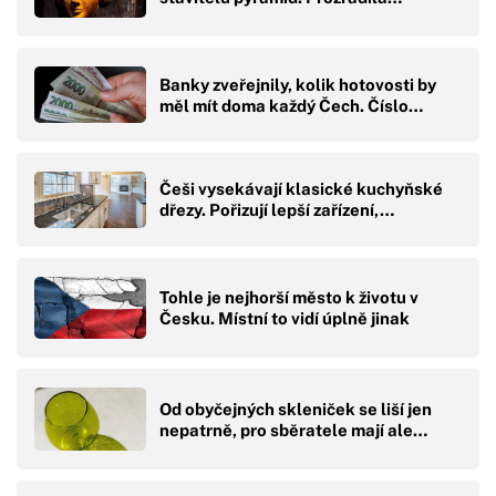
Banky zveřejnily, kolik hotovosti by
měl mít doma každý Čech. Číslo…
Češi vysekávají klasické kuchyňské
dřezy. Pořizují lepší zařízení,…
Tohle je nejhorší město k životu v
Česku. Místní to vidí úplně jinak
Od obyčejných skleniček se liší jen
nepatrně, pro sběratele mají ale…