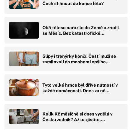
Čech stihnout do konce léta?
Obří těleso narazilo do Země a zrodil
se Měsíc. Bez katastrofické…
Slipy i trenýrky končí. Čeští muži se
zamilovali do mnohem lepšího…
Tyto velké hrnce byl dříve nutností v
každé domácnosti. Dnes za ně…
Kolik Kč měsíčně si dnes vydělá v
Česku zedník? Až to zjistíte,…