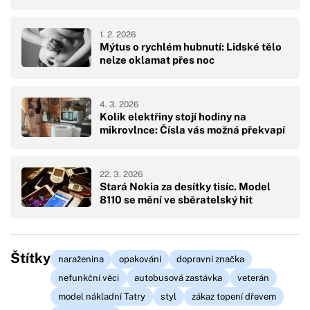
1. 2. 2026
Mýtus o rychlém hubnutí: Lidské tělo
nelze oklamat přes noc
4. 3. 2026
Kolik elektřiny stojí hodiny na
mikrovlnce: Čísla vás možná překvapí
22. 3. 2026
Stará Nokia za desítky tisíc. Model
8110 se mění ve sběratelský hit
Štítky
naraženina
opakování
dopravní značka
nefunkční věci
autobusová zastávka
veterán
model nákladní Tatry
styl
zákaz topení dřevem