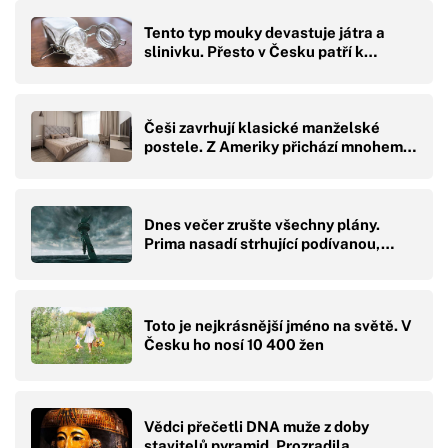
Tento typ mouky devastuje játra a
slinivku. Přesto v Česku patří k…
Češi zavrhují klasické manželské
postele. Z Ameriky přichází mnohem…
Dnes večer zrušte všechny plány.
Prima nasadí strhující podívanou,…
Toto je nejkrásnější jméno na světě. V
Česku ho nosí 10 400 žen
Vědci přečetli DNA muže z doby
stavitelů pyramid. Prozradila…