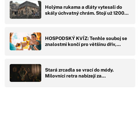
Holýma rukama a dláty vytesali do
skály úchvatný chrám. Stojí už 1200…
HOSPODSKÝ KVÍZ: Tenhle souboj se
znalostmi končí pro většinu dřív,…
Stará zrcadla se vrací do módy.
Milovníci retra nabízejí za…