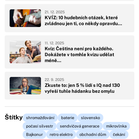
21. 12. 2025
KVÍZ: 10 hudebních otázek, které
zvládnou jen ti, co někdy opravdu…
11. 12. 2025
Kvíz: Čeština není pro každého.
Dokážete v tomhle kvízu udělat
méně…
22. 9. 2025
Zkuste to: jen 5 % lidí s IQ nad 130
vyřeší tuhle hádanku bez omylu
Štítky
shromažďování
baterie
slovensko
počasí silvestr
sendvičová generace
mikrovlnka
Bajkonur
retro elektro
obchodní dům
čekání