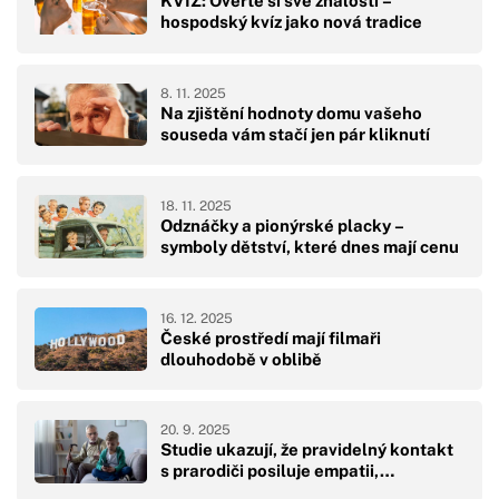
KVÍZ: Ověřte si své znalosti –
hospodský kvíz jako nová tradice
8. 11. 2025
Na zjištění hodnoty domu vašeho
souseda vám stačí jen pár kliknutí
18. 11. 2025
Odznáčky a pionýrské placky –
symboly dětství, které dnes mají cenu
16. 12. 2025
České prostředí mají filmaři
dlouhodobě v oblibě
20. 9. 2025
Studie ukazují, že pravidelný kontakt
s prarodiči posiluje empatii,…