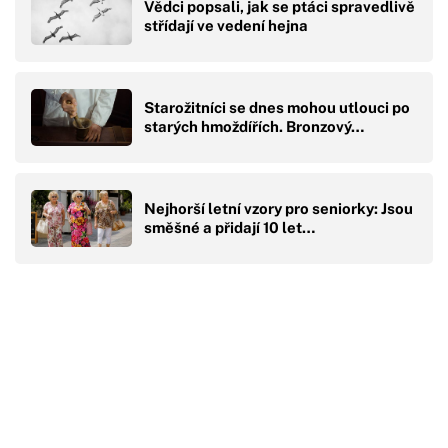
Vědci popsali, jak se ptáci spravedlivě
střídají ve vedení hejna
Starožitníci se dnes mohou utlouci po
starých hmoždířích. Bronzový…
Nejhorší letní vzory pro seniorky: Jsou
směšné a přidají 10 let…