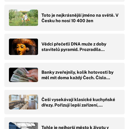
Toto je nejkrásnější jméno na světě. V
Česku ho nosí 10 400 žen
Vědci přečetli DNA muže z doby
stavitelů pyramid. Prozradila…
Banky zveřejnily, kolik hotovosti by
měl mít doma každý Čech. Číslo…
Češi vysekávají klasické kuchyňské
dřezy. Pořizují lepší zařízení,…
Tohle je nejhorší město k životu v