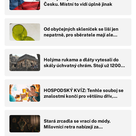
Česku. Místní to vidí úplně jinak
Od obyčejných skleniček se liší jen
nepatrně, pro sběratele mají ale…
Holýma rukama a dláty vytesali do
skály úchvatný chrám. Stojí už 1200…
HOSPODSKÝ KVÍZ: Tenhle souboj se
znalostmi končí pro většinu dřív,…
Stará zrcadla se vrací do módy.
Milovníci retra nabízejí za…