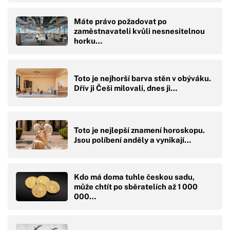
Máte právo požadovat po
zaměstnavateli kvůli nesnesitelnou
horku…
Toto je nejhorší barva stěn v obýváku.
Dřív ji Češi milovali, dnes ji…
Toto je nejlepší znamení horoskopu.
Jsou políbení anděly a vynikají…
Kdo má doma tuhle českou sadu,
může chtít po sběratelích až 1 000
000…