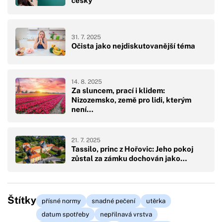
česky
31. 7. 2025
Očista jako nejdiskutovanější téma
14. 8. 2025
Za sluncem, prací i klidem:
Nizozemsko, země pro lidi, kterým
není…
21. 7. 2025
Tassilo, princ z Hořovic: Jeho pokoj
zůstal za zámku dochován jako…
Štítky
přísné normy
snadné pečení
utěrka
datum spotřeby
nepřilnavá vrstva