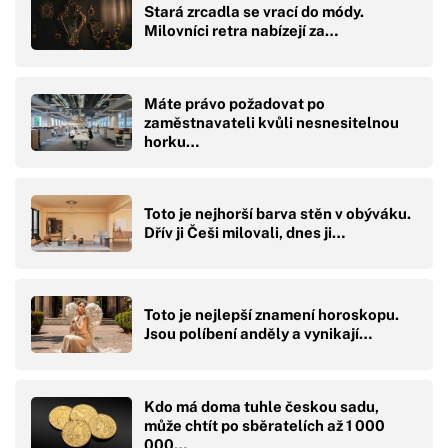
Stará zrcadla se vrací do módy.
Milovníci retra nabízejí za…
Máte právo požadovat po
zaměstnavateli kvůli nesnesitelnou
horku…
Toto je nejhorší barva stěn v obýváku.
Dřív ji Češi milovali, dnes ji…
Toto je nejlepší znamení horoskopu.
Jsou políbení anděly a vynikají…
Kdo má doma tuhle českou sadu,
může chtít po sběratelích až 1 000
000…