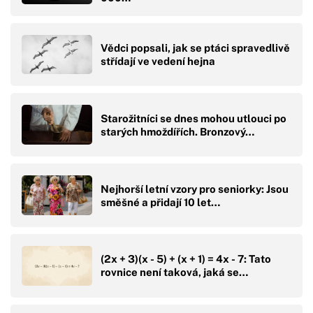
Vědci popsali, jak se ptáci spravedlivě
střídají ve vedení hejna
Starožitníci se dnes mohou utlouci po
starých hmoždířích. Bronzový…
Nejhorší letní vzory pro seniorky: Jsou
směšné a přidají 10 let…
(2x + 3)(x - 5) + (x + 1) = 4x - 7: Tato
rovnice není taková, jaká se…