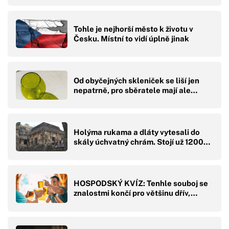
Tohle je nejhorší město k životu v
Česku. Místní to vidí úplně jinak
Od obyčejných skleniček se liší jen
nepatrně, pro sběratele mají ale…
Holýma rukama a dláty vytesali do
skály úchvatný chrám. Stojí už 1200…
HOSPODSKÝ KVÍZ: Tenhle souboj se
znalostmi končí pro většinu dřív,…