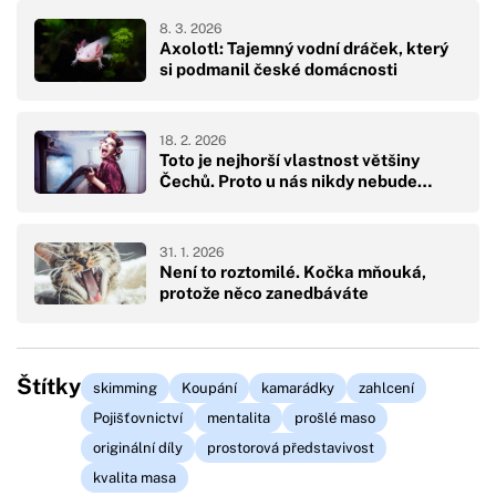
8. 3. 2026
Axolotl: Tajemný vodní dráček, který
si podmanil české domácnosti
18. 2. 2026
Toto je nejhorší vlastnost většiny
Čechů. Proto u nás nikdy nebude…
31. 1. 2026
Není to roztomilé. Kočka mňouká,
protože něco zanedbáváte
Štítky
skimming
Koupání
kamarádky
zahlcení
Pojišťovnictví
mentalita
prošlé maso
originální díly
prostorová představivost
kvalita masa