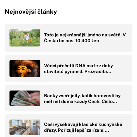
Nejnovější články
Toto je nejkrásnější jméno na světě. V
Česku ho nosí 10 400 žen
Vědci přečetli DNA muže z doby
stavitelů pyramid. Prozradila…
Banky zveřejnily, kolik hotovosti by
měl mít doma každý Čech. Číslo…
Češi vysekávají klasické kuchyňské
dřezy. Pořizují lepší zařízení,…