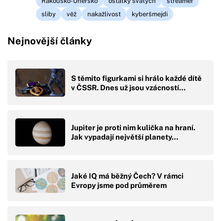
Rakousko-Uhersko
ostatky svatých
streamer
sliby
věž
nakažlivost
kyberšmejdi
Nejnovější články
S těmito figurkami si hrálo každé dítě
v ČSSR. Dnes už jsou vzácností…
Jupiter je proti nim kulička na hraní.
Jak vypadají největší planety…
Jaké IQ má běžný Čech? V rámci
Evropy jsme pod průměrem