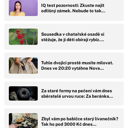
IQ test pozornosti: Zkuste najít
odlišný zámek. Nebude to tak…
Sousedka v chatařské osadě si
stěžuje, že jí děti obírají rybíz.…
Tuhle dvojici prostě musíte milovat.
Dnes ve 20:20 vytáhne Nova…
Za staré formy na pečení vám dnes
sběratelé urvou ruce: Za beránka…
Zbyl vám po babičce starý lívanečník?
Tak ho pod 3000 Kč dnes…