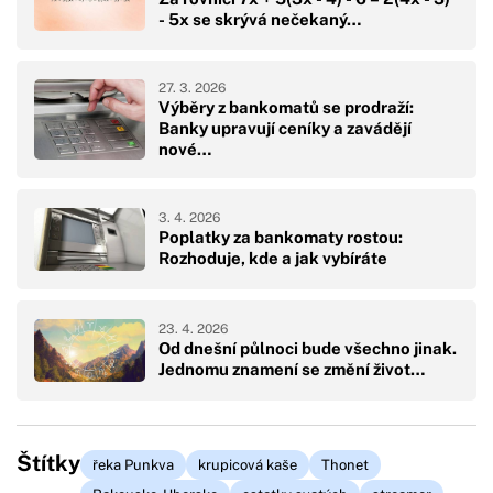
- 5x se skrývá nečekaný…
27. 3. 2026
Výběry z bankomatů se prodraží:
Banky upravují ceníky a zavádějí
nové…
3. 4. 2026
Poplatky za bankomaty rostou:
Rozhoduje, kde a jak vybíráte
23. 4. 2026
Od dnešní půlnoci bude všechno jinak.
Jednomu znamení se změní život…
Štítky
řeka Punkva
krupicová kaše
Thonet