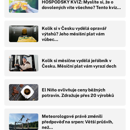
HOSPODSKÝ KVÍZ: Myslíte si, že o
dovolených víte všechno? Tento kvíz…
Kolik si v Česku vydělá opravář
výtahů? Jeho měsíšní plat vám
vůbec…
Kolik si měsíčne vydělá jeřábník v
Česku. Měsíční plat vám vyrazí dech
El Niño ovlivňuje ceny běžných
potravin. Zdražuje přes 20 výrobků
Meteorologové právě změnili
předpověď na srpen: Větší průšvih,
než…