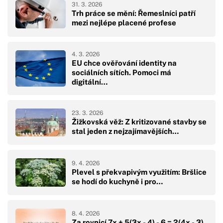
31. 3. 2026
Trh práce se mění: Řemeslníci patří
mezi nejlépe placené profese
4. 3. 2026
EU chce ověřování identity na
sociálních sítích. Pomoci má
digitální…
23. 3. 2026
Žižkovská věž: Z kritizované stavby se
stal jeden z nejzajímavějších…
9. 4. 2026
Plevel s překvapivým využitím: Bršlice
se hodí do kuchyně i pro…
8. 4. 2026
Za rovnicí 7x + 5(3x - 4) - 6 = 2(4x - 3)