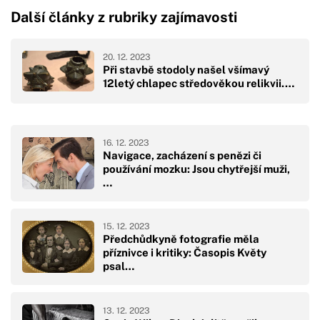
Další články z rubriky zajímavosti
20. 12. 2023
Při stavbě stodoly našel všímavý
12letý chlapec středověkou relikvii.…
16. 12. 2023
Navigace, zacházení s penězi či
používání mozku: Jsou chytřejší muži,
…
15. 12. 2023
Předchůdkyně fotografie měla
příznivce i kritiky: Časopis Květy
psal…
13. 12. 2023