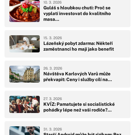
10. 3. 2026
Guláš s hloubkou chuti: Proč se
vyplatí investovat do kvalitního
masa…
15. 3. 2026
Lázeňský pobyt zdarma: Někteří
zaměstnanci ho mají jako benefit
26. 3. 2026
Návštěva Karlových Varů může
překvapit: Ceny i služby cílí na…
27. 3. 2026
KVÍZ: Pamatujete si socialistické
pohádky lépe než vaši rodiče?…
31. 3. 2026
Starší Android může být rizikem: Bez