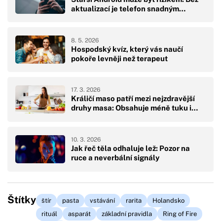
aktualizací je telefon snadným…
8. 5. 2026
Hospodský kvíz, který vás naučí
pokoře levněji než terapeut
17. 3. 2026
Králičí maso patří mezi nejzdravější
druhy masa: Obsahuje méně tuku i…
10. 3. 2026
Jak řeč těla odhaluje lež: Pozor na
ruce a neverbální signály
Štítky
štír
pasta
vstávání
rarita
Holandsko
rituál
asparát
základní pravidla
Ring of Fire