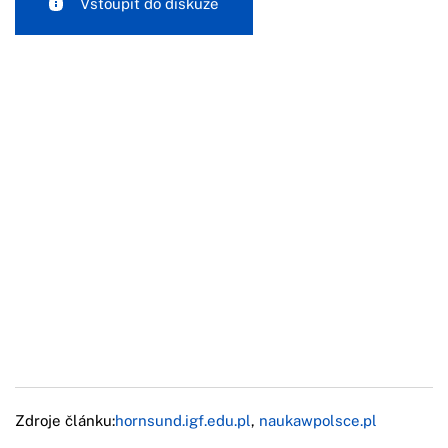
Vstoupit do diskuze
Zdroje článku:
hornsund.igf.edu.pl
,
naukawpolsce.pl