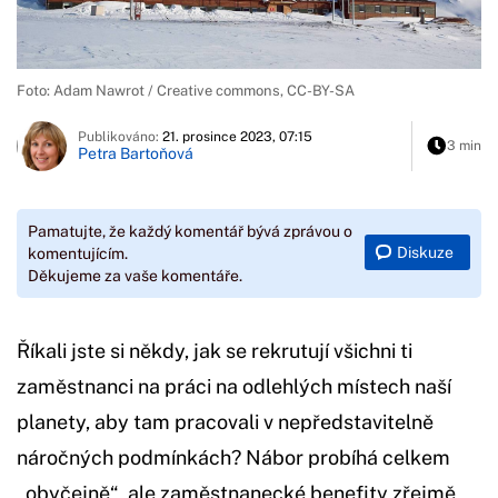
Foto: Adam Nawrot / Creative commons, CC-BY-SA
Publikováno:
21. prosince 2023, 07:15
3 min
Petra Bartoňová
Pamatujte, že každý komentář bývá zprávou o
Diskuze
komentujícím.
Děkujeme za vaše komentáře.
Říkali jste si někdy, jak se rekrutují všichni ti
zaměstnanci na práci na odlehlých místech naší
planety, aby tam pracovali v nepředstavitelně
náročných podmínkách? Nábor probíhá celkem
„obyčejně“, ale zaměstnanecké benefity zřejmě