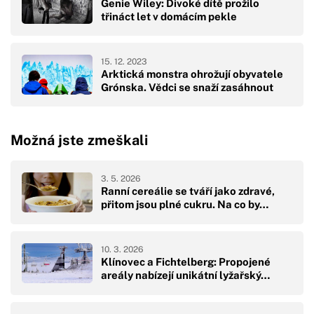
Genie Wiley: Divoké dítě prožilo
třináct let v domácím pekle
15. 12. 2023
Arktická monstra ohrožují obyvatele
Grónska. Vědci se snaží zasáhnout
Možná jste zmeškali
3. 5. 2026
Ranní cereálie se tváří jako zdravé,
přitom jsou plné cukru. Na co by…
10. 3. 2026
Klínovec a Fichtelberg: Propojené
areály nabízejí unikátní lyžařský…