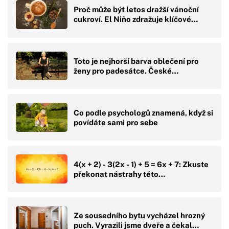
Proč může být letos dražší vánoční
cukroví. El Niño zdražuje klíčové…
Toto je nejhorší barva oblečení pro
ženy pro padesátce. České…
Co podle psychologů znamená, když si
povídáte sami pro sebe
4(x + 2) - 3(2x - 1) + 5 = 6x + 7: Zkuste
překonat nástrahy této…
Ze sousedního bytu vycházel hrozný
puch. Vyrazili jsme dveře a čekal…