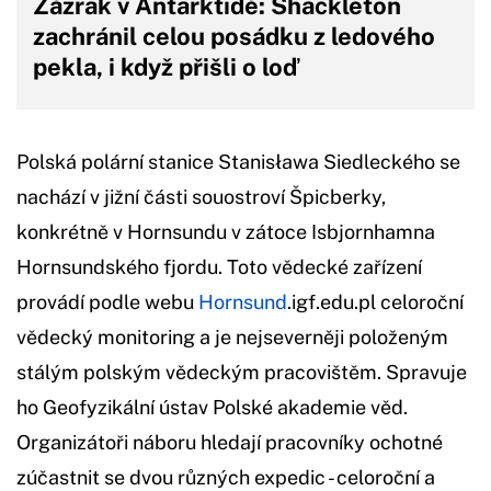
Zázrak v Antarktidě: Shackleton
zachránil celou posádku z ledového
pekla, i když přišli o loď
Polská polární stanice Stanisława Siedleckého se
nachází v jižní části souostroví Špicberky,
konkrétně v Hornsundu v zátoce Isbjornhamna
Hornsundského fjordu. Toto vědecké zařízení
provádí podle webu
Hornsund
.igf.edu.pl celoroční
vědecký monitoring a je nejseverněji položeným
stálým polským vědeckým pracovištěm. Spravuje
ho Geofyzikální ústav Polské akademie věd.
Organizátoři náboru hledají pracovníky ochotné
zúčastnit se dvou různých expedic - celoroční a