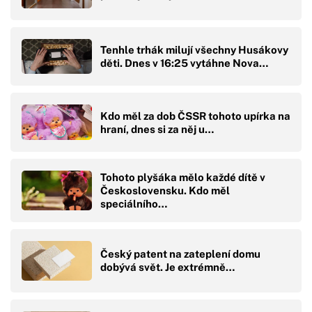
Tenhle trhák milují všechny Husákovy
děti. Dnes v 16:25 vytáhne Nova…
Kdo měl za dob ČSSR tohoto upírka na
hraní, dnes si za něj u…
Tohoto plyšáka mělo každé dítě v
Československu. Kdo měl
speciálního…
Český patent na zateplení domu
dobývá svět. Je extrémně…