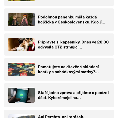
Podobnou panenku měla každá
holčička v Československu. Kdo jí…
Připravte si kapesníky. Dnes ve 20:00
odvysílá ČT2 strhující…
Pamatujete na dřevěné skládací
kostky s pohádkovými motivy?…
Stačí jedna zpráva a přijdete o peníze i
účet. Kyberšmejdi na…
Ani Perchta, ani rarášek.