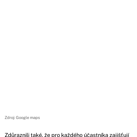
Zdroj: Google maps
Oblečení, vybavení a povyražení je na šéfa
Zdůraznili také, že pro každého účastníka zajišťují