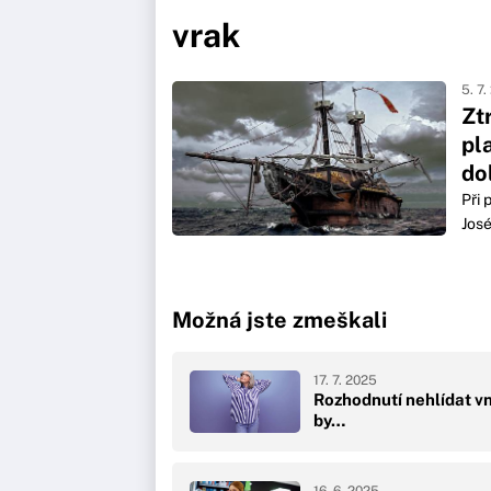
vrak
5. 7
Zt
pl
do
Při
José
Možná jste zmeškali
17. 7. 2025
Rozhodnutí nehlídat v
by…