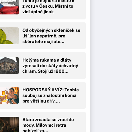
Tohle je nejhorší město k
životu v Česku. Místní to
vidí úplně jinak
Od obyčejných skleniček se
liší jen nepatrně, pro
sběratele mají ale…
Holýma rukama a dláty
vytesali do skály úchvatný
chrám. Stojí už 1200…
HOSPODSKÝ KVÍZ: Tenhle
souboj se znalostmi končí
pro většinu dřív,…
Stará zrcadla se vrací do
módy. Milovníci retra
nabízejí za…