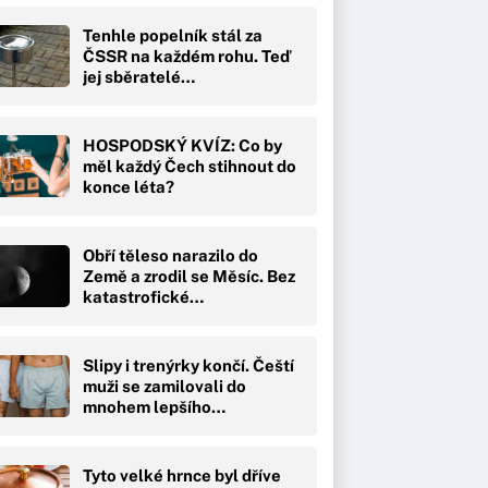
Tenhle popelník stál za
ČSSR na každém rohu. Teď
jej sběratelé…
HOSPODSKÝ KVÍZ: Co by
měl každý Čech stihnout do
konce léta?
Obří těleso narazilo do
Země a zrodil se Měsíc. Bez
katastrofické…
Slipy i trenýrky končí. Čeští
muži se zamilovali do
mnohem lepšího…
Tyto velké hrnce byl dříve