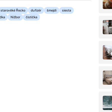
starověké Řecko
dufizér
šmejdi
siesta
ídka
Nižbor
čistička