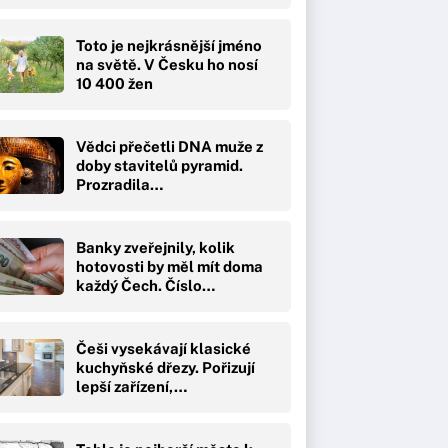
Toto je nejkrásnější jméno
na světě. V Česku ho nosí
10 400 žen
Vědci přečetli DNA muže z
doby stavitelů pyramid.
Prozradila…
Banky zveřejnily, kolik
hotovosti by měl mít doma
každý Čech. Číslo…
Češi vysekávají klasické
kuchyňské dřezy. Pořizují
lepší zařízení,…