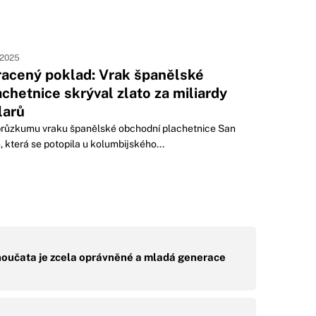
. 2025
racený poklad: Vrak španělské
achetnice skrýval zlato za miliardy
larů
 průzkumu vraku španělské obchodní plachetnice San
, která se potopila u kolumbijského...
noučata je zcela oprávněné a mladá generace