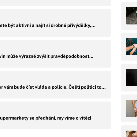
te být aktivní a najít si drobné přivýdělky,…
vin může výrazně zvýšit pravděpodobnost…
ám bude číst vláda a policie. Čeští politici to…
upermarkety se předhání, my víme o vítězi