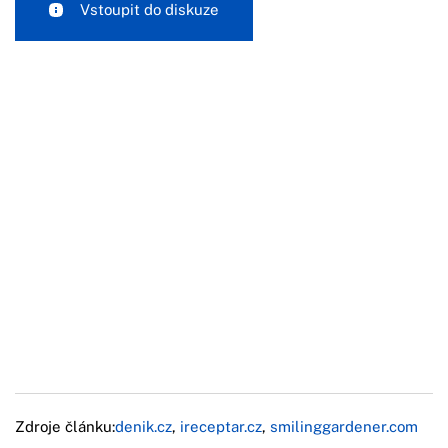
Vstoupit do diskuze
Zdroje článku:
denik.cz
,
ireceptar.cz
,
smilinggardener.com