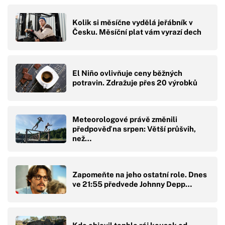
Kolik si měsíčne vydělá jeřábník v
Česku. Měsíční plat vám vyrazí dech
El Niño ovlivňuje ceny běžných
potravin. Zdražuje přes 20 výrobků
Meteorologové právě změnili
předpověď na srpen: Větší průšvih,
než…
Zapomeňte na jeho ostatní role. Dnes
ve 21:55 předvede Johnny Depp…