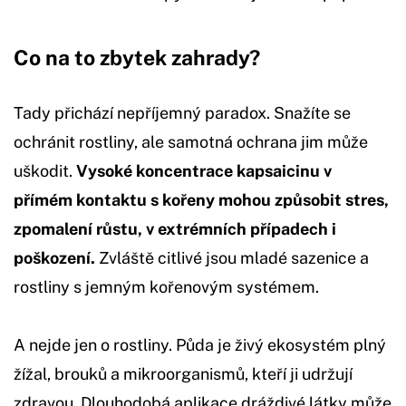
Co na to zbytek zahrady?
Tady přichází nepříjemný paradox. Snažíte se
ochránit rostliny, ale samotná ochrana jim může
uškodit.
Vysoké koncentrace kapsaicinu v
přímém kontaktu s kořeny mohou způsobit stres,
zpomalení růstu, v extrémních případech i
poškození.
Zvláště citlivé jsou mladé sazenice a
rostliny s jemným kořenovým systémem.
A nejde jen o rostliny. Půda je živý ekosystém plný
žížal, brouků a mikroorganismů, kteří ji udržují
zdravou. Dlouhodobá aplikace dráždivé látky může