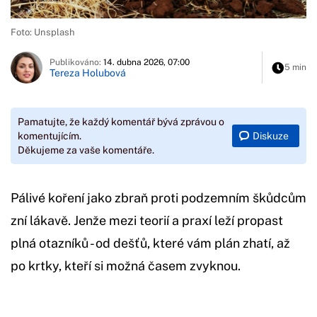
Foto: Unsplash
Publikováno:
14. dubna 2026, 07:00
5 min
Tereza Holubová
Pamatujte, že každý komentář bývá zprávou o
Diskuze
komentujícím.
Děkujeme za vaše komentáře.
Pálivé koření jako zbraň proti podzemním škůdcům
zní lákavě. Jenže mezi teorií a praxí leží propast
plná otazníků - od dešťů, které vám plán zhatí, až
po krtky, kteří si možná časem zvyknou.
Začátek reklamy