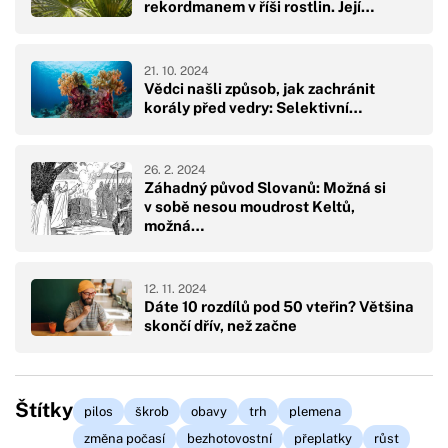
rekordmanem v říši rostlin. Její…
21. 10. 2024
Vědci našli způsob, jak zachránit
korály před vedry: Selektivní…
26. 2. 2024
Záhadný původ Slovanů: Možná si
v sobě nesou moudrost Keltů,
možná…
12. 11. 2024
Dáte 10 rozdílů pod 50 vteřin? Většina
skončí dřív, než začne
Štítky
pilos
škrob
obavy
trh
plemena
změna počasí
bezhotovostní
přeplatky
růst