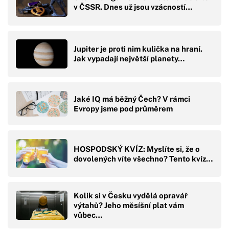
v ČSSR. Dnes už jsou vzácností…
Jupiter je proti nim kulička na hraní.
Jak vypadají největší planety…
Jaké IQ má běžný Čech? V rámci
Evropy jsme pod průměrem
HOSPODSKÝ KVÍZ: Myslíte si, že o
dovolených víte všechno? Tento kvíz…
Kolik si v Česku vydělá opravář
výtahů? Jeho měsíšní plat vám
vůbec…