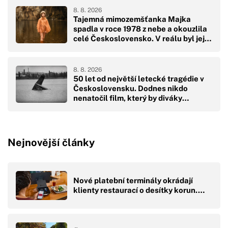
8. 8. 2026
Tajemná mimozemšťanka Majka
spadla v roce 1978 z nebe a okouzlila
celé Československo. V reálu byl její
pád hodně drsný
8. 8. 2026
50 let od největší letecké tragédie v
Československu. Dodnes nikdo
nenatočil film, který by diváky
přikoval k obrazovkám
Nejnovější články
Nové platební terminály okrádají
klienty restaurací o desítky korun.…