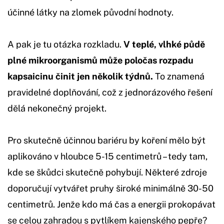
účinné látky na zlomek původní hodnoty.
A pak je tu otázka rozkladu.
V teplé, vlhké půdě
plné mikroorganismů může poločas rozpadu
kapsaicinu činit jen několik týdnů.
To znamená
pravidelné doplňování, což z jednorázového řešení
dělá nekonečný projekt.
Pro skutečně účinnou bariéru by koření mělo být
aplikováno v hloubce 5-15 centimetrů – tedy tam,
kde se škůdci skutečně pohybují. Některé zdroje
doporučují vytvářet pruhy široké minimálně 30-50
centimetrů. Jenže kdo má čas a energii prokopávat
se celou zahradou s pytlíkem kajenského pepře?