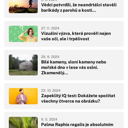
Vědci potvrdili, že neandrtálci stavěli
barikády z parohů a kostí…
27. 11. 2024
Vizuální výzva, která prověří nejen
vaše oči, ale i trpělivost
29. 9. 2024
Bílé kameny, sloní kameny nebo
mořské dno v lese vás oslní.
Zkamenělý…
23. 10. 2024
Zapeklitý IQ test: Dokážete spočítat
všechny čtverce na obrázku?
9. 5. 2024
Palma Raphia regalis je absolutním