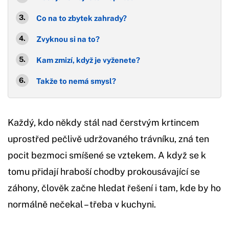
Co na to zbytek zahrady?
Zvyknou si na to?
Kam zmizí, když je vyženete?
Takže to nemá smysl?
Každý, kdo někdy stál nad čerstvým krtincem
uprostřed pečlivě udržovaného trávníku, zná ten
pocit bezmoci smíšené se vztekem. A když se k
tomu přidají hraboší chodby prokousávající se
záhony, člověk začne hledat řešení i tam, kde by ho
normálně nečekal – třeba v kuchyni.