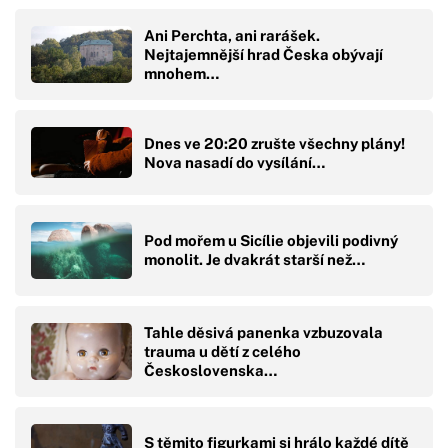
Ani Perchta, ani rarášek.
Nejtajemnější hrad Česka obývají
mnohem…
Dnes ve 20:20 zrušte všechny plány!
Nova nasadí do vysílání…
Pod mořem u Sicílie objevili podivný
monolit. Je dvakrát starší než…
Tahle děsivá panenka vzbuzovala
trauma u dětí z celého
Československa…
S těmito figurkami si hrálo každé dítě