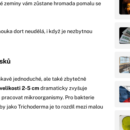
né zeminy vám zůstane hromada pomalu se
mouka dort neudělá, i když je nezbytnou
usků
ákavě jednoduché, ale také zbytečně
velikosti 2-5 cm
dramaticky zvyšuje
 pracovat mikroorganismy. Pro bakterie
by jako Trichoderma je to rozdíl mezi malou