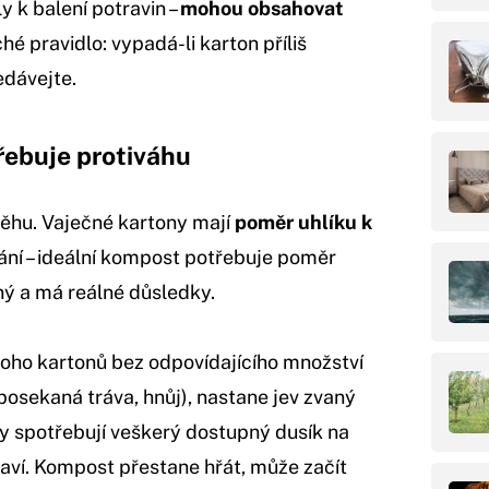
y k balení potravin –
mohou obsahovat
hé pravidlo: vypadá-li karton příliš
edávejte.
řebuje protiváhu
běhu. Vaječné kartony mají
poměr uhlíku k
nání – ideální kompost potřebuje poměr
tný a má reálné důsledky.
oho kartonů bez odpovídajícího množství
 posekaná tráva, hnůj), nastane jev zvaný
y spotřebují veškerý dostupný dusík na
taví. Kompost přestane hřát, může začít