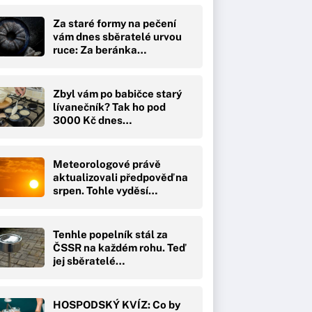
Za staré formy na pečení
vám dnes sběratelé urvou
ruce: Za beránka…
Zbyl vám po babičce starý
lívanečník? Tak ho pod
3000 Kč dnes…
Meteorologové právě
aktualizovali předpověď na
srpen. Tohle vyděsí…
Tenhle popelník stál za
ČSSR na každém rohu. Teď
jej sběratelé…
HOSPODSKÝ KVÍZ: Co by