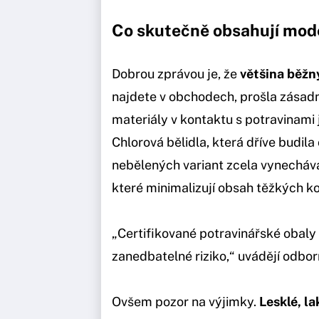
Co skutečně obsahují mod
Dobrou zprávou je, že
většina běžn
najdete v obchodech, prošla zásadn
materiály v kontaktu s potravinami j
Chlorová bělidla, která dříve budila
nebělených variant zcela vynecháva
které minimalizují obsah těžkých k
„Certifikované potravinářské obaly
zanedbatelné riziko,“ uvádějí odbor
Ovšem pozor na výjimky.
Lesklé, l