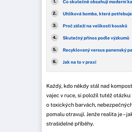
Co skutečně obsahují moderní k
Uhlíková bomba, která potřebuje
Proč záleží na velikosti kousků
Skutečný přínos podle výzkumů
Recyklovaný versus panenský pa
Jak na to v praxi
Každý, kdo někdy stál nad kompo
vajec v ruce, si položil tutéž otázku
o toxických barvách, nebezpečných 
pomalu otravují. Jenže realita je – ja
strašidelné příběhy.