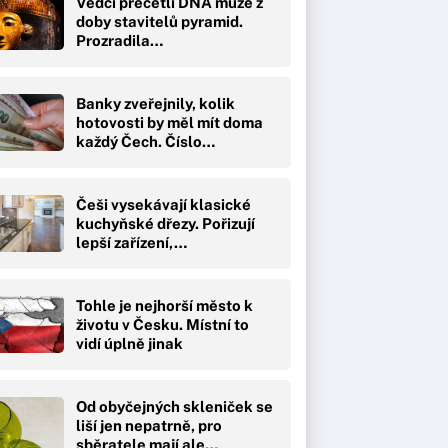
Vědci přečetli DNA muže z
doby stavitelů pyramid.
Prozradila…
Banky zveřejnily, kolik
hotovosti by měl mít doma
každý Čech. Číslo…
Češi vysekávají klasické
kuchyňské dřezy. Pořizují
lepší zařízení,…
Tohle je nejhorší město k
životu v Česku. Místní to
vidí úplně jinak
Od obyčejných skleniček se
liší jen nepatrně, pro
sběratele mají ale…