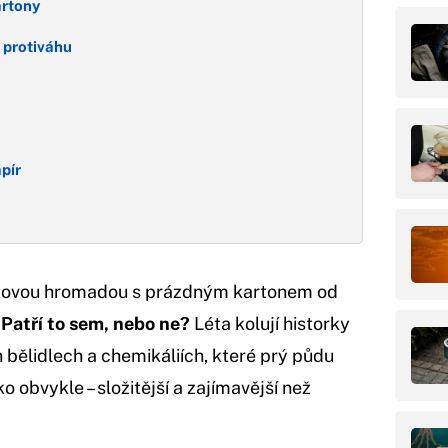
artony
 protiváhu
pír
stovou hromadou s prázdným kartonem od
:
Patří to sem, nebo ne?
Léta kolují historky
bělidlech a chemikáliích, které prý půdu
ko obvykle – složitější a zajímavější než