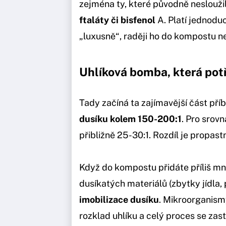
zejména ty, které původně nesloužil
ftaláty či bisfenol
A. Platí jednoduc
„luxusně“, raději ho do kompostu n
Uhlíková bomba, která pot
Tady začíná ta zajímavější část pří
dusíku kolem 150-200:1
. Pro srov
přibližně 25-30:1. Rozdíl je propas
Když do kompostu přidáte příliš mn
dusíkatých materiálů (zbytky jídla,
imobilizace dusíku
. Mikroorganism
rozklad uhlíku a celý proces se zas