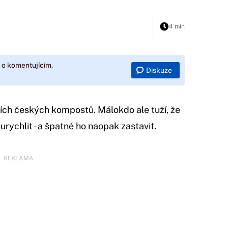
4 min
 o komentujícím.
Diskuze
cích českých kompostů. Málokdo ale tuží, že
urychlit - a špatné ho naopak zastavit.
REKLAMA