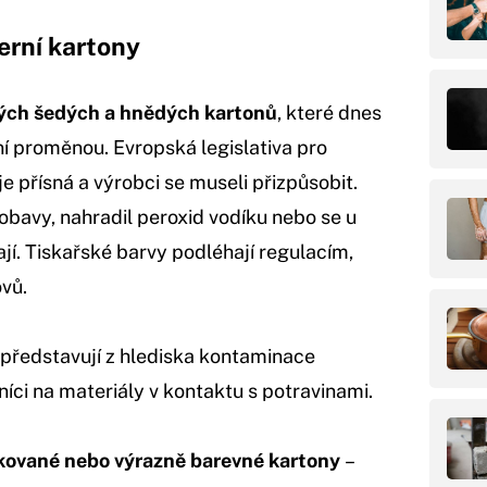
erní kartony
ých šedých a hnědých kartonů
, které dnes
í proměnou. Evropská legislativa pro
e přísná a výrobci se museli přizpůsobit.
 obavy, nahradil peroxid vodíku nebo se u
jí. Tiskařské barvy podléhají regulacím,
ovů.
 představují z hlediska kontaminace
níci na materiály v kontaktu s potravinami.
akované nebo výrazně barevné kartony
–