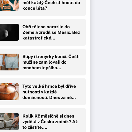
měl každý Čech stihnout do
konce léta?
Obří těleso narazilo do
Země a zrodil se Měsíc. Bez
katastrofické…
Slipy i trenýrky končí. Čeští
muži se zamilovali do
mnohem lepšího…
Tyto velké hrnce byl dříve
nutností v každé
domácnosti. Dnes za ně…
Kolik Kč měsíčně si dnes
vydělá v Česku zedník? Až
to zjistíte,…