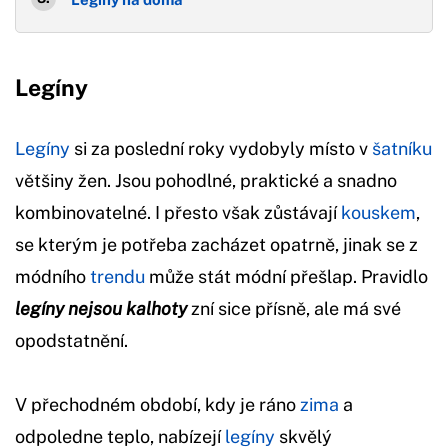
Legíny
Legíny
si za poslední roky vydobyly místo v
šatníku
většiny žen. Jsou pohodlné, praktické a snadno
kombinovatelné. I přesto však zůstávají
kouskem
,
se kterým je potřeba zacházet opatrně, jinak se z
módního
trendu
může stát módní přešlap. Pravidlo
legíny nejsou kalhoty
zní sice přísně, ale má své
opodstatnění.
V přechodném období, kdy je ráno
zima
a
odpoledne teplo, nabízejí
legíny
skvělý