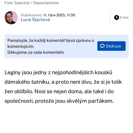
Foto: Spectral / Depositphotos
Publikováno:
11. října 2025, 11:30
3 min
Lucie Štýchová
Pamatujte, že každý komentář bývá zprávou o
Diskuze
komentujícím.
Děkujeme za vaše komentáře.
Legíny jsou jedny z nejpohodlnějších kousků
dámského šatníku, a proto není divu, že si je tolik
žen oblíbilo. Nosí se nejen doma, ale také i do
společnosti, protože jsou skvělým parťákem.
Začátek reklamy
Konec reklamy