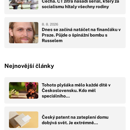
Čecha. ČT zítra nasadí seriál, který za
socialismu hltaly všechny rodiny
8. 8. 2026
Dnes se začíná natáčet na finančáku v
Praze. Půjde o špinážní bombu s
Russelem
Nejnovější články
Tohoto plyšáka mělo každé dítě v
Československu. Kdo měl
speciálního…
Český patent na zateplení domu
dobývá svět. Je extrémně…