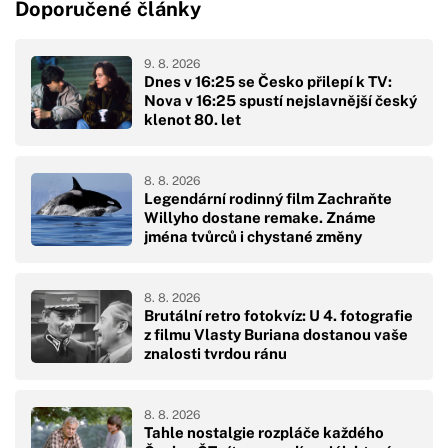
Doporučené články
9. 8. 2026
Dnes v 16:25 se Česko přilepí k TV:
Nova v 16:25 spustí nejslavnější český
klenot 80. let
8. 8. 2026
Legendární rodinný film Zachraňte
Willyho dostane remake. Známe
jména tvůrců i chystané změny
8. 8. 2026
Brutální retro fotokvíz: U 4. fotografie
z filmu Vlasty Buriana dostanou vaše
znalosti tvrdou ránu
8. 8. 2026
Tahle nostalgie rozpláče každého