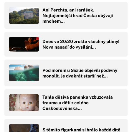
Ani Perchta, ani rarášek.
Nejtajemnější hrad Česka obývají
mnohem…
Dnes ve 20:20 zrušte všechny plány!
Nova nasadí do vysílání…
Pod mořem u Sicílie objevili podivný
monolit. Je dvakrát starší než…
Tahle děsivá panenka vzbuzovala
trauma u dětí z celého
Československa…
S těmito figurkami si hrálo každé dítě