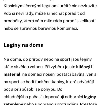
Klasickými černými legínami určitě nic nezkazíte.
Kdo si neví rady, může si nechat poradit od
prodačky, která vám mile ráda poradí s velikostí
nebo se správnou barevnou kombinací.
Legíny na doma
Na doma, do přírody nebo na sport jsou legíny
stále skvělou volbou. Při výběru je ale
klíčový i
materiál
, na domácí nošení postačí bavlna, ven a
na sport se hodí funkční tkaniny, které odvádějí
pot a přizpůsobí se pohybu. Do
chladnějšího počasí, doporučují odborníci
legíny
zateplené
nebo s ochranou proti oděru. Přestože