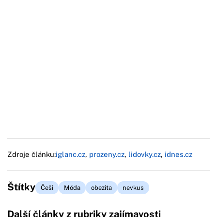
Zdroje článku:
iglanc.cz
,
prozeny.cz
,
lidovky.cz
,
idnes.cz
Štítky
Češi
Móda
obezita
nevkus
Další články z rubriky zajímavosti