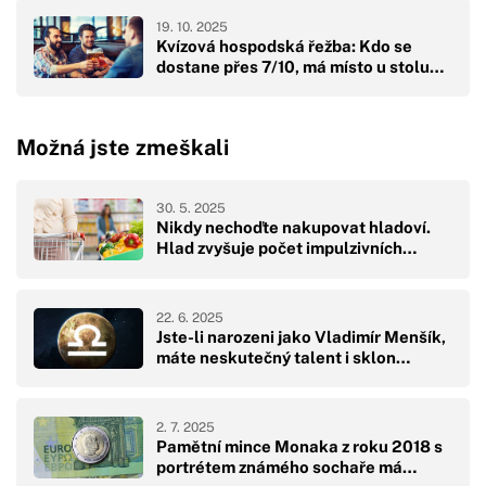
19. 10. 2025
Kvízová hospodská řežba: Kdo se
dostane přes 7/10, má místo u stolu…
Možná jste zmeškali
30. 5. 2025
Nikdy nechoďte nakupovat hladoví.
Hlad zvyšuje počet impulzivních…
22. 6. 2025
Jste-li narozeni jako Vladimír Menšík,
máte neskutečný talent i sklon…
2. 7. 2025
Pamětní mince Monaka z roku 2018 s
portrétem známého sochaře má…