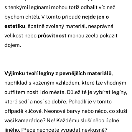
s tenkými legínami mohou totiž odhalit víc než
bychom chtěli. V tomto případě
nejde jen o
estetiku
, špatně zvolený materiál, nesprávná
velikost nebo
průsvitnost
mohou zcela pokazit
dojem.
Výjimku tvoří legíny z pevnějších materiálů
,
například s koženým vzhledem, které lze vhodným
outfitem nosit i do města. Důležité je vybírat legíny,
které sedí a nosí se dobře. Pohodlí je v tomto
případě klíčové. Neonové barvy nebo něco, co sluší
vaší kamarádce? Ne! Každému sluší něco úplně
jiného. Přece nechcete vypadat nevkusně?