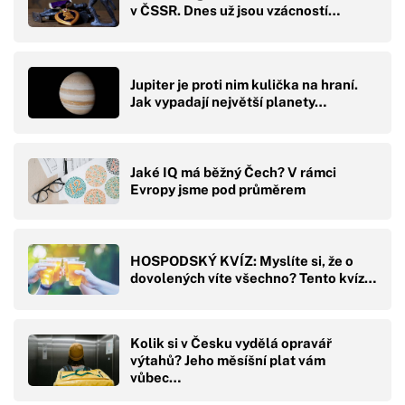
v ČSSR. Dnes už jsou vzácností…
Jupiter je proti nim kulička na hraní.
Jak vypadají největší planety…
Jaké IQ má běžný Čech? V rámci
Evropy jsme pod průměrem
HOSPODSKÝ KVÍZ: Myslíte si, že o
dovolených víte všechno? Tento kvíz…
Kolik si v Česku vydělá opravář
výtahů? Jeho měsíšní plat vám
vůbec…