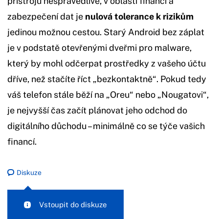
přístrojů nespravedlivé, v oblasti financí a
zabezpečení dat je
nulová tolerance k rizikům
jedinou možnou cestou. Starý Android bez záplat
je v podstatě otevřenými dveřmi pro malware,
který by mohl odčerpat prostředky z vašeho účtu
dříve, než stačíte říct „bezkontaktně“. Pokud tedy
váš telefon stále běží na „Oreu“ nebo „Nougatovi“,
je nejvyšší čas začít plánovat jeho odchod do
digitálního důchodu – minimálně co se týče vašich
financí.
Diskuze
Vstoupit do diskuze