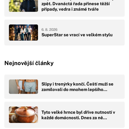
zpět. Dvanáctá řada přinese těžší
případy, vedra i známé tváře
6. 8. 2026
SuperStar se vrací ve velkém stylu
Nejnovější články
Slipy i trenýrky končí. Čeští muži se
zamilovali do mnohem lepšího…
Tyto velké hrnce byl dříve nutností v
každé domácnosti. Dnes za ně…