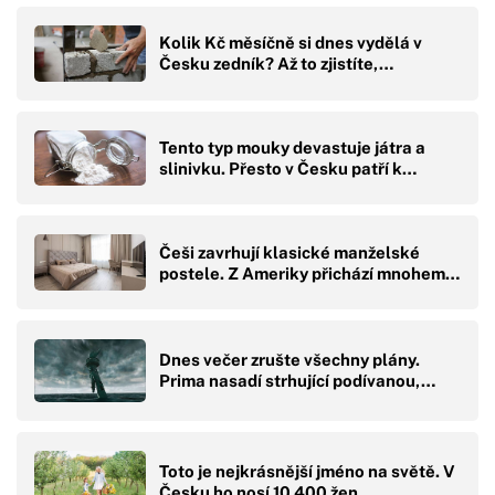
Kolik Kč měsíčně si dnes vydělá v
Česku zedník? Až to zjistíte,…
Tento typ mouky devastuje játra a
slinivku. Přesto v Česku patří k…
Češi zavrhují klasické manželské
postele. Z Ameriky přichází mnohem…
Dnes večer zrušte všechny plány.
Prima nasadí strhující podívanou,…
Toto je nejkrásnější jméno na světě. V
Česku ho nosí 10 400 žen