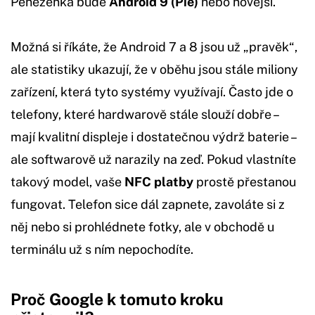
Peněženka bude
Android 9 (Pie)
nebo novější.
Možná si říkáte, že Android 7 a 8 jsou už „pravěk“,
ale statistiky ukazují, že v oběhu jsou stále miliony
zařízení, která tyto systémy využívají. Často jde o
telefony, které hardwarově stále slouží dobře –
mají kvalitní displeje i dostatečnou výdrž baterie –
ale softwarově už narazily na zeď. Pokud vlastníte
takový model, vaše
NFC platby
prostě přestanou
fungovat. Telefon sice dál zapnete, zavoláte si z
něj nebo si prohlédnete fotky, ale v obchodě u
terminálu už s ním nepochodíte.
Proč Google k tomuto kroku