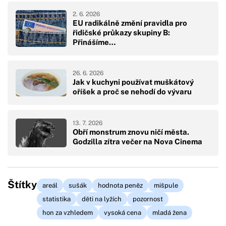
2. 6. 2026
EU radikálně změní pravidla pro
řidičské průkazy skupiny B:
Přinášíme…
26. 6. 2026
Jak v kuchyni používat muškátový
oříšek a proč se nehodí do vývaru
13. 7. 2026
Obří monstrum znovu ničí města.
Godzilla zítra večer na Nova Cinema
Štítky
areál
sušák
hodnota peněz
mišpule
statistika
děti na lyžích
pozornost
hon za vzhledem
vysoká cena
mladá žena