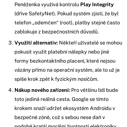
Peněženka využívá kontrolu
Play Integrity
(dříve SafetyNet). Pokud systém zjistí, že byl
telefon „odemčen“ (root), platby stejně často
zablokuje z bezpečnostních důvodů.
Využití alternativ:
Někteří uživatelé se mohou
pokusit využít platební nálepky nebo jiné
formy bezkontaktního placení, které nejsou
vázány přímo na operační systém, ale to už je
spíše krok zpět k fyzickým nosičům.
Nákup nového zařízení:
Pro většinu lidí bude
toto jediná reálná cesta. Google se tímto
krokem snaží udržet ekosystém Androidu v
bezpečné zóně, což s sebou nese daň v
podobě kratší morální životnosti elektroniky.