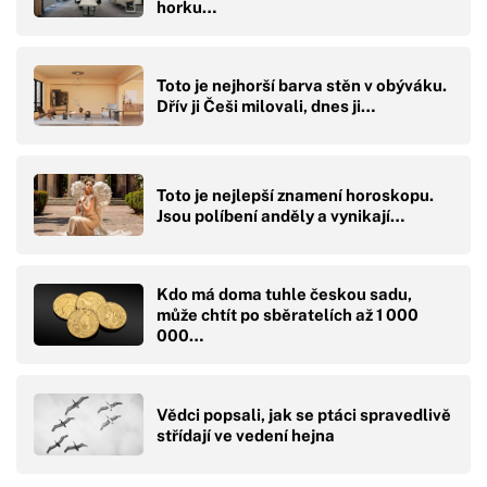
horku…
Toto je nejhorší barva stěn v obýváku.
Dřív ji Češi milovali, dnes ji…
Toto je nejlepší znamení horoskopu.
Jsou políbení anděly a vynikají…
Kdo má doma tuhle českou sadu,
může chtít po sběratelích až 1 000
000…
Vědci popsali, jak se ptáci spravedlivě
střídají ve vedení hejna