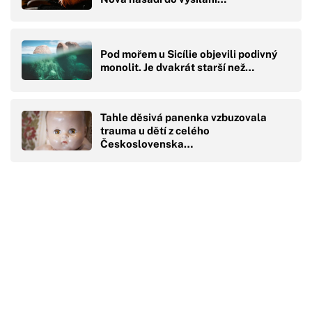
Pod mořem u Sicílie objevili podivný
monolit. Je dvakrát starší než…
Tahle děsivá panenka vzbuzovala
trauma u dětí z celého
Československa…