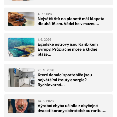
4. 7. 2026
Největší štír na planetě měl klepeta
dlouhá 16 cm. Vědci ho v muzeu…
1. 6. 2026
Egadské ostrovy jsou Karibikem
Evropy. Průzračné moře a klidné
pláže…
25. 5. 2026
Které domácí spotřebiče jsou
největšími žrouty energie?
Rychlovarná…
14. 5. 2026
Výrobní chyba učinila z obyčejné
dvacetikoruny sběratelskou raritu.…