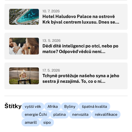
10. 7. 2026
Hotel Haludovo Palace na ostrově
Krk býval centrem luxusu. Dnes se…
13. 5. 2026
Dědí dítě inteligenci po otci, nebo po
matce? Odpověď vědců není…
17. 5. 2026
Tchyně protěžuje našeho syna a jeho
sestra ji nezajímá. To, co o ní…
Štítky
vyšší věk
Afrika
Byliny
špatná kvalita
energie Čchi
platina
nervozita
rekvalifikace
amarill
sipo