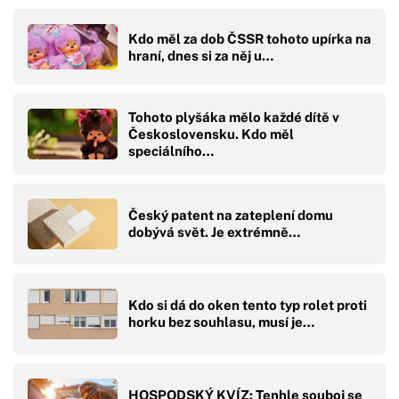
Kdo měl za dob ČSSR tohoto upírka na
hraní, dnes si za něj u…
Tohoto plyšáka mělo každé dítě v
Československu. Kdo měl
speciálního…
Český patent na zateplení domu
dobývá svět. Je extrémně…
Kdo si dá do oken tento typ rolet proti
horku bez souhlasu, musí je…
HOSPODSKÝ KVÍZ: Tenhle souboj se