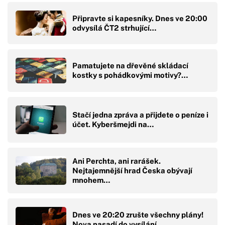
Připravte si kapesníky. Dnes ve 20:00
odvysílá ČT2 strhující…
Pamatujete na dřevěné skládací
kostky s pohádkovými motivy?…
Stačí jedna zpráva a přijdete o peníze i
účet. Kyberšmejdi na…
Ani Perchta, ani rarášek.
Nejtajemnější hrad Česka obývají
mnohem…
Dnes ve 20:20 zrušte všechny plány!
Nova nasadí do vysílání…