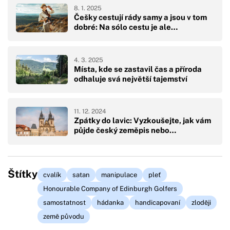
8. 1. 2025
Češky cestují rády samy a jsou v tom
dobré: Na sólo cestu je ale…
4. 3. 2025
Místa, kde se zastavil čas a příroda
odhaluje svá největší tajemství
11. 12. 2024
Zpátky do lavic: Vyzkoušejte, jak vám
půjde český zeměpis nebo…
Štítky
cvalík
satan
manipulace
pleť
Honourable Company of Edinburgh Golfers
samostatnost
hádanka
handicapovaní
zloději
země původu