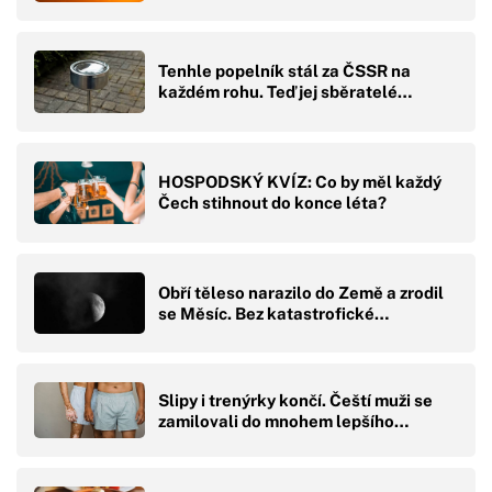
Tenhle popelník stál za ČSSR na
každém rohu. Teď jej sběratelé…
HOSPODSKÝ KVÍZ: Co by měl každý
Čech stihnout do konce léta?
Obří těleso narazilo do Země a zrodil
se Měsíc. Bez katastrofické…
Slipy i trenýrky končí. Čeští muži se
zamilovali do mnohem lepšího…