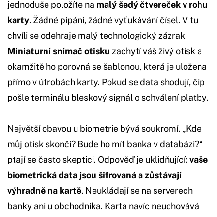
jednoduše položíte na
malý šedý čtvereček v rohu
karty
. Žádné pípání, žádné vyťukávání čísel. V tu
chvíli se odehraje malý technologický zázrak.
Miniaturní snímač otisku
zachytí váš živý otisk a
okamžitě ho porovná se šablonou, která je uložena
přímo v útrobách karty. Pokud se data shodují, čip
pošle terminálu bleskový signál o schválení platby.
Největší obavou u biometrie bývá soukromí. „Kde
můj otisk skončí? Bude ho mít banka v databázi?“
ptají se často skeptici. Odpověď je uklidňující:
vaše
biometrická data jsou šifrovaná a zůstávají
výhradně na kartě
. Neukládají se na serverech
banky ani u obchodníka. Karta navíc neuchovává