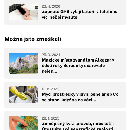
23. 4. 2026
Zapnuté GPS vybíjí baterii v telefonu
víc, než si myslíte
Možná jste zmeškali
25. 9. 2024
Magické místo zvané lom Alkazar v
údolí řeky Berounky očarovalo
nejen…
10. 2. 2025
Mycí prostředky v pivní pěně aneb Co
se stane, když se na věci…
28. 1. 2025
Zeměpisný kvíz „pravda, nebo lež“:
Otestujte své geografické znalosti…