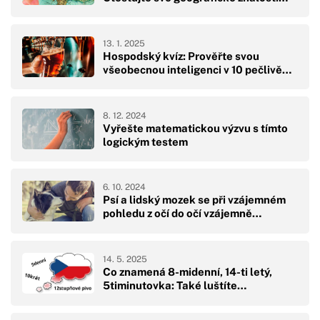
13. 1. 2025
Hospodský kvíz: Prověřte svou
všeobecnou inteligenci v 10 pečlivě…
8. 12. 2024
Vyřešte matematickou výzvu s tímto
logickým testem
6. 10. 2024
Psí a lidský mozek se při vzájemném
pohledu z očí do očí vzájemně…
14. 5. 2025
Co znamená 8-midenní, 14-ti letý,
5timinutovka: Také luštíte…