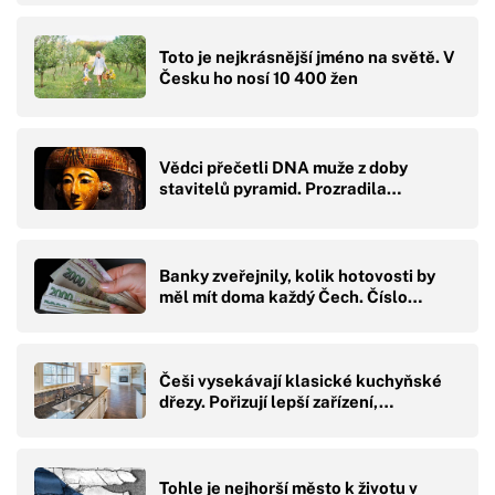
Toto je nejkrásnější jméno na světě. V
Česku ho nosí 10 400 žen
Vědci přečetli DNA muže z doby
stavitelů pyramid. Prozradila…
Banky zveřejnily, kolik hotovosti by
měl mít doma každý Čech. Číslo…
Češi vysekávají klasické kuchyňské
dřezy. Pořizují lepší zařízení,…
Tohle je nejhorší město k životu v