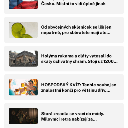
Česku. Místní to vidí úplně jinak
Od obyčejných skleniček se liší jen
nepatrně, pro sběratele mají ale…
Holýma rukama a dláty vytesali do
skály úchvatný chrám. Stojí už 1200…
HOSPODSKÝ KVÍZ: Tenhle souboj se
znalostmi končí pro většinu dřív,…
Stará zrcadla se vrací do módy.
Milovníci retra nabízejí za…