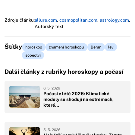
Zdroje článku:
allure.com
,
cosmopolitan.com
,
astrology.com
,
Autorský text
Štítky
horoskop
znamení horoskopu
Beran
lev
sobectví
Další články z rubriky horoskopy a počasí
6. 5. 2026
Počasí v létě 2026: Klimatické
modely se shodují na extrémech,
které…
5. 5. 2026