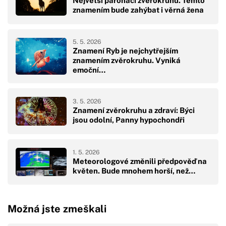
Největší paroháči zvěrokruhu. Těmto
znamením bude zahýbat i věrná žena
5. 5. 2026
Znamení Ryb je nejchytřejším
znamením zvěrokruhu. Vyniká
emoční…
3. 5. 2026
Znamení zvěrokruhu a zdraví: Býci
jsou odolní, Panny hypochondři
1. 5. 2026
Meteorologové změnili předpověď na
květen. Bude mnohem horší, než…
Možná jste zmeškali