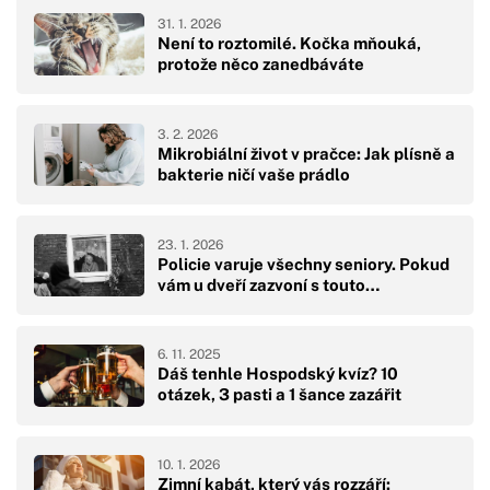
31. 1. 2026
Není to roztomilé. Kočka mňouká,
protože něco zanedbáváte
3. 2. 2026
Mikrobiální život v pračce: Jak plísně a
bakterie ničí vaše prádlo
23. 1. 2026
Policie varuje všechny seniory. Pokud
vám u dveří zazvoní s touto…
6. 11. 2025
Dáš tenhle Hospodský kvíz? 10
otázek, 3 pasti a 1 šance zazářit
10. 1. 2026
Zimní kabát, který vás rozzáří: