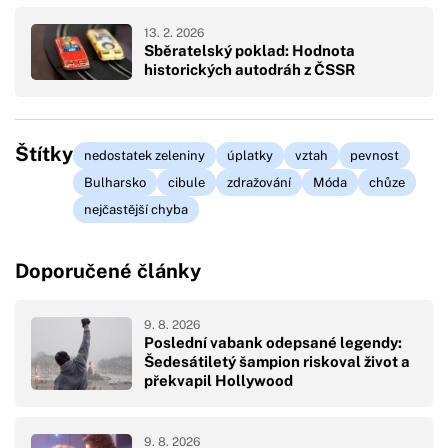
13. 2. 2026
Sběratelský poklad: Hodnota
historických autodráh z ČSSR
Štítky
nedostatek zeleniny
úplatky
vztah
pevnost
Bulharsko
cibule
zdražování
Móda
chůze
nejčastější chyba
Doporučené články
9. 8. 2026
Poslední vabank odepsané legendy:
Šedesátiletý šampion riskoval život a
překvapil Hollywood
9. 8. 2026