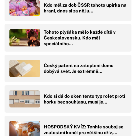
Kdo měl za dob ČSSR tohoto upírka na
hraní, dnes si za něj u…
Tohoto plyšáka mělo každé dítě v
Československu. Kdo měl
speciálního…
Český patent na zateplení domu
dobývá svět. Je extrémně…
Kdo si dá do oken tento typ rolet proti
horku bez souhlasu, musí je…
HOSPODSKÝ KVÍZ: Tenhle souboj se
znalostmi končí pro většinu dřív,…