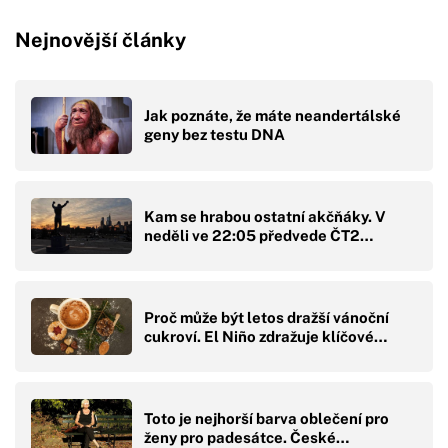
Nejnovější články
Jak poznáte, že máte neandertálské
geny bez testu DNA
Kam se hrabou ostatní akčňáky. V
neděli ve 22:05 předvede ČT2…
Proč může být letos dražší vánoční
cukroví. El Niño zdražuje klíčové…
Toto je nejhorší barva oblečení pro
ženy pro padesátce. České…