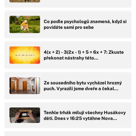
Co podle psychologů znamená, když si
povídáte sami pro sebe
4(x + 2) - 3(2x - 1) + 5 = 6x + 7: Zkuste
překonat nástrahy této…
Ze sousedního bytu vycházel hrozný
puch. Vyrazili jsme dveře a čekal…
Tenhle trhák milují všechny Husákovy
děti. Dnes v 16:25 vytáhne Nova…