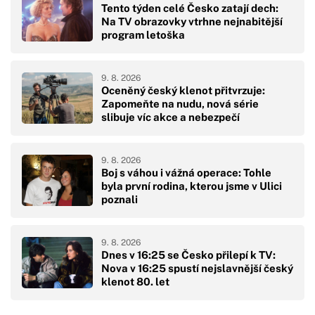
Tento týden celé Česko zatají dech:
Na TV obrazovky vtrhne nejnabitější
program letoška
9. 8. 2026
Oceněný český klenot přitvrzuje:
Zapomeňte na nudu, nová série
slibuje víc akce a nebezpečí
9. 8. 2026
Boj s váhou i vážná operace: Tohle
byla první rodina, kterou jsme v Ulici
poznali
9. 8. 2026
Dnes v 16:25 se Česko přilepí k TV:
Nova v 16:25 spustí nejslavnější český
klenot 80. let