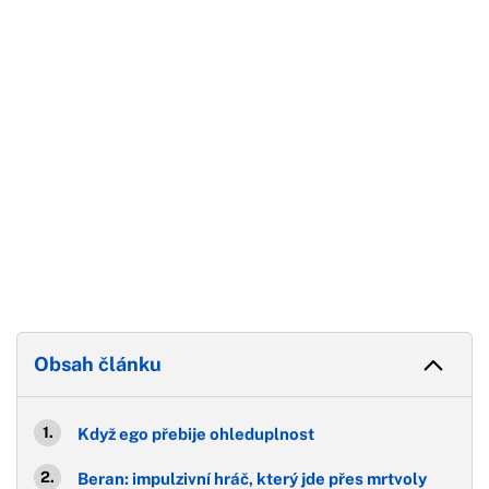
Konec reklamy
Obsah článku
Když ego přebije ohleduplnost
Beran: impulzivní hráč, který jde přes mrtvoly