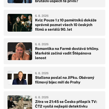
brutální úspěch té první?
6. 8. 2026
Kvíz: Pouze 1 z 10 pamětníků dokáže
správně poznat všech 10 českých
filmů a seriálů 90. let
6. 8. 2026
Romantika na Farmě dostává trhliny.
Markétě začíná vadit Štěpánova
lenost
6. 8. 2026
Stallona poslal na JIPku. Obávaný
filmový bijec míří do Prahy
6. 8. 2026
Zítra ve 21:45 se Česko přilepí k TV:
ČT2 vysílá nejlepší detektivku