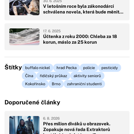
30. 6. 2025
V letošním roce byla zákonodárci
schválena novela, která bude měnit…
17. 6. 2025
Účtenka z roku 2000: Chleba za 18
korun, máslo za 25 korun
Štítky
buffalo nickel
hrad Pecka
policie
pesticidy
Čína
řidičský průkaz
aktivity seniorů
Kokořínsko
Brno
zahraniční studenti
Doporučené články
6. 8. 2026
Přes milion diváků u obrazovek.
Zopakuje nová řada Extraktorů