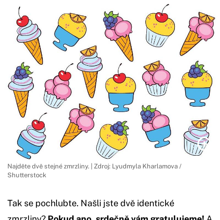
Najděte dvě stejné zmrzliny. | Zdroj: Lyudmyla Kharlamova /
Shutterstock
Tak se pochlubte. Našli jste dvě identické
zmrzliny?
Pokud ano, srdečně vám gratulujeme!
A