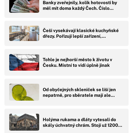
Banky zveřejnily, kolik hotovosti by
měl mít doma každý Čech. Číslo…
Češi vysekávají klasické kuchyňské
dřezy. Pořizují lepší zařízení,…
Tohle je nejhorší město k životu v
Česku. Místní to vidí úplně jinak
Od obyčejných skleniček se liší jen
nepatrně, pro sběratele mají ale…
Holýma rukama a dláty vytesali do
skály úchvatný chrám. Stojí už 1200…