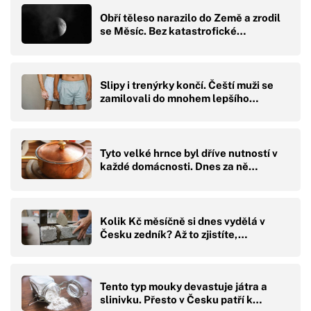
Obří těleso narazilo do Země a zrodil
se Měsíc. Bez katastrofické…
Slipy i trenýrky končí. Čeští muži se
zamilovali do mnohem lepšího…
Tyto velké hrnce byl dříve nutností v
každé domácnosti. Dnes za ně…
Kolik Kč měsíčně si dnes vydělá v
Česku zedník? Až to zjistíte,…
Tento typ mouky devastuje játra a
slinivku. Přesto v Česku patří k…